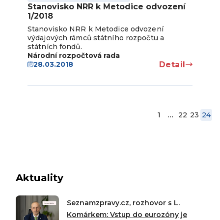
Stanovisko NRR k Metodice odvození
1/2018
Stanovisko NRR k Metodice odvození
výdajových rámců státního rozpočtu a
státních fondů.
Národní rozpočtová rada
Detail
28.03.2018
1
…
22
23
24
Aktuality
Seznamzpravy.cz, rozhovor s L.
Komárkem: Vstup do eurozóny je