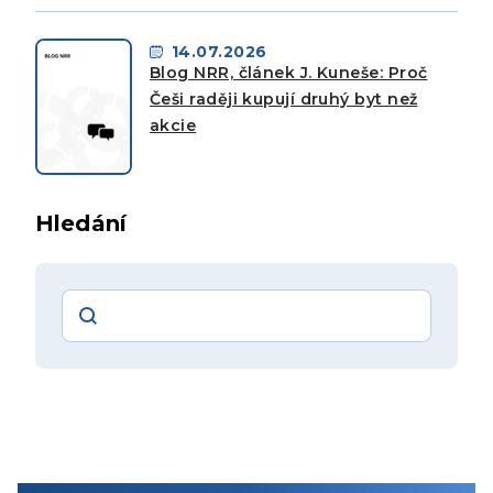
14.07.2026
Blog NRR, článek J. Kuneše: Proč
Češi raději kupují druhý byt než
akcie
Hledání
Vyhledávání