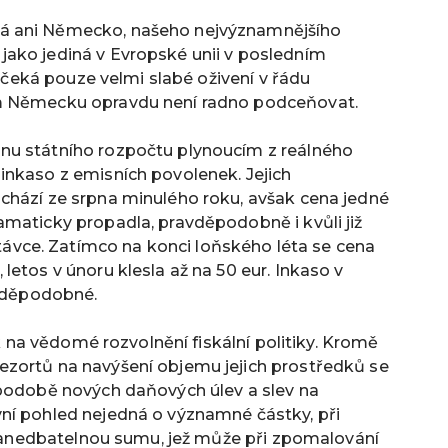
á ani Německo, našeho nejvýznamnějšího
ako jediná v Evropské unii v posledním
i čeká pouze velmi slabé oživení v řádu
ím Německu opravdu není radno podceňovat.
nu státního rozpočtu plynoucím z reálného
inkaso z emisních povolenek. Jejich
chází ze srpna minulého roku, avšak cena jedné
amaticky propadla, pravděpodobně i kvůli již
vce. Zatímco na konci loňského léta se cena
etos v únoru klesla až na 50 eur. Inkaso v
avděpodobné.
ak na vědomé rozvolnění fiskální politiky. Kromě
zortů na navýšení objemu jejich prostředků se
 podobě nových daňových úlev a slev na
ní pohled nejedná o významné částky, při
a zanedbatelnou sumu, jež může při zpomalování