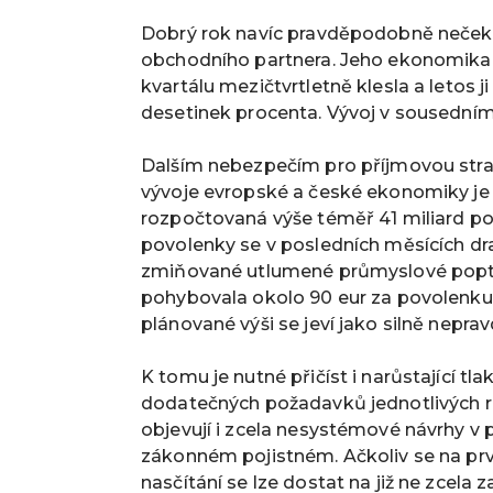
Dobrý rok navíc pravděpodobně neček
obchodního partnera. Jeho ekonomika j
kvartálu mezičtvrtletně klesla a letos j
desetinek procenta. Vývoj v sousedn
Dalším nebezpečím pro příjmovou stra
vývoje evropské a české ekonomiky je 
rozpočtovaná výše téměř 41 miliard po
povolenky se v posledních měsících dr
zmiňované utlumené průmyslové poptá
pohybovala okolo 90 eur za povolenku, l
plánované výši se jeví jako silně nepr
K tomu je nutné přičíst i narůstající tl
dodatečných požadavků jednotlivých re
objevují i zcela nesystémové návrhy v
zákonném pojistném. Ačkoliv se na prv
nasčítání se lze dostat na již ne zcel