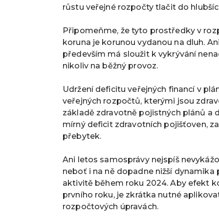
růstu veřejné rozpočty tlačit do hlubšíc
Připomeňme, že tyto prostředky v rozp
koruna je korunou vydanou na dluh. Ani
především má sloužit k vykrývání nen
nikoliv na běžný provoz.
Udržení deficitu veřejných financí v plá
veřejných rozpočtů, kterými jsou zdra
základě zdravotně pojistných plánů a 
mírný deficit zdravotních pojišťoven,
přebytek.
Ani letos samosprávy nejspíš nevykážou
neboť i na ně dopadne nižší dynamika př
aktivitě během roku 2024. Aby efekt k
prvního roku, je zkrátka nutné aplikov
rozpočtových úpravách.