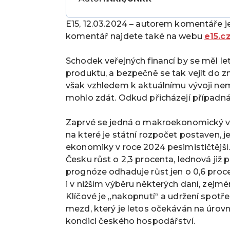
E15, 12.03.2024 – autorem komentáře j
komentář najdete také na webu
e15.c
Schodek veřejných financí by se měl le
produktu, a bezpečně se tak vejít do z
však vzhledem k aktuálnímu vývoji nem
mohlo zdát. Odkud přicházejí případná 
Zaprvé se jedná o makroekonomický výv
na které je státní rozpočet postaven, 
ekonomiky v roce 2024 pesimističtější
Česku růst o 2,3 procenta, lednová již 
prognóze odhaduje růst jen o 0,6 proc
i v nižším výběru některých daní, zejmé
Klíčové je „nakopnutí“ a udržení spot
mezd, který je letos očekáván na úrovni 
kondici českého hospodářství.