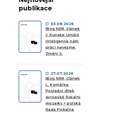
publikace
03.08.2026
Blog NRR, článek
J. Kuneše: Umělá
inteligence nám
práci nevezme.
Změní ji.
27.07.2026
Blog NRR, článek
L. Komárka:
Poslední dílek
evropské fiskální
mozaiky = polská
Rada Fiskalna