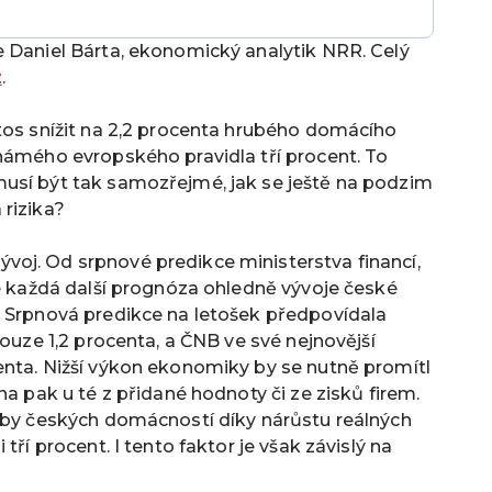
e Daniel Bárta, ekonomický analytik NRR. Celý
z
.
tos snížit na 2,2 procenta hrubého domácího
námého evropského pravidla tří procent. To
usí být tak samozřejmé, jak se ještě na podzim
rizika?
oj. Od srpnové predikce ministerstva financí,
je každá další prognóza ohledně vývoje české
. Srpnová predikce na letošek předpovídala
pouze 1,2 procenta, a ČNB ve své nejnovější
enta. Nižší výkon ekonomiky by se nutně promítl
na pak u té z přidané hodnoty či ze zisků firem.
řeby českých domácností díky nárůstu reálných
tří procent. I tento faktor je však závislý na