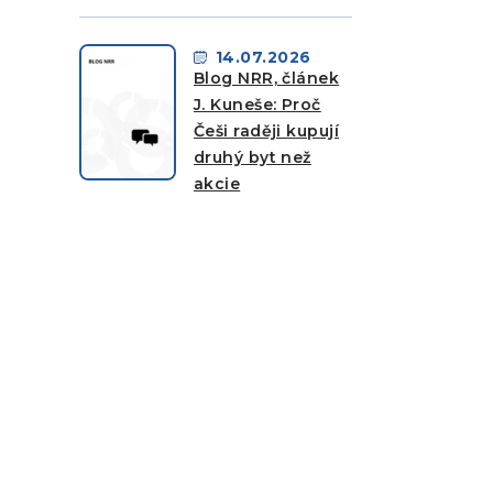
14.07.2026
Blog NRR, článek
J. Kuneše: Proč
Češi raději kupují
druhý byt než
akcie