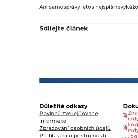
Ani samosprávy letos nejspíš nevykážou
Sdílejte článek
Důležité odkazy
Doku
Zna
Povinně zveřejňované
rad
informace
Log
Zpracování osobních údajů
rad
Prohlášení o přístupnosti
Log