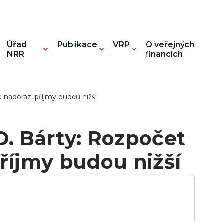
Úřad
Publikace
VRP
O veřejných
NRR
financích
 nadoraz, příjmy budou nižší
D. Bárty: Rozpočet
příjmy budou nižší