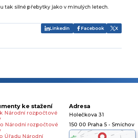
 tak silné přebytky jako v minulých letech.
Linkedin
Facebook
X
menty ke stažení
Adresa
k Národní rozpočtové
Holečkova 31
y
o Národní rozpočtové
150 00 Praha 5 - Smíchov
y
o Úřadu Národní