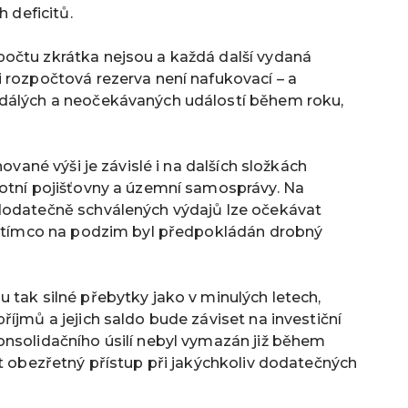
h deficitů.
očtu zkrátka nejsou a každá další vydaná
 rozpočtová rezerva není nafukovací – a
adálých a neočekávaných událostí během roku,
nované výši je závislé i na dalších složkách
votní pojišťovny a územní samosprávy. Na
dodatečně schválených výdajů lze očekávat
 zatímco na podzim byl předpokládán drobný
 tak silné přebytky jako v minulých letech,
íjmů a jejich saldo bude záviset na investiční
onsolidačního úsilí nebyl vymazán již během
at obezřetný přístup při jakýchkoliv dodatečných