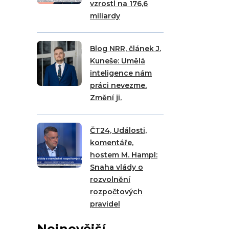
vzrostl na 176,6
miliardy
Blog NRR, článek J.
Kuneše: Umělá
inteligence nám
práci nevezme.
Změní ji.
ČT24, Události,
komentáře,
hostem M. Hampl:
Snaha vlády o
rozvolnění
rozpočtových
pravidel
Nejnovější