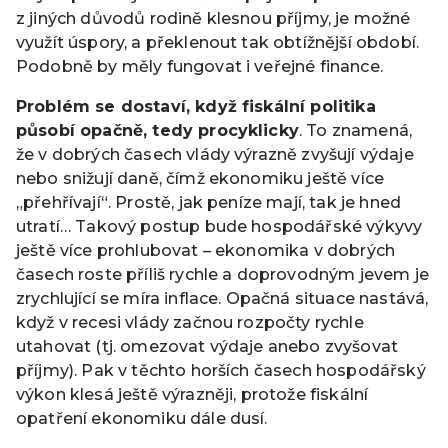
z jiných důvodů rodině klesnou příjmy, je možné
využít úspory, a překlenout tak obtížnější období.
Podobně by měly fungovat i veřejné finance.
Problém se dostaví, když fiskální politika
působí opačně, tedy procyklicky
. To znamená,
že v dobrých časech vlády výrazně zvyšují výdaje
nebo snižují daně, čímž ekonomiku ještě více
„přehřívají“. Prostě, jak peníze mají, tak je hned
utratí… Takový postup bude hospodářské výkyvy
ještě více prohlubovat – ekonomika v dobrých
časech roste příliš rychle a doprovodným jevem je
zrychlující se míra inflace. Opačná situace nastává,
když v recesi vlády začnou rozpočty rychle
utahovat (tj. omezovat výdaje anebo zvyšovat
příjmy). Pak v těchto horších časech hospodářský
výkon klesá ještě výrazněji, protože fiskální
opatření ekonomiku dále dusí.