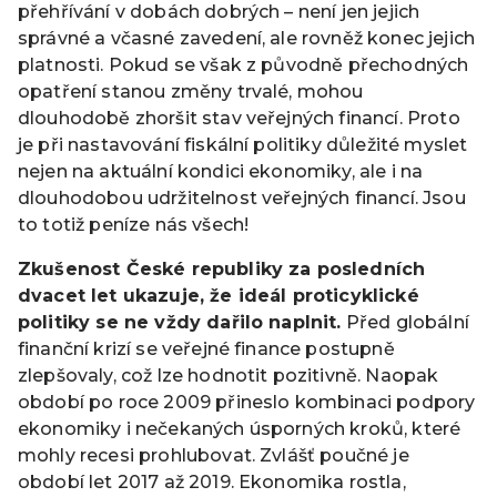
přehřívání v dobách dobrých – není jen jejich
správné a včasné zavedení, ale rovněž konec jejich
platnosti. Pokud se však z původně přechodných
opatření stanou změny trvalé, mohou
dlouhodobě zhoršit stav veřejných financí. Proto
je při nastavování fiskální politiky důležité myslet
nejen na aktuální kondici ekonomiky, ale i na
dlouhodobou udržitelnost veřejných financí. Jsou
to totiž peníze nás všech!
Zkušenost České republiky za posledních
dvacet let ukazuje, že ideál proticyklické
politiky se ne vždy dařilo naplnit.
Před globální
finanční krizí se veřejné finance postupně
zlepšovaly, což lze hodnotit pozitivně. Naopak
období po roce 2009 přineslo kombinaci podpory
ekonomiky i nečekaných úsporných kroků, které
mohly recesi prohlubovat. Zvlášť poučné je
období let 2017 až 2019. Ekonomika rostla,