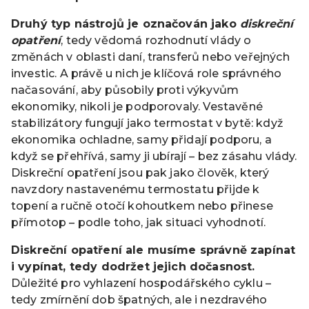
Druhý typ nástrojů je označován jako
diskreční
opatření
, tedy vědomá rozhodnutí vlády o
změnách v oblasti daní, transferů nebo veřejných
investic. A právě u nich je klíčová role správného
načasování, aby působily proti výkyvům
ekonomiky, nikoli je podporovaly. Vestavěné
stabilizátory fungují jako termostat v bytě: když
ekonomika ochladne, samy přidají podporu, a
když se přehřívá, samy ji ubírají – bez zásahu vlády.
Diskreční opatření jsou pak jako člověk, který
navzdory nastavenému termostatu přijde k
topení a ručně otočí kohoutkem nebo přinese
přímotop – podle toho, jak situaci vyhodnotí.
Diskreční opatření ale musíme správně zapínat
i vypínat, tedy dodržet jejich dočasnost.
Důležité pro vyhlazení hospodářského cyklu –
tedy zmírnění dob špatných, ale i nezdravého