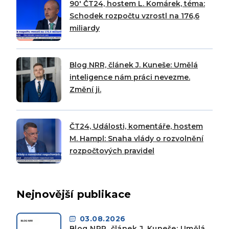
90′ ČT24, hostem L. Komárek, téma:
Schodek rozpočtu vzrostl na 176,6
miliardy
Blog NRR, článek J. Kuneše: Umělá
inteligence nám práci nevezme.
Změní ji.
ČT24, Události, komentáře, hostem
M. Hampl: Snaha vlády o rozvolnění
rozpočtových pravidel
Nejnovější publikace
03.08.2026
Blog NRR, článek J. Kuneše: Umělá