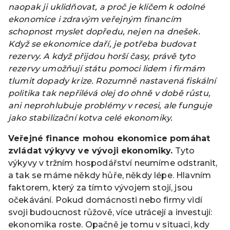
naopak ji uklidňovat, a proč je klíčem k odolné
ekonomice i zdravým veřejným financím
schopnost myslet dopředu, nejen na dnešek.
Když se ekonomice daří, je potřeba budovat
rezervy. A když přijdou horší časy, právě tyto
rezervy umožňují státu pomoci lidem i firmám
tlumit dopady krize. Rozumně nastavená fiskální
politika tak nepřilévá olej do ohně v době růstu,
ani neprohlubuje problémy v recesi, ale funguje
jako stabilizační kotva celé ekonomiky.
Veřejné finance mohou ekonomice pomáhat
zvládat výkyvy ve vývo
ji ekonomiky.
Tyto
výkyvy v tržním hospodářství neumíme odstranit,
a tak se máme někdy hůře, někdy lépe. Hlavním
faktorem, který za tímto vývojem stojí, jsou
očekávání. Pokud domácnosti nebo firmy vidí
svoji budoucnost růžově, více utrácejí a investují:
ekonomika roste. Opačně je tomu v situaci, kdy