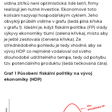
vidina zítřků není optimistická: lidé šetří, firmy
realizují jen nutné investice. Ekonomové toto
kolísání nazývají hospodářským cyklem. Jeho
obvyklý průběh vidíme v grafu (šedá plná křivka
v grafu 1). Ideální je, když fiskální politika (FP) vlády
výkyvy ekonomiky tlumí (zelená křivka), místo aby
je ještě zesilovala (červená křivka). Ze
střednědobého pohledu je tedy vhodné, aby se
vývoj HDP co nejméně vzdaloval od svého
dlouhodobě udržitelného tempa, tedy od pohybu
tzv. potenciálního produktu (šedá tečkovaná čára).
Graf 1 Působení fiskální politiky na vývoj
ekonomiky (HDP)