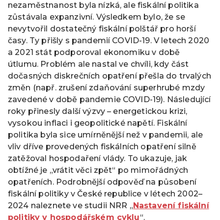
nezaměstnanost byla nízká, ale fiskální politika
zůstávala expanzivní. Výsledkem bylo, že se
nevytvořil dostatečný fiskální polštář pro horší
časy. Ty přišly s pandemií COVID-19. V letech 2020
a 2021 stát podporoval ekonomiku v době
útlumu. Problém ale nastal ve chvíli, kdy část
dočasných diskrečních opatření přešla do trvalých
změn (např. zrušení zdaňování superhrubé mzdy
zavedené v době pandemie COVID-19). Následující
roky přinesly další výzvy – energetickou krizi,
vysokou inflaci i geopolitické napětí. Fiskální
politika byla sice umírněnější než v pandemii, ale
vliv dříve provedených fiskálních opatření silně
zatěžoval hospodaření vlády. To ukazuje, jak
obtížné je „vrátit věci zpět“ po mimořádných
opatřeních. Podrobnější odpověď na působení
fiskální politiky v České republice v létech 2002–
2024 naleznete ve studii NRR „
Nastavení fiskální
politiky v hospodářském cyklu
“.