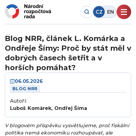
CZ
EN
Blog NRR, článek L. Komárka a
Ondřeje Šímy: Proč by stát měl v
dobrých časech šetřit a v
horších pomáhat?
06.05.2026
BLOG NRR
Autoři:
Luboš Komárek, Ondřej Šíma
V blogovém příspěvku vysvětlujeme, proč fiskální
politika nemá ekonomiku rozhoupávat, ale