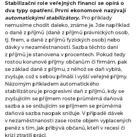
Stabilizační role veřejných financí se opírá o
dva typy opatření.
První ekonomové nazývají
automatickými stabilizátory.
Pro příklady
nemusíme chodit daleko, známe je. Jde například
o daně z příjmů (daně z příjmů právnických osob,
tj. firem, a daně z příjmů fyzických osob) nebo
dávky v nezaměstnanosti. Sazba těchto daní
z příjmů je stanovena v procentech. Pokud tedy
rostou korunové příjmy občanům či firmám, pak
se základ daně z příjmu, z něhož se daň vybírá,
zvyšuje, což s sebou přináší i vyšší veřejné příjmy.
Názorným příkladem automatického
stabilizátoru je progresivní daň z příjmů, kdy se
zvyšujícím se příjmem roste průměrná daňová
sazba a se snižujícím se příjmem se průměrná
daňová sazba naopak snižuje. V případě dávek
v nezaměstnanosti zase roste objem vyplacených
peněz s tím, jak přibývá občanů, kteří v recesi či
krizi ztratili práci.