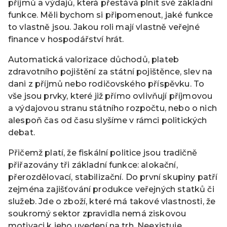
příjmů a výdajů, která přestává plnit své základní
funkce. Měli bychom si připomenout, jaké funkce
to vlastně jsou. Jakou roli mají vlastně veřejné
finance v hospodářství hrát.
Automatická valorizace důchodů, plateb
zdravotního pojištění za státní pojištěnce, slev na
dani z příjmů nebo rodičovského příspěvku. To
vše jsou prvky, které již přímo ovlivňují příjmovou
a výdajovou stranu státního rozpočtu, nebo o nich
alespoň čas od času slyšíme v rámci politických
debat.
Přičemž platí, že fiskální politice jsou tradičně
přiřazovány tři základní funkce: alokační,
přerozdělovací, stabilizační. Do první skupiny patří
zejména zajišťování produkce veřejných statků či
služeb. Jde o zboží, které má takové vlastnosti, že
soukromý sektor zpravidla nemá ziskovou
motivaci k jeho uvedení na trh. Neexistuje