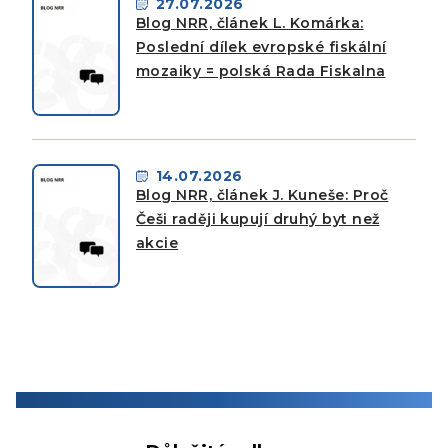
27.07.2026
Blog NRR, článek L. Komárka:
Poslední dílek evropské fiskální
mozaiky = polská Rada Fiskalna
14.07.2026
Blog NRR, článek J. Kuneše: Proč
Češi raději kupují druhý byt než
akcie