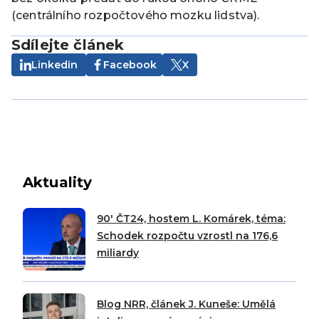
(centrálního rozpočtového mozku lidstva).
Sdílejte článek
Linkedin
Facebook
X
Aktuality
90′ ČT24, hostem L. Komárek, téma:
Schodek rozpočtu vzrostl na 176,6
miliardy
Blog NRR, článek J. Kuneše: Umělá