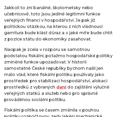
Jakkoli to zní banálně, školometsky nebo
učebnicově, toto jsou jediné legitimní funkce
veřejných financí v hospodářství. Je pak již
politickou otázkou, na kterou z nich vládnoucí
garnitura bude klást důraz a v jaké míře bude chtít
z pozice státu do ekonomiky zasahovat.
Naopak je zcela v rozporu se samotnou
podstatou fiskální, potažmo hospodářské politiky
zmíněné funkce upozaďovat. V historii
samostatné České republiky bychom našli jen
málo vlád, které fiskální politiku používaly jako
prostředek pro stabilizaci hospodářství, alokaci
prostředků z vybraných
daní
do zajištění výlučně
veřejných statků a služeb nebo pro správně
prováděnou sociální politiku.
Fiskální politika se časem změnila v pouhou
politiku rozpočtovou, tedy jakési mechanické