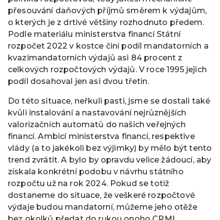
přesouvání daňových příjmů směrem k výdajům,
o kterých je z drtivé většiny rozhodnuto předem.
Podle materiálu ministerstva financí Státní
rozpočet 2022 v kostce činí podíl mandatorních a
kvazimandatorních výdajů asi 84 procent z
celkových rozpočtových výdajů. V roce 1995 jejich
podíl dosahoval jen asi dvou třetin.
Do této situace, neřkuli pasti, jsme se dostali také
kvůli instalování a nastavování nejrůznějších
valorizačních automatů do našich veřejných
financí. Ambicí ministerstva financí, respektive
vlády (a to jakékoli bez výjimky) by mělo být tento
trend zvrátit. A bylo by opravdu velice žádoucí, aby
získala konkrétní podobu v návrhu státního
rozpočtu už na rok 2024. Pokud se totiž
dostaneme do situace, že veškeré rozpočtové
výdaje budou mandatorní, můžeme jeho otěže
bez okolků předat do rukou onoho CRML