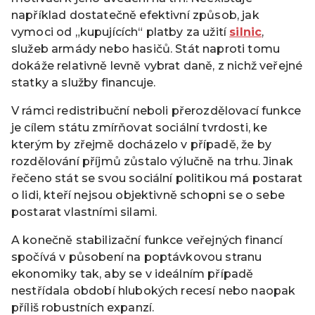
například dostatečně efektivní způsob, jak
vymoci od „kupujících“ platby za užití
silnic
,
služeb armády nebo hasičů. Stát naproti tomu
dokáže relativně levně vybrat daně, z nichž veřejné
statky a služby financuje.
V rámci redistribuční neboli přerozdělovací funkce
je cílem státu zmírňovat sociální tvrdosti, ke
kterým by zřejmě docházelo v případě, že by
rozdělování příjmů zůstalo výlučně na trhu. Jinak
řečeno stát se svou sociální politikou má postarat
o lidi, kteří nejsou objektivně schopni se o sebe
postarat vlastními silami.
A konečně stabilizační funkce veřejných financí
spočívá v působení na poptávkovou stranu
ekonomiky tak, aby se v ideálním případě
nestřídala období hlubokých recesí nebo naopak
příliš robustních expanzí.