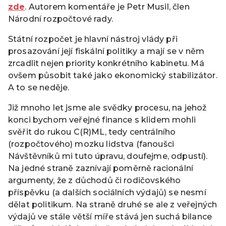
zde
. Autorem komentáře je Petr Musil, člen
Národní rozpočtové rady.
Státní rozpočet je hlavní nástroj vlády při
prosazování její fiskální politiky a mají se v něm
zrcadlit nejen priority konkrétního kabinetu. Má
ovšem působit také jako ekonomický stabilizátor.
A to se neděje.
Již mnoho let jsme ale svědky procesu, na jehož
konci bychom veřejné finance s klidem mohli
svěřit do rukou C(R)ML, tedy centrálního
(rozpočtového) mozku lidstva (fanoušci
Návštěvníků mi tuto úpravu, doufejme, odpustí).
Na jedné straně zaznívají poměrně racionální
argumenty, že z důchodů či rodičovského
příspěvku (a dalších sociálních výdajů) se nesmí
dělat politikum. Na straně druhé se ale z veřejných
výdajů ve stále větší míře stává jen suchá bilance