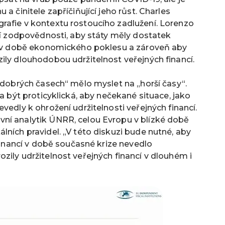
a činitele zapříčiňující jeho růst. Charles
rafie v kontextu rostoucího zadlužení. Lorenzo
lní zodpovědnosti, aby státy měly dostatek
lů v době ekonomického poklesu a zároveň aby
ily dlouhodobou udržitelnost veřejných financí.
 „dobrých časech“ mělo myslet na „horší časy“.
la být proticyklická, aby nečekané situace, jako
vedly k ohrožení udržitelnosti veřejných financí.
ní analytik ÚNRR, celou Evropu v blízké době
lních pravidel. „V této diskuzi bude nutné, aby
 financí v době současné krize nevedlo
zily udržitelnost veřejných financí v dlouhém i