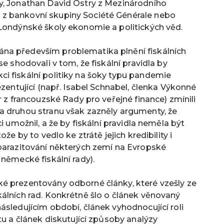
y, Jonathan David Ostry z Mezinárodního
z bankovní skupiny Société Générale nebo
 Londýnské školy ekonomie a politických věd.
na především problematika plnění fiskálních
e shodovali v tom, že fiskální pravidla by
i fiskální politiky na šoky typu pandemie
ezentující (např. Isabel Schnabel, členka Výkonné
r z francouzské Rady pro veřejné finance) zmínili
a druhou stranu však zazněly argumenty, že
i umožnil, a že by fiskální pravidla neměla být
že by to vedlo ke ztrátě jejich kredibility i
 parazitování některých zemí na Evropské
 německé fiskální rady).
é prezentovány odborné články, které vzešly ze
álních rad. Konkrétně šlo o článek věnovaný
ásledujícím období, článek vyhodnocující roli
tu a článek diskutující způsoby analýzy