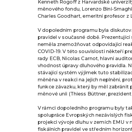
Kenneth Rogoff z Harvardské univerzit
měnového fondu, Lorenzo Bini-Smaghi 
Charles Goodhart, emeritní profesor z
V dopoledním programu byla diskutová
pravidel v současné době. Prezentující s
neměla znemožňovat odpovídající reakc
COVID-19. V této souvislosti někteří pr
rady ECB, Nicolas Carnot, hlavní audito
vhodnost úpravy dluhového pravidla. N
stávající systém výjimek tuto stabilizac
měněna v reakci na jejich neplnění, proto
funkce závazku, který by měl zabránit
měnové unii (Thiess Büttner, prezident
V rámci dopoledního programu byly tak
spolupráce Evropských nezávislých fisk
projekci vývoje dluhu v zemích EMU v n
fiskálních pravidel ve středním horizon