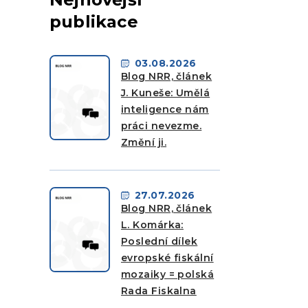
publikace
03.08.2026
Blog NRR, článek
J. Kuneše: Umělá
inteligence nám
práci nevezme.
Změní ji.
27.07.2026
Blog NRR, článek
L. Komárka:
Poslední dílek
evropské fiskální
mozaiky = polská
Rada Fiskalna