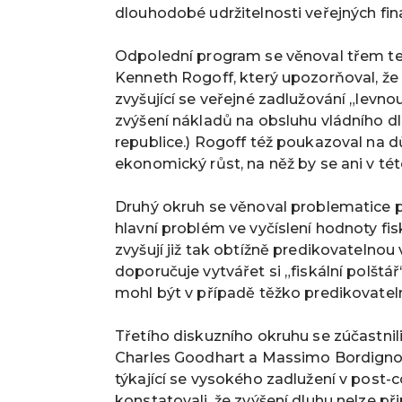
dlouhodobé udržitelnosti veřejných fina
Odpolední program se věnoval třem te
Kenneth Rogoff, který upozorňoval, že 
zvyšující se veřejné zadlužování „levno
zvýšení nákladů na obsluhu vládního dl
republice.) Rogoff též poukazoval na d
ekonomický růst, na něž by se ani v t
Druhý okruh se věnoval problematice pr
hlavní problém ve vyčíslení hodnoty fis
zvyšují již tak obtížně predikovatelnou 
doporučuje vytvářet si „fiskální polštá
mohl být v případě těžko predikovateln
Třetího diskuzního okruhu se zúčastn
Charles Goodhart a Massimo Bordigno
týkající se vysokého zadlužení v post-
konstatovali, že zvýšení dluhu nelze př