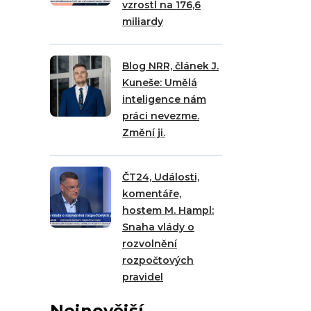
vzrostl na 176,6
miliardy
Blog NRR, článek J.
Kuneše: Umělá
inteligence nám
práci nevezme.
Změní ji.
ČT24, Události,
komentáře,
hostem M. Hampl:
Snaha vlády o
rozvolnění
rozpočtových
pravidel
Nejnovější