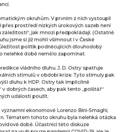
ncí.
matickým okruhům. V prvním z nich vystoupil
i přes prostředí nízkých úrokových sazeb není
u záležitostí“, jak mnozí předpokládají. (Ostatně
uhu jsme si již mohli všimnout i v České
ůležitost politik podněcujících dlouhodobý
éto nelehké době nemělo zapomínat.
edikce vládního dluhu. J. D. Ostry spatřuje
kálních stimulů v období krize. Tyto stimuly pak
výši dluhu k HDP. Ostry tak implicitně
ř“ v dobrých časech, aby pak tento „polštář“
ých událostí použit.
ili významní ekonomové Lorenzo Bini-Smaghi,
n. Tématem tohoto okruhu byla nelehká otázka
covidové době. Účastníci této diskuze
ipsat na vrub pouze pandemii COVID-19, ale je