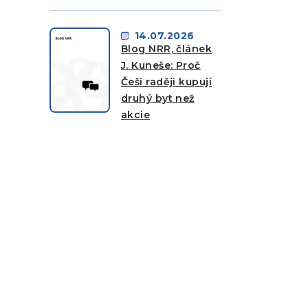
14.07.2026
Blog NRR, článek
J. Kuneše: Proč
Češi raději kupují
druhý byt než
akcie