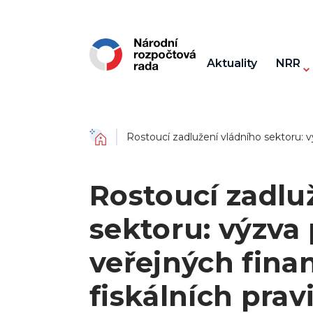
Aktuality
NRR
Domů
Rostoucí zadlužení vládního sektoru: výz
Rostoucí zadlu
sektoru: výzva 
veřejných finan
fiskálních prav