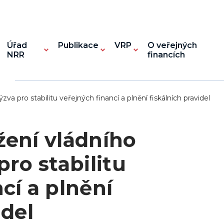
Úřad
Publikace
VRP
O veřejných
NRR
financích
va pro stabilitu veřejných financí a plnění fiskálních pravidel
žení vládního
pro stabilitu
cí a plnění
idel