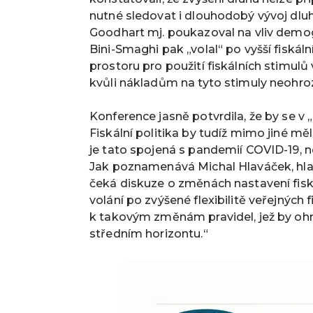
nutné sledovat i dlouhodobý vývoj dluhu 
Goodhart mj. poukazoval na vliv demog
Bini-Smaghi pak „volal“ po vyšší fiská
prostoru pro použití fiskálních stimu
kvůli nákladům na tyto stimuly neohroz
Konference jasně potvrdila, že by se v
Fiskální politika by tudíž mimo jiné mě
je tato spojená s pandemií COVID-19, ne
Jak poznamenává Michal Hlaváček, hlav
čeká diskuze o změnách nastavení fiská
volání po zvýšené flexibilitě veřejných
k takovým změnám pravidel, jež by ohro
středním horizontu.“