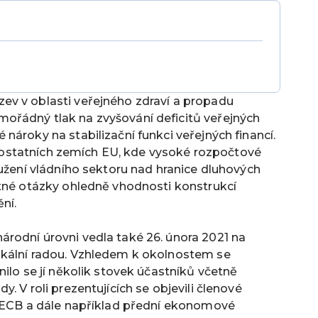
ev v oblasti veřejného zdraví a propadu
ořádný tlak na zvyšování deficitů veřejných
nároky na stabilizační funkci veřejných financí.
 v ostatních zemích EU, kde vysoké rozpočtové
lužení vládního sektoru nad hranice dluhových
etné otázky ohledně vhodnosti konstrukcí
ění.
rodní úrovni vedla také 26. února 2021 na
skální radou. Vzhledem k okolnostem se
ilo se jí několik stovek účastníků včetně
. V roli prezentujících se objevili členové
y ECB a dále například přední ekonomové