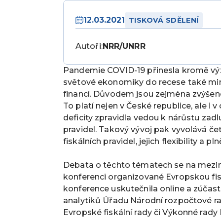
12.03.2021
TISKOVÁ SDĚLENÍ
Autoři:
NRR/UNRR
Pandemie COVID-19 přinesla kromě výz
světové ekonomiky do recese také mim
financí. Důvodem jsou zejména zvýšené 
To platí nejen v České republice, ale i
deficity zpravidla vedou k nárůstu zad
pravidel. Takový vývoj pak vyvolává č
fiskálních pravidel, jejich flexibility a pln
Debata o těchto tématech se na meziná
konferenci organizované Evropskou fi
konference uskutečnila online a zúčastn
analytiků Úřadu Národní rozpočtové rady
Evropské fiskální rady či Výkonné rad