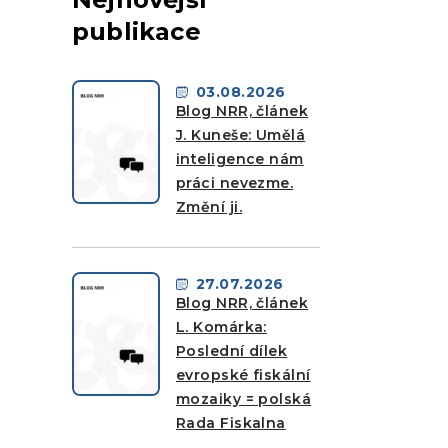
publikace
03.08.2026
Blog NRR, článek
J. Kuneše: Umělá
inteligence nám
práci nevezme.
Změní ji.
27.07.2026
Blog NRR, článek
L. Komárka:
Poslední dílek
evropské fiskální
mozaiky = polská
Rada Fiskalna