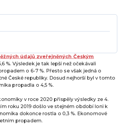
běžných údajů zveřejněných Českým
,6 %. Výsledek je tak lepší než očekávali
s propadem o 6-7 %. Přesto se však jedná o
tné České republiky. Dosud nejhorší byl v tomto
mika propadla o 4,5 %.
nomiky v roce 2020 přispěly výsledky ze 4.
letím roku 2019 došlo ve stejném období loni k
onomika dokonce rostla o 0,3 %. Ekonomové
tletním propadem.