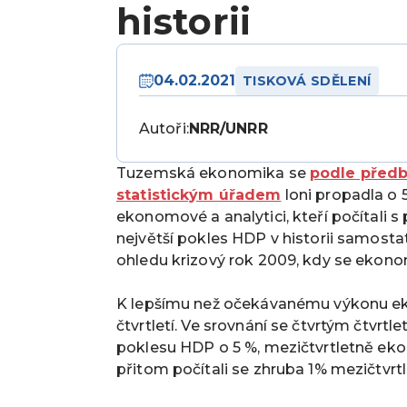
historii
04.02.2021
TISKOVÁ SDĚLENÍ
Autoři:
NRR/UNRR
Tuzemská ekonomika se
podle před
statistickým úřadem
loni propadla o 5
ekonomové a analytici, kteří počítali 
největší pokles HDP v historii samosta
ohledu krizový rok 2009, kdy se ekono
K lepšímu než očekávanému výkonu eko
čtvrtletí. Ve srovnání se čtvrtým čtvrt
poklesu HDP o 5 %, mezičtvrtletně ek
přitom počítali se zhruba 1% mezičtvr