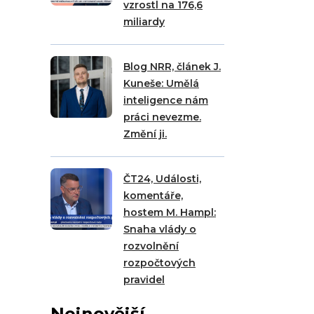
vzrostl na 176,6
miliardy
Blog NRR, článek J.
Kuneše: Umělá
inteligence nám
práci nevezme.
Změní ji.
ČT24, Události,
komentáře,
hostem M. Hampl:
Snaha vlády o
rozvolnění
rozpočtových
pravidel
Nejnovější