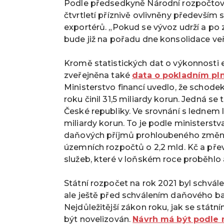
Podle předsedkyně Národní rozpočtové
čtvrtletí příznivě ovlivněny především
exportérů. „Pokud se vývoz udrží a po
bude již na pořadu dne konsolidace veř
Kromě statistických dat o výkonnosti 
zveřejněna také
data o pokladním pln
Ministerstvo financí uvedlo, že schode
roku činil 31,5 miliardy korun. Jedná se 
České republiky. Ve srovnání s lednem l
miliardy korun. To je podle ministerst
daňových příjmů prohloubeného změno
územních rozpočtů o 2,2 mld. Kč a pře
služeb, které v loňském roce proběhlo 
Státní rozpočet na rok 2021 byl schvál
ale ještě před schválením daňového bal
Nejdůležitější zákon roku, jak se stát
být novelizován.
Návrh má být podle m