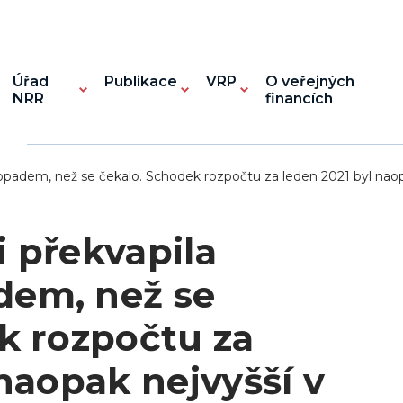
Úřad
Publikace
VRP
O veřejných
NRR
financích
adem, než se čekalo. Schodek rozpočtu za leden 2021 byl naopak
 překvapila
em, než se
k rozpočtu za
naopak nejvyšší v