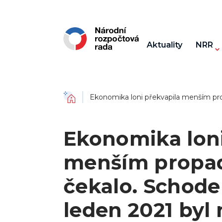
Aktuality
NRR
Domů
Ekonomika loni překvapila menším prop
Ekonomika loni
menším propad
čekalo. Schode
leden 2021 byl 