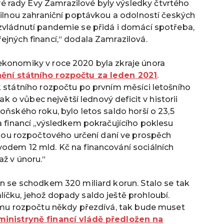
 rady Evy Zamrazilové byly výsledky čtvrtého
 silnou zahraniční poptávkou a odolností českých
 zvládnutí pandemie se přidá i domácí spotřeba,
ejných financí,“ dodala Zamrazilová.
ekonomiky v roce 2020 byla zkraje února
ění státního rozpočtu za leden 2021
.
k státního rozpočtu po prvním měsíci letošního
tak o vůbec největší lednový deficit v historii
oňského roku, bylo letos saldo horší o 23,5
va financí „výsledkem pokračujícího poklesu
u rozpočtového určení daní ve prospěch
vodem 12 mld. Kč na financování sociálních
až v únoru.“
en se schodkem 320 miliard korun. Stalo se tak
íčku, jehož dopady saldo ještě prohloubí.
nímu rozpočtu někdy přezdívá, tak bude muset
inistryně financí vládě předložen na