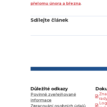
přelomu února a března
.
Sdílejte článek
Důležité odkazy
Doku
Zna
Povinně zveřejňované
rad
informace
Log
Zpracování osobních údajů