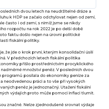
osledních dvou letech na neudržitelné dráze a
uhu k HDP se začalo odchylovat nejen od zemí,
ale často i od zemí, s nimiž jsme se nikdy
ího rozpočtu na rok 2022 je po delší době
o faktu došlo nejen na úrovni politické
asti fiskální politiky.
, že jde o krok první, kterým konsolidační úsilí
á. V předchozích letech fiskální politika
 ekonomiky přišlo prostřednictvím procyklického
ní nadměrné množství peněz. V posledních dvou
ích programů posílala do ekonomiky peníze za
a neodvedenou práci a to vše při vysokých
dávaných peněz je jednoznačný. Utažení fiskální
jných výdajích proto může pomoci inflaci tlumit.
jsou značné. Nelze zjednodušeně srovnat výdaje