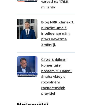
vzrostl na 176,6
miliardy
Blog NRR, článek J.
Kuneše: Umělá
inteligence nám
práci nevezme.
Změní ji.
ČT24, Události,
komentáře,
hostem M. Hampl:
Snaha vlády o
rozvolnění
rozpočtových
pravidel
Nejnovější