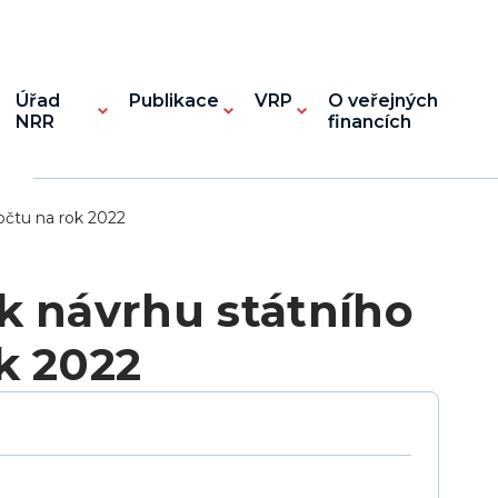
Úřad
Publikace
VRP
O veřejných
NRR
financích
očtu na rok 2022
k návrhu státního
k 2022