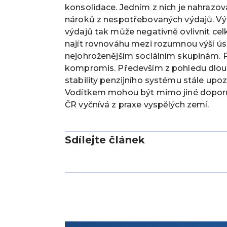
konsolidace. Jedním z nich je nahrazo
nároků z nespotřebovaných výdajů. V
výdajů tak může negativně ovlivnit ce
najít rovnováhu mezi rozumnou výší ú
nejohroženějším sociálním skupinám. 
kompromis. Především z pohledu dlouh
stability penzijního systému stále up
Vodítkem mohou být mimo jiné doporuče
ČR vyčnívá z praxe vyspělých zemí.
Sdílejte článek