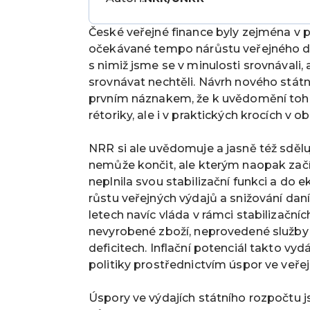
České veřejné finance byly zejména v p
očekávané tempo nárůstu veřejného dl
s nimiž jsme se v minulosti srovnávali, 
srovnávat nechtěli. Návrh nového státn
prvním náznakem, že k uvědomění tohot
rétoriky, ale i v praktických krocích v obl
NRR si ale uvědomuje a jasně též sděluje
nemůže končit, ale kterým naopak začín
neplnila svou stabilizační funkci a do
růstu veřejných výdajů a snižování da
letech navíc vláda v rámci stabilizačn
nevyrobené zboží, neprovedené služby 
deficitech. Inflační potenciál takto vy
politiky prostřednictvím úspor ve veře
Úspory ve výdajích státního rozpočtu 