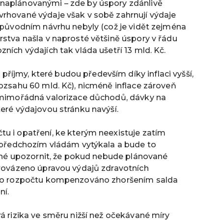
 naplánovanými – zde by úspory zdánlivě
vrhované výdaje však v sobě zahrnují výdaje
v původním návrhu nebyly (což je vidět zejména
rstva našla v naprosté většině úspory v řádu
ních výdajích tak vláda ušetří 13 mld. Kč.
íjmy, které budou především díky inflaci vyšší,
rozsahu 60 mld. Kč), nicméně inflace zároveň
. mimořádná valorizace důchodů, dávky na
teré výdajovou stránku navýší.
tu i opatření, ke kterým neexistuje zatím
i předchozím vládám vytýkala a bude to
nutné upozornit, že pokud nebude plánované
provázeno úpravou výdajů zdravotních
ního rozpočtu kompenzováno zhoršením salda
ní.
rá rizika ve směru nižší než očekávané míry