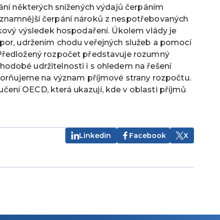
vání některých snížených výdajů čerpáním
ýznamnější čerpání nároků z nespotřebovaných
lkový výsledek hospodaření. Úkolem vlády je
spor, udržením chodu veřejných služeb a pomocí
Předložený rozpočet představuje rozumný
odobé udržitelnosti i s ohledem na řešení
ozorňujeme na význam příjmové strany rozpočtu.
ní OECD, která ukazují, kde v oblasti příjmů
Linkedin
Facebook
X