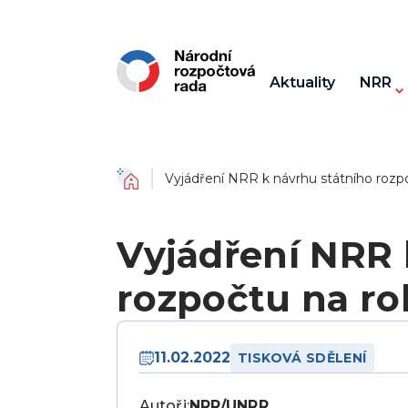
Aktuality
NRR
Domů
Vyjádření NRR k návrhu státního rozp
Vyjádření NRR 
rozpočtu na ro
11.02.2022
TISKOVÁ SDĚLENÍ
Autoři:
NRR/UNRR