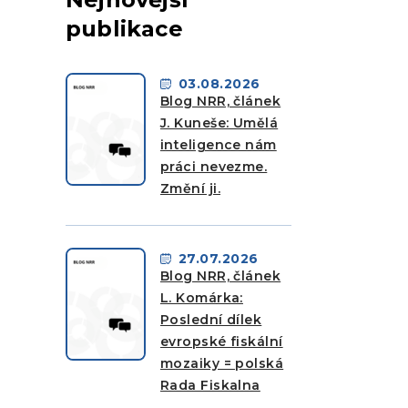
publikace
03.08.2026
Blog NRR, článek
J. Kuneše: Umělá
inteligence nám
práci nevezme.
Změní ji.
27.07.2026
Blog NRR, článek
L. Komárka:
Poslední dílek
evropské fiskální
mozaiky = polská
Rada Fiskalna