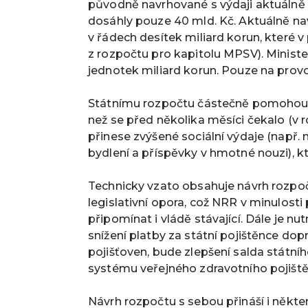
původně navrhované s výdaji aktuálně
dosáhly pouze 40 mld. Kč. Aktuálně na
v řádech desítek miliard korun, které 
z rozpočtu pro kapitolu MPSV). Ministe
jednotek miliard korun. Pouze na provoz
Státnímu rozpočtu částečně pomohou př
než se před několika měsíci čekalo (v 
přinese zvýšené sociální výdaje (např
bydlení a příspěvky v hmotné nouzi), k
Technicky vzato obsahuje návrh rozpoč
legislativní opora, což NRR v minulost
připomínat i vládě stávající. Dále je 
snížení platby za státní pojištěnce do
pojišťoven, bude zlepšení salda stát
systému veřejného zdravotního pojiště
Návrh rozpočtu s sebou přináší i někte