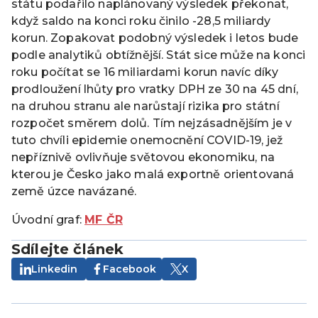
státu podařilo naplánovaný výsledek překonat,
když saldo na konci roku činilo -28,5 miliardy
korun. Zopakovat podobný výsledek i letos bude
podle analytiků obtížnější. Stát sice může na konci
roku počítat se 16 miliardami korun navíc díky
prodloužení lhůty pro vratky DPH ze 30 na 45 dní,
na druhou stranu ale narůstají rizika pro státní
rozpočet směrem dolů. Tím nejzásadnějším je v
tuto chvíli epidemie onemocnění COVID-19, jež
nepříznivě ovlivňuje světovou ekonomiku, na
kterou je Česko jako malá exportně orientovaná
země úzce navázané.
Úvodní graf:
MF ČR
Sdílejte článek
Linkedin
Facebook
X