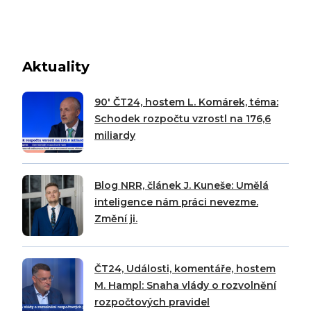
Aktuality
90′ ČT24, hostem L. Komárek, téma:
Schodek rozpočtu vzrostl na 176,6
miliardy
Blog NRR, článek J. Kuneše: Umělá
inteligence nám práci nevezme.
Změní ji.
ČT24, Události, komentáře, hostem
M. Hampl: Snaha vlády o rozvolnění
rozpočtových pravidel