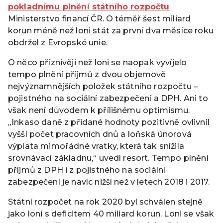
pokladnímu plnění státního rozpočtu
Ministerstvo financí ČR. O téměř šest miliard
korun méně než loni stát za první dva měsíce roku
obdržel z Evropské unie.
O něco příznivěji než loni se naopak vyvíjelo
tempo plnění příjmů z dvou objemově
nejvýznamnějších položek státního rozpočtu –
pojistného na sociální zabezpečení a DPH. Ani to
však není důvodem k přílišnému optimismu.
„Inkaso daně z přidané hodnoty pozitivně ovlivnil
vyšší počet pracovních dnů a loňská únorová
výplata mimořádné vratky, která tak snížila
srovnávací základnu,“ uvedl resort. Tempo plnění
příjmů z DPH i z pojistného na sociální
zabezpečení je navíc nižší než v letech 2018 i 2017.
Státní rozpočet na rok 2020 byl schválen stejně
jako loni s deficitem 40 miliard korun. Loni se však