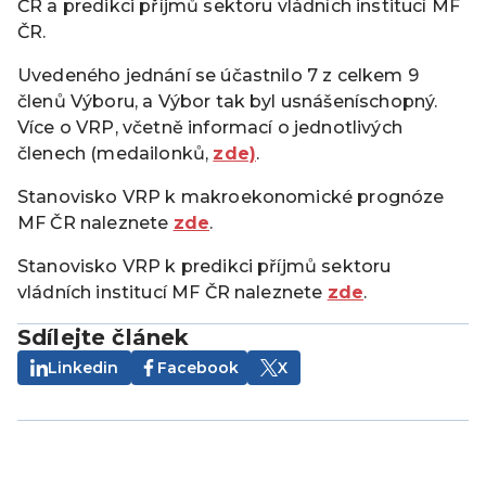
ČR a predikci příjmů sektoru vládních institucí MF
ČR.
Uvedeného jednání se účastnilo 7 z celkem 9
členů Výboru, a Výbor tak byl usnášeníschopný.
Více o VRP, včetně informací o jednotlivých
členech (medailonků,
zde)
.
Stanovisko VRP k makroekonomické prognóze
MF ČR naleznete
zde
.
Stanovisko VRP k predikci příjmů sektoru
vládních institucí MF ČR naleznete
zde
.
Sdílejte článek
Linkedin
Facebook
X