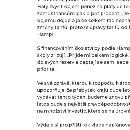
Fialy zvýšit objem peněz na platy učit
zaměstnancům pak o pět procent. „Je e
objemu dojde a já se celkem rád nechá
změny tarifů, protože úpravy tarifů od 
Hampl.
S financováním školství by podle Hamp
školy zřizují. „Přijde mi celkem logické,
do svých rezerv a zeptají se sami sebe, 
priorita.“
Ve své zprávě, kterou k rozpočtu Národ
upozorňuje, že přebytek krajů bude le
vydávat tento týden, budeme znovu při
letos bude s největší pravděpodobnost
na množství investic, které se na úrovn
Výdaje si pro příští rok vláda naplánov