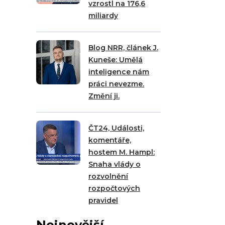
vzrostl na 176,6
miliardy
Blog NRR, článek J.
Kuneše: Umělá
inteligence nám
práci nevezme.
Změní ji.
ČT24, Události,
komentáře,
hostem M. Hampl:
Snaha vlády o
rozvolnění
rozpočtových
pravidel
Nejnovější