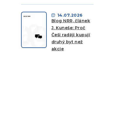
14.07.2026
Blog NRR, článek
J. Kuneše: Proč
Češi raději kupují
druhý byt než
akcie