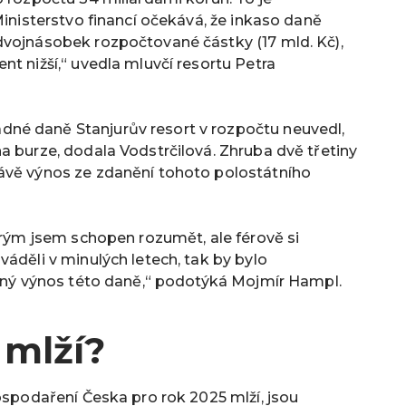
Ministerstvo financí očekává, že inkaso daně
dvojnásobek rozpočtované částky (17 mld. Kč),
nt nižší,“ uvedla mluvčí resortu
Petra
né daně Stanjurův resort v rozpočtu neuvedl,
a burze, dodala Vodstrčilová. Zhruba dvě třetiny
ávě výnos ze zdanění tohoto polostátního
terým jsem schopen rozumět, ale férově si
áděli v minulých letech, tak by bylo
vaný výnos této daně,“ podotýká Mojmír Hampl.
 mlží?
hospodaření Česka pro rok 2025 mlží, jsou