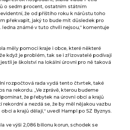
elů o sedm procent, ostatním státním
videntní, že od příštího roku k nárůstu toho
m překvapit, jaký to bude mít důsledek pro
1. ledna známé v tuto chvíli nejsou,“ komentuje
la měly pomoci kraje i obce, které některé
 že když je problém, tak se i zřizovatelé podívají
jestli je školství na lokální úrovni pro ně taková
ní rozpočtová rada vydá tento čtvrtek, také
tos na rekordu. „Ve zprávě, kterou budeme
pomínat, že přebytek na úrovni obcí a krajů
í rekordní a nezdá se, že by měl nějakou vazbu
i obcí a krajů dělají,“ uvedl Hampl po SZ Byznys.
ala ve výši 2,086 bilionu korun, schodek se