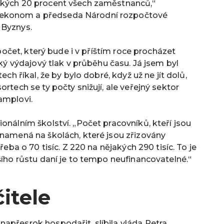
jakých 20 procent všech zaměstnanců,“
 ekonom a předseda Národní rozpočtové
 Byznys.
ozpočet, který bude i v příštím roce procházet
lký výdajový tlak v průběhu času. Já jsem byl
ech říkal, že by bylo dobré, když už ne jít dolů,
rtech se ty počty snižují, ale veřejný sektor
amplovi.
onálním školství. „Počet pracovníků, kteří jsou
znamená na školách, které jsou zřizovány
řeba o 70 tisíc. Z 220 na nějakých 290 tisíc. To je
šího růstu daní je to tempo neufinancovatelné.“
čitele
apřesrok hospodařit, slíbila vláda Petra