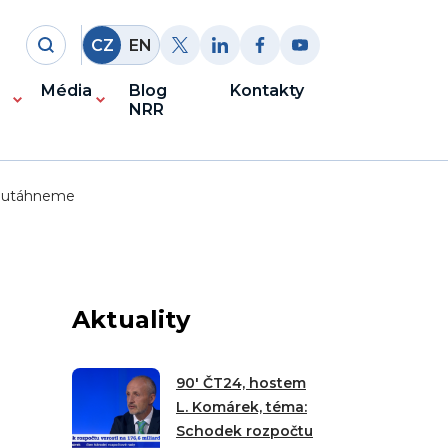
CZ
EN
Média
Blog
Kontakty
NRR
neutáhneme
Aktuality
90′ ČT24, hostem
L. Komárek, téma:
Schodek rozpočtu