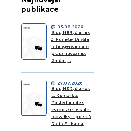
publikace
03.08.2026
Blog NRR, článek
J. Kuneše: Umělá
inteligence nám
práci nevezme.
Změní ji.
27.07.2026
Blog NRR, článek
L. Komárka:
Poslední dílek
evropské fiskální
mozaiky = polská
Rada Fiskalna