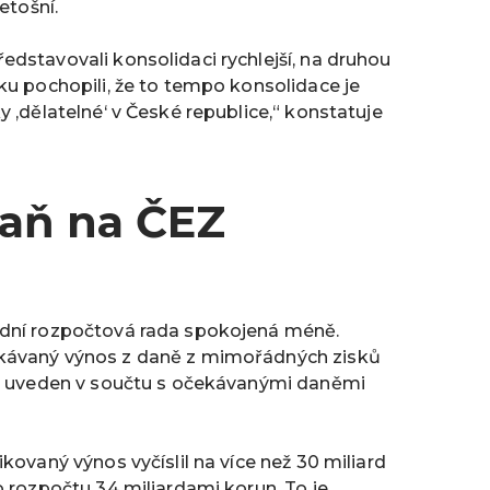
etošní.
dstavovali konsolidaci rychlejší, na druhou
ku pochopili, že to tempo konsolidace je
 ‚dělatelné‘ v České republice,“ konstatuje
daň na ČEZ
odní rozpočtová rada spokojená méně.
ekávaný výnos z daně z mimořádných zisků
tu uveden v součtu s očekávanými daněmi
kovaný výnos vyčíslil na více než 30 miliard
o rozpočtu 34 miliardami korun. To je