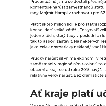
Procentuálně jsme se dostali přes ně
komentuje nárůst zaměstnanců státu
rady
Mojmír Hampl
v rozhovoru pro SZ
Platit skoro milion lidí je pro státní r
konsolidací, velká zátěž. „To vytváří ve
jeden z těch, který tady v posledních let
tak to aspoň zastavit. Na některých reso
jako celek dramaticky neklesá,“ vadí H
Prudký nárůst sil vnímá ekonom i v regi
zaměstnáni v regionálním školství, to 
obcemi a kraji, se od roku 2015 navýšil t
relativně velký nárůst. Bez dramatičtěj
Ať kraje platí u
V rozpočtu, podle kterého bude Česko n