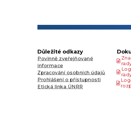
Důležité odkazy
Doku
Zna
Povinně zveřejňované
rad
informace
Log
Zpracování osobních údajů
rad
Prohlášení o přístupnosti
Log
roz
Etická linka ÚNRR