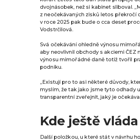
dvojnásobek, než si kabinet sliboval. „
z neočekávaných zisků letos překročí 
v roce 2025 pak bude o cca deset proce
Vodstrčilová
.
Svá očekávání ohledně výnosu mimořád
aby neovlivnil obchody s akciemi ČEZ n
výnosu mimořádné daně totiž tvořil pr
podniku.
„Existují pro to asi některé důvody, k
myslím, že tak jako jsme tyto odhady uv
transparentní zveřejnit, jaký je očeká
Kde ještě vláda
Další položkou, u které stát v návrhu 