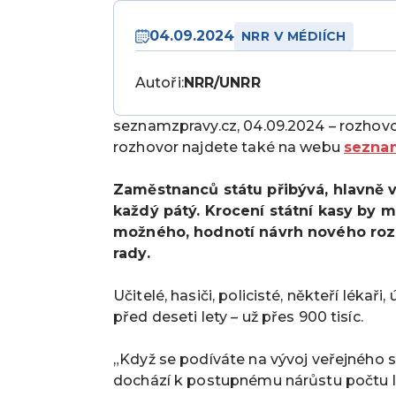
04.09.2024
NRR V MÉDIÍCH
Autoři:
NRR/UNRR
seznamzpravy.cz, 04.09.2024 – rozho
rozhovor najdete také na webu
sezna
Zaměstnanců státu přibývá, hlavně v
každý pátý. Krocení státní kasy by m
možného, hodnotí návrh nového roz
rady.
Učitelé, hasiči, policisté, někteří lékaři
před deseti lety – už přes 900 tisíc.
„Když se podíváte na vývoj veřejného 
dochází k postupnému nárůstu počtu lidí