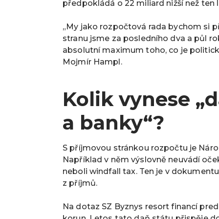
předpokládá o 22 miliard nižší než ten l
„My jako rozpočtová rada bychom si pře
stranu jsme za posledního dva a půl ro
absolutní maximum toho, co je politicky
Mojmír Hampl.
Kolik vynese „
a banky“?
S příjmovou stránkou rozpočtu je Nár
Například v něm výslovně neuvádí oč
neboli windfall tax. Ten je v dokumen
z příjmů.
Na dotaz SZ Byznys resort financí predi
korun. Letos tato daň státu přispěje d