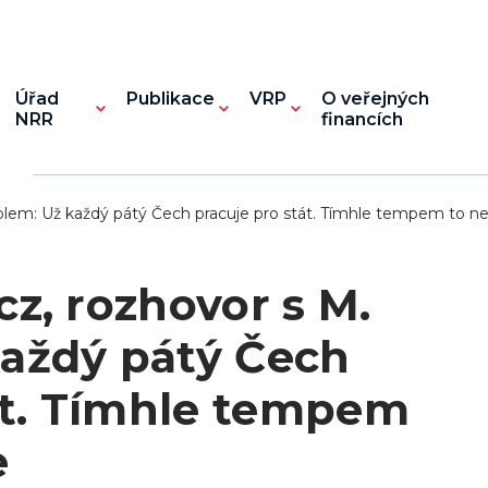
Úřad
Publikace
VRP
O veřejných
NRR
financích
lem: Už každý pátý Čech pracuje pro stát. Tímhle tempem to 
z, rozhovor s M.
aždý pátý Čech
át. Tímhle tempem
e