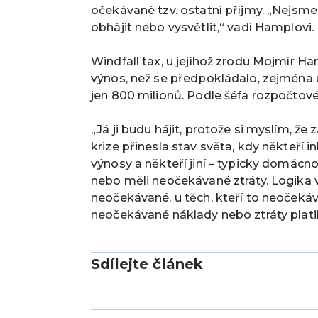
očekávané tzv. ostatní příjmy. „Nejsme si
obhájit nebo vysvětlit,“ vadí Hamplovi.
Windfall tax, u jejíhož zrodu Mojmír Ham
výnos, než se předpokládalo, zejména 
jen 800 milionů. Podle šéfa rozpočtové 
„Já ji budu hájit, protože si myslím, 
krize přinesla stav světa, kdy někteří
výnosy a někteří jiní – typicky domácno
nebo měli neočekávané ztráty. Logika w
neočekávané, u těch, kteří to neočekáva
neočekávané náklady nebo ztráty platil
Sdílejte článek