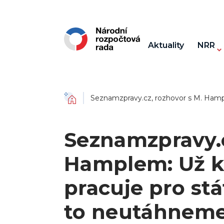
Aktuality
NRR
Domů
Seznamzpravy.cz, rozhovor s M. Hamp
Seznamzpravy.c
Hamplem: Už k
pracuje pro st
to neutáhnem