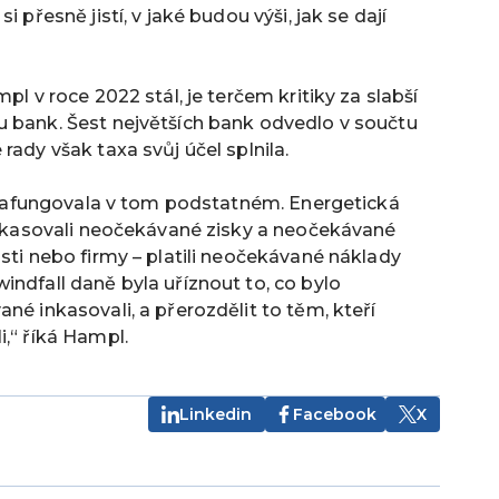
 přesně jistí, v jaké budou výši, jak se dají
pl v roce 2022 stál, je terčem kritiky za slabší
u bank. Šest největších bank odvedlo v součtu
rady však taxa svůj účel splnila.
že zafungovala v tom podstatném. Energetická
 inkasovali neočekávané zisky a neočekávané
sti nebo firmy – platili neočekávané náklady
indfall daně byla uříznout to, co bylo
né inkasovali, a přerozdělit to těm, kteří
i,“ říká Hampl.
Linkedin
Facebook
X