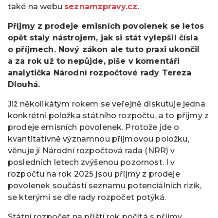
také na webu
seznamzpravy.cz
.
Příjmy z prodeje emisních povolenek se letos
opět staly nástrojem, jak si stát vylepšil čísla
o příjmech. Nový zákon ale tuto praxi ukončil
a za rok už to nepůjde, píše v komentáři
analytička Národní rozpočtové rady Tereza
Dlouhá.
Již několikátým rokem se veřejně diskutuje jedna
konkrétní položka státního rozpočtu, a to příjmy z
prodeje emisních povolenek. Protože jde o
kvantitativně významnou příjmovou položku,
věnuje jí Národní rozpočtová rada (NRR) v
posledních letech zvýšenou pozornost. I v
rozpočtu na rok 2025 jsou příjmy z prodeje
povolenek součástí seznamu potenciálních rizik,
se kterými se dle rady rozpočet potýká.
Státní rozpočet na příští rok počítá s příjmy