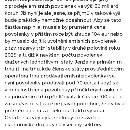
z prodeje emisních povolenek ve výši 30 miliard
korun. Již nyní je ale jasné, že příjmů v takové výši
bude prakticky nemožné dosáhnout. Aby se tato
částka naplnila, musela by průměrná cena
povolenky v příštím roce být zhruba 104 eur nebo
by muselo dojít k uvolnění emisních povolenek
z tzv. rezervy tržní stability v druhé polovině roku
2025, a tudíž k navýšení počtu povolenek
dražených jednotlivými státy. Jenže na primárním
trhu (tj. na trhu, kde členské státy prostřednictvím
operátora trhu prodávají emisní povolenky) se
nyní povolenky prodávají pod 70 eur, a i když se
v minulosti cena povolenky při některých aukcích
na primárním trhu přibližovala k částce 100 eur, je
za současné situace nepravděpodobné, že by byla
průměrná cena za „celorok“ takto vysoká.
Ostatně kdyby byla, mělo by to závažné
ekonomické dopady na všechny sektory