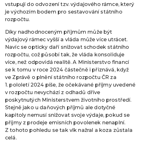
vstupují do odvození tzv. výdajového rámce, který
je výchozím bodem pro sestavování státního
rozpočtu.
Díky nadhodnoceným příjmům může být
výdajový rámec vyšší a vláda může více utrácet.
Navíc se opticky daří snižovat schodek státního
rozpočtu, což působí tak, že vláda konsoliduje
více, než odpovídá realitě. A Ministerstvo financí
se k tomu v roce 2024 částečně i přiznává, když
ve Zprávě o plnění státního rozpočtu ČR za
1. pololetí 2024 píše, že očekávané příjmy uvedené
v rozpočtu nevychází z odhadů dříve
poskytnutých Ministerstvem životního prostředí.
Stejně jako u daňových příjmů ale dotyčné
kapitoly nemusí snižovat svoje výdaje, pokud se
příjmy z prodeje emisních povolenek nenaplní.
Z tohoto pohledu se tak vlk nažral a koza zůstala
celá.