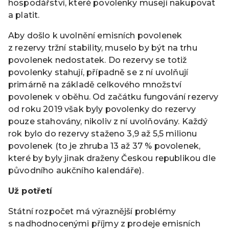
hospodářství, které povolenky musejí nakupovat
a platit.
Aby došlo k uvolnění emisních povolenek
z rezervy tržní stability, muselo by být na trhu
povolenek nedostatek. Do rezervy se totiž
povolenky stahují, případně se z ní uvolňují
primárně na základě celkového množství
povolenek v oběhu. Od začátku fungování rezervy
od roku 2019 však byly povolenky do rezervy
pouze stahovány, nikoliv z ní uvolňovány. Každý
rok bylo do rezervy staženo 3,9 až 5,5 milionu
povolenek (to je zhruba 13 až 37 % povolenek,
které by byly jinak draženy Českou republikou dle
původního aukčního kalendáře).
Už potřetí
Státní rozpočet má výraznější problémy
s nadhodnocenými příjmy z prodeje emisních