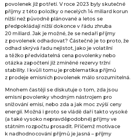
povolenek již potřetí. V roce 2023 byly skutečné
příjmy z této položky o necelých 14 miliard korun
nižší než původně plánované a letos se
předpokládají nižší dokonce v řádu zhruba
20 miliard. Jak je možné, že se nedaří příjmy
z povolenek odhadovat? Částečně je to proto, že
odhad skrývá řadu nejistot, jako je volatilní
a těžko předvídatelná cena povolenky nebo
otázka započtení již zmíněné rezervy tržní
stability. I kvůli tomu je problematika příjmů
z prodeje emisních povolenek málo srozumitelná.
Mnohem častěji se diskutuje o tom, zda jsou
emisní povolenky vhodným nástrojem pro
snižování emisí, nebo zda a jak moc zvýší ceny
energií. Možná i proto se vládě daří takto vysoké
(a také vysoko nepravděpodobné) příjmy ve
státním rozpočtu prosadit. Přičemž motivace
k nadhodnocování příjmů je jasná – příjmy