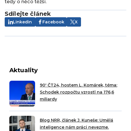
tedy o něco těžší.
Sdílejte článek
Linkedin
Facebook
X
Aktuality
90′ ČT24, hostem L. Komárek, téma:
Schodek rozpočtu vzrostl na 176,6
miliardy
Blog NRR, článek J. Kuneše: Umělá
inteligence nám práci nevezme.