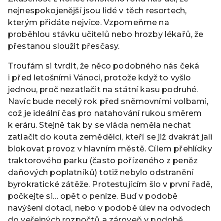
nejnespokojenější jsou lidé v těch resortech,
kterým přidáte nejvíce. Vzpomeňme na
proběhlou stávku učitelů nebo hrozby lékařů, že
přestanou sloužit přesčasy.
Troufám si tvrdit, že něco podobného nás čeká
i před letošními Vánoci, protože když to vyšlo
jednou, proč nezatlačit na státní kasu podruhé.
Navíc bude necelý rok před sněmovními volbami,
což je ideální čas pro natahování rukou směrem
k eráru. Stejně tak by se vláda neměla nechat
zatlačit do kouta zemědělci, kteří se již dvakrát jali
blokovat provoz v hlavním městě. Cílem přehlídky
traktorového parku (často pořízeného z peněz
daňových poplatníků) totiž nebylo odstranění
byrokratické zátěže. Protestujícím šlo v první řadě,
počkejte si… opět o peníze. Buď v podobě
navýšení dotací, nebo v podobě úlev na odvodech
do veřejných rozpočtů a zároveň v podobě