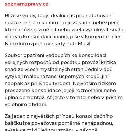
seznamzpravy.cz
.
Blíží se volby, tedy ideální čas pro natahování
rukou směrem k eráru. To je zásadní nebezpečí,
které může rozmělnit nebo zcela vynulovat snahu
vlády o konsolidaci financí, píše v komentáři člen
Národní rozpočtové rady Petr Musil.
Soubor opatření vedoucích ke konsolidaci
veřejných rozpočtů od počátku provází kritika
snad ze všech myslitelných stran. Jedni vládě
vytýkají malou razanci úsporných kroků, jiní
naopak až přílišnou tvrdost. Největším rizikem
prosazené konsolidace je její rozmělnění nebo
úplná demontáž. Ať ještě v tomto, nebo v příštím
volebním období.
Za jeden z největších přínosů konsolidačního
balíčku lze považovat poměrně nenápadnou,
avšak velmi důležitou změnu v zákoně