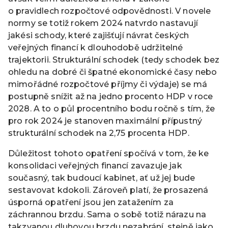
o pravidlech rozpočtové odpovědnosti. V novele
normy se totiž rokem 2024 natvrdo nastavují
jakési schody, které zajišťují návrat českých
veřejných financí k dlouhodobě udržitelné
trajektorii. Strukturální schodek (tedy schodek bez
ohledu na dobré či špatné ekonomické časy nebo
mimořádné rozpočtové příjmy či výdaje) se má
postupně snížit až na jedno procento HDP v roce
2028. A to o půl procentního bodu ročně s tím, že
pro rok 2024 je stanoven maximální přípustný
strukturální schodek na 2,75 procenta HDP.
Důležitost tohoto opatření spočívá v tom, že ke
konsolidaci veřejných financí zavazuje jak
současný, tak budoucí kabinet, ať už jej bude
sestavovat kdokoli. Zároveň platí, že prosazená
úsporná opatření jsou jen zatažením za
záchrannou brzdu. Sama o sobě totiž nárazu na
takzvanou dluhovou brzdu nezabrání, stejně jako