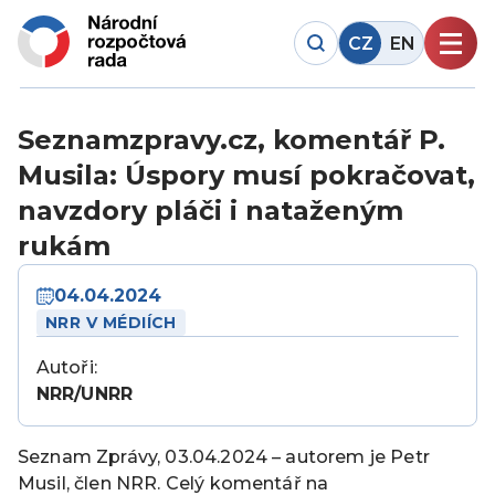
CZ
EN
Seznamzpravy.cz, komentář P.
Musila: Úspory musí pokračovat,
navzdory pláči i nataženým
rukám
04.04.2024
NRR V MÉDIÍCH
Autoři:
NRR/UNRR
Seznam Zprávy, 03.04.2024 – autorem je Petr
Musil, člen NRR. Celý komentář na