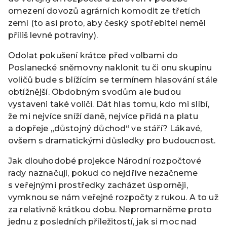
omezení dovozů agrárních komodit ze třetích
zemí (to asi proto, aby český spotřebitel neměl
příliš levné potraviny).
Odolat pokušení krátce před volbami do
Poslanecké sněmovny naklonit tu či onu skupinu
voličů bude s blížícím se termínem hlasování stále
obtížnější. Obdobným svodům ale budou
vystaveni také voliči. Dát hlas tomu, kdo mi slíbí,
že mi nejvíce sníží daně, nejvíce přidá na platu
a dopřeje „důstojný důchod“ ve stáří? Lákavé,
ovšem s dramatickými důsledky pro budoucnost.
Jak dlouhodobé projekce Národní rozpočtové
rady naznačují, pokud co nejdříve nezačneme
s veřejnými prostředky zacházet úsporněji,
vymknou se nám veřejné rozpočty z rukou. A to už
za relativně krátkou dobu. Nepromarněme proto
jednu z posledních příležitostí, jak si moc nad