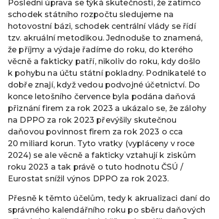
Poslední úprava se týká skutečnosti, že zatímco
schodek státního rozpočtu sledujeme na
hotovostní bázi, schodek centrální vlády se řídí
tzv. akruální metodikou. Jednoduše to znamená,
že příjmy a výdaje řadíme do roku, do kterého
věcně a fakticky patří, nikoliv do roku, kdy došlo
k pohybu na účtu státní pokladny. Podnikatelé to
dobře znají, když vedou podvojné účetnictví. Do
konce letošního července byla podána daňová
přiznání firem za rok 2023 a ukázalo se, že zálohy
na DPPO za rok 2023 převýšily skutečnou
daňovou povinnost firem za rok 2023 o cca
20 miliard korun. Tyto vratky (vypláceny v roce
2024) se ale věcně a fakticky vztahují k ziskům
roku 2023 a tak právě o tuto hodnotu ČSÚ /
Eurostat snížil výnos DPPO za rok 2023.
Přesně k těmto účelům, tedy k akrualizaci daní do
správného kalendářního roku po sběru daňových