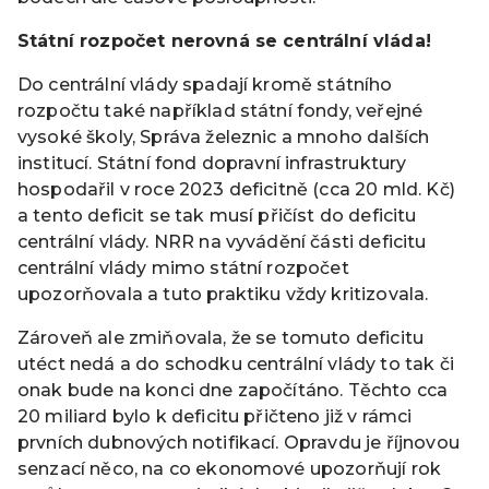
Státní rozpočet nerovná se centrální vláda!
Do centrální vlády spadají kromě státního
rozpočtu také například státní fondy, veřejné
vysoké školy, Správa železnic a mnoho dalších
institucí. Státní fond dopravní infrastruktury
hospodařil v roce 2023 deficitně (cca 20 mld. Kč)
a tento deficit se tak musí přičíst do deficitu
centrální vlády. NRR na vyvádění části deficitu
centrální vlády mimo státní rozpočet
upozorňovala a tuto praktiku vždy kritizovala.
Zároveň ale zmiňovala, že se tomuto deficitu
utéct nedá a do schodku centrální vlády to tak či
onak bude na konci dne započítáno. Těchto cca
20 miliard bylo k deficitu přičteno již v rámci
prvních dubnových notifikací. Opravdu je říjnovou
senzací něco, na co ekonomové upozorňují rok