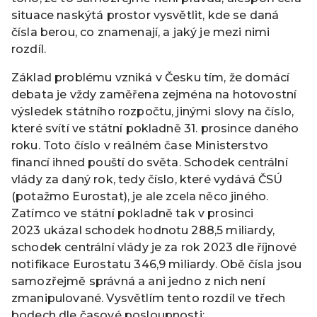
situace naskýtá prostor vysvětlit, kde se daná
čísla berou, co znamenají, a jaký je mezi nimi
rozdíl.
Základ problému vzniká v Česku tím, že domácí
debata je vždy zaměřena zejména na hotovostní
výsledek státního rozpočtu, jinými slovy na číslo,
které svítí ve státní pokladně 31. prosince daného
roku. Toto číslo v reálném čase Ministerstvo
financí ihned pouští do světa. Schodek centrální
vlády za daný rok, tedy číslo, které vydává ČSÚ
(potažmo Eurostat), je ale zcela něco jiného.
Zatímco ve státní pokladně tak v prosinci
2023 ukázal schodek hodnotu 288,5 miliardy,
schodek centrální vlády je za rok 2023 dle říjnové
notifikace Eurostatu 346,9 miliardy. Obě čísla jsou
samozřejmě správná a ani jedno z nich není
zmanipulované. Vysvětlím tento rozdíl ve třech
bodech dle časové posloupnosti: