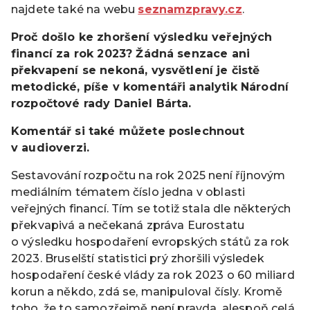
najdete také na webu
seznamzpravy.cz
.
Proč došlo ke zhoršení výsledku veřejných
financí za rok 2023? Žádná senzace ani
překvapení se nekoná, vysvětlení je čistě
metodické, píše v komentáři analytik Národní
rozpočtové rady Daniel Bárta.
Komentář si také můžete poslechnout
v audioverzi.
Sestavování rozpočtu na rok 2025 není říjnovým
mediálním tématem číslo jedna v oblasti
veřejných financí. Tím se totiž stala dle některých
překvapivá a nečekaná zpráva Eurostatu
o výsledku hospodaření evropských států za rok
2023. Bruselští statistici prý zhoršili výsledek
hospodaření české vlády za rok 2023 o 60 miliard
korun a někdo, zdá se, manipuloval čísly. Kromě
toho, že to samozřejmě není pravda, alespoň celá