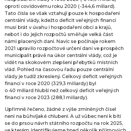
oproti covidovému roku 2020 (-344,6 miliard).
Tato čísla se však vztahují pouze k hospodaření
centrální vlády, kdežto deficit veřejných financí
musí brát v úvahu i hospodaření obcí a krajů,
neboť i do jejich rozpočtů směřuje velká část
námi placených daní. Navíc se počínaje rokem
2021 upravilo rozpočtové určení daní ve prospěch
municipalit právě na úkor centrální vlády, což je
vidět na skokovém zlepšení přebytků místních
vlád. Pohled na časovou řadu pouze centrální
vlády je tudíž zkreslený. Celkový deficit veřejných
financí v roce 2020 (329,3 miliardy) byl
o 40 miliard hlubší než celkový deficit veřejných
financí v roce 2023 (288,1 miliardy).
Upřímně řečeno, žádné z výše zmíněných čísel
není na bůhvíjaké chlubení. A už vůbec není k bití
se do prsou návrh státního rozpočtu na rok 2025,
ve kterém identifikujeme hned několik příjmových