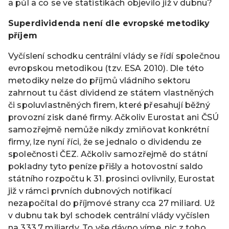
a půl a co se ve statistikách objevilo již v dubnu?
Superdividenda není dle evropské metodiky
příjem
Vyčíslení schodku centrální vlády se řídí společnou
evropskou metodikou (tzv. ESA 2010). Dle této
metodiky nelze do příjmů vládního sektoru
zahrnout tu část dividend ze státem vlastněných
či spoluvlastněných firem, které přesahují běžný
provozní zisk dané firmy. Ačkoliv Eurostat ani ČSÚ
samozřejmě nemůže nikdy zmiňovat konkrétní
firmy, lze nyní říci, že se jednalo o dividendu ze
společnosti ČEZ. Ačkoliv samozřejmě do státní
pokladny tyto peníze přišly a hotovostní saldo
státního rozpočtu k 31. prosinci ovlivnily, Eurostat
již v rámci prvních dubnových notifikací
nezapočítal do příjmové strany cca 27 miliard. Už
v dubnu tak byl schodek centrální vlády vyčíslen
na 333,7 miliardy. To vše dávno víme, nic z toho