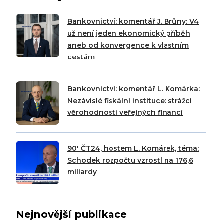
Bankovnictví: komentář J. Brůny: V4
už není jeden ekonomický příběh
aneb od konvergence k vlastním
cestám
Bankovnictví: komentář L. Komárka:
Nezávislé fiskální instituce: strážci
věrohodnosti veřejných financí
90′ ČT24, hostem L. Komárek, téma:
Schodek rozpočtu vzrostl na 176,6
miliardy
Nejnovější publikace