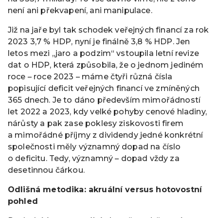
není ani překvapení, ani manipulace.
Již na jaře byl tak schodek veřejných financí za rok
2023 3,7 % HDP, nyní je finálně 3,8 % HDP. Jen
letos mezi „jaro a podzim“ vstoupila letní revize
dat o HDP, která způsobila, že o jednom jediném
roce – roce 2023 – máme čtyři různá čísla
popisující deficit veřejných financí ve zmíněných
365 dnech. Je to dáno především mimořádností
let 2022 a 2023, kdy velké pohyby cenové hladiny,
nárůsty a pak zase poklesy ziskovosti firem
a mimořádné příjmy z dividendy jedné konkrétní
společnosti měly významný dopad na číslo
o deficitu. Tedy, významný – dopad vždy za
desetinnou čárkou.
Odlišná metodika: akruální versus hotovostní
pohled