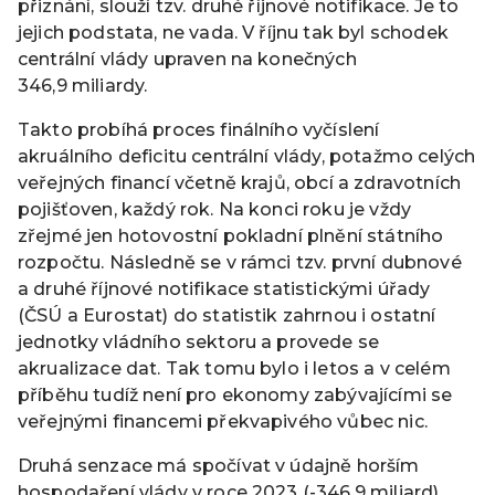
přiznání, slouží tzv. druhé říjnové notifikace. Je to
jejich podstata, ne vada. V říjnu tak byl schodek
centrální vlády upraven na konečných
346,9 miliardy.
Takto probíhá proces finálního vyčíslení
akruálního deficitu centrální vlády, potažmo celých
veřejných financí včetně krajů, obcí a zdravotních
pojišťoven, každý rok. Na konci roku je vždy
zřejmé jen hotovostní pokladní plnění státního
rozpočtu. Následně se v rámci tzv. první dubnové
a druhé říjnové notifikace statistickými úřady
(ČSÚ a Eurostat) do statistik zahrnou i ostatní
jednotky vládního sektoru a provede se
akrualizace dat. Tak tomu bylo i letos a v celém
příběhu tudíž není pro ekonomy zabývajícími se
veřejnými financemi překvapivého vůbec nic.
Druhá senzace má spočívat v údajně horším
hospodaření vlády v roce 2023 (-346,9 miliard)