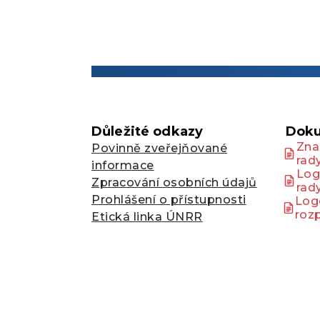
Důležité odkazy
Doku
Zna
Povinně zveřejňované
rad
informace
Log
Zpracování osobních údajů
rad
Prohlášení o přístupnosti
Log
roz
Etická linka ÚNRR