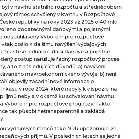
 byl v návrhu státního rozpočtu a střednědobém
dajový rámec schválený v květnu v Rozpočtové
í České republiky na roky 2023 až 2025 o 40 mld.
tvořeno dodatečnými daňovými a pojistnými
dně odsouhlaseny Výborem pro rozpočtové
 však došlo k dalšímu navýšení výdajových
 zčásti se jednalo o další daňové a pojistné
edený postup narušuje řádný rozpočtový proces,
y, a to z následujících důvodů: a) navýšení
ekávaného makroekonomického vývoje, b) není
ří objevily zásadní nové informace o
kasu v roce 2024, které nebyly k dispozici na
 příjmů nebyla v okamžiku schvalování návrhu
na Výborem pro rozpočtové prognózy. Takto
ce tak působí netransparentně a zakládá
y.
nou výdajových rámců také NRR upozorňuje, že
edaňových příjmů. V posledních letech se jedná