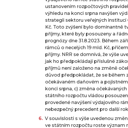
ustanovením rozpočtových pravidel
výhledu na konci srpna navýšen vý
strategii sektoru veřejných instituc
Kč. Toto zvýšení bylo dominantně 
příjmy, které byly posouzeny a řá
prognózy dne 31.8.2023. Během září
rámců o necelých 19 mld. Kč, přičemž
příjmy. NRR se domnívá, že výše uv
jak ho předpokládají příslušné zákon
příjmů není založeno na změně oč
důvod předpokládat, že se během zá
očekávaném daňovém a pojistném in
konci srpna, c) změna očekávaných
státního rozpočtu vládou posouze
provedené navýšení výdajového rám
nebezpečný precedent pro další rok
V souvislosti s výše uvedenou změ
ve státním rozpočtu roste význam n