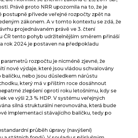
ti. Právě proto NRR upozornila na to, že je
eré postupně přivede veřejné rozpočty zpět na
uvedeným zákonem. A v tomto kontextu se zdá, že
ávrhu projednávaném právě ve 3. čtení
 ČR tento pohyb udržitelnějším směrem přináší
na rok 2024 je postaven na předpokladu
ch parametrů rozpočtu je nicméně zjevné, že
ltí nové výdaje, které jsou vládou schvalovány
 balíčku, nebo jsou důsledkem nárůstu
 schodku, který má v příštím roce dosáhnout
nepatrné zlepšení oproti roku letošnímu, kdy se
ek ve výši 2,3 % HDP. V systému veřejných
vána silná strukturální nerovnováha, která bude
vé implementaci stávajícího balíčku, tedy po
standardní průběh úpravy (navýšení)
 a státních fondů. V souladu s příslušným