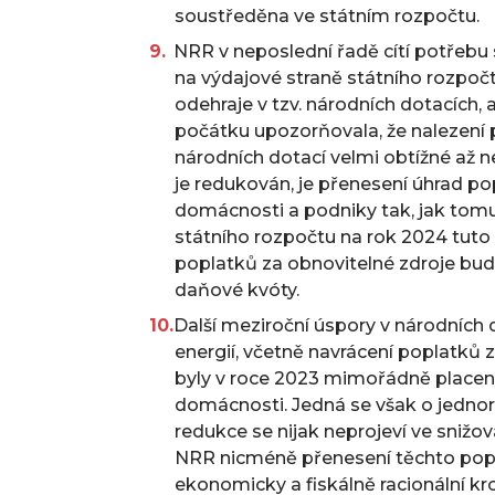
soustředěna ve státním rozpočtu.
NRR v neposlední řadě cítí potřeb
na výdajové straně státního rozpočtu
odehraje v tzv. národních dotacích, 
počátku upozorňovala, že nalezení 
národních dotací velmi obtížné až n
je redukován, je přenesení úhrad po
domácnosti a podniky tak, jak tom
státního rozpočtu na rok 2024 tuto 
poplatků za obnovitelné zdroje bud
daňové kvóty.
Další meziroční úspory v národních 
energií, včetně navrácení poplatků z
byly v roce 2023 mimořádně placeny
domácnosti. Jedná se však o jednor
redukce se nijak neprojeví ve snižov
NRR nicméně přenesení těchto popl
ekonomicky a fiskálně racionální kr