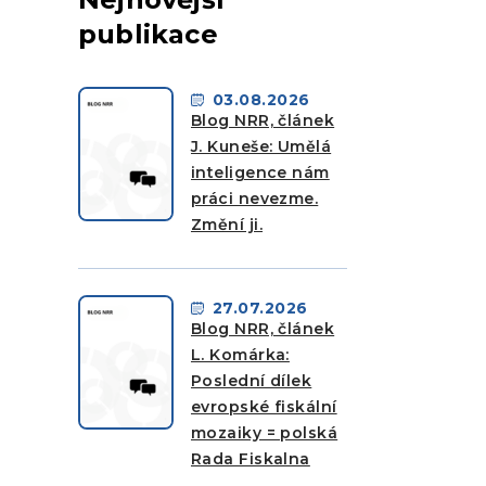
publikace
03.08.2026
Blog NRR, článek
J. Kuneše: Umělá
inteligence nám
práci nevezme.
Změní ji.
27.07.2026
Blog NRR, článek
L. Komárka:
Poslední dílek
evropské fiskální
mozaiky = polská
Rada Fiskalna