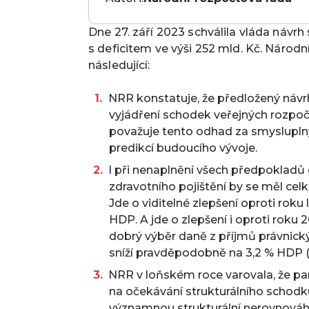
Dne 27. září 2023 schválila vláda návrh
s deficitem ve výši 252 mld. Kč. Národ
následující:
NRR konstatuje, že předložený návrh
vyjádření schodek veřejných rozpoč
považuje tento odhad za smysluplný
predikcí budoucího vývoje.
I při nenaplnění všech předpokladů
zdravotního pojištění by se měl ce
Jde o viditelné zlepšení oproti roku
HDP. A jde o zlepšení i oproti roku 
dobrý výběr daně z příjmů právnick
sníží pravděpodobně na 3,2 % HDP 
NRR v loňském roce varovala, že pa
na očekávání strukturálního schodk
významnou strukturální nerovnováhu,