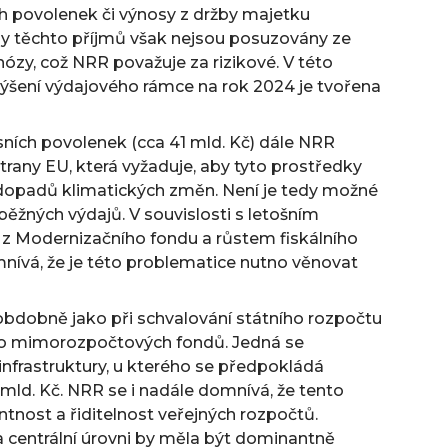
h povolenek či výnosy z držby majetku
ady těchto příjmů však nejsou posuzovány ze
ózy, což NRR považuje za rizikové. V této
 zvýšení výdajového rámce na rok 2024 je tvořena
isních povolenek (cca 41 mld. Kč) dále NRR
trany EU, která vyžaduje, aby tyto prostředky
 dopadů klimatických změn. Není je tedy možné
běžných výdajů. V souvislosti s letošním
 Modernizačního fondu a růstem fiskálního
ívá, že je této problematice nutno věnovat
bdobně jako při schvalování státního rozpočtu
 do mimorozpočtových fondů. Jedná se
infrastruktury, u kterého se předpokládá
mld. Kč. NRR se i nadále domnívá, že tento
tnost a řiditelnost veřejných rozpočtů.
 centrální úrovni by měla být dominantně