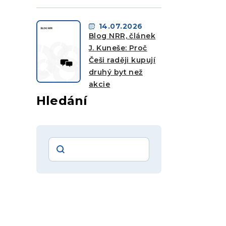
14.07.2026
Blog NRR, článek
J. Kuneše: Proč
Češi raději kupují
druhý byt než
akcie
Hledání
Vyhledávání