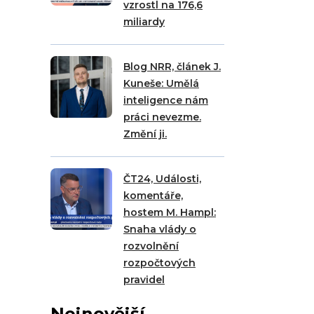
vzrostl na 176,6
miliardy
Blog NRR, článek J.
Kuneše: Umělá
inteligence nám
práci nevezme.
Změní ji.
ČT24, Události,
komentáře,
hostem M. Hampl:
Snaha vlády o
rozvolnění
rozpočtových
pravidel
Nejnovější