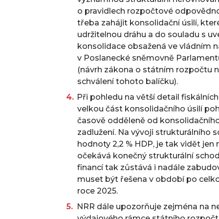
o pravidlech rozpočtové odpovědnos
třeba zahájit konsolidační úsilí, kt
udržitelnou dráhu a do souladu s 
konsolidace obsažená ve vládním n
v Poslanecké sněmovně Parlamentu
(návrh zákona o státním rozpočtu 
schválení tohoto balíčku).
Při pohledu na větší detail fiskální
velkou část konsolidačního úsilí poh
časově odděleně od konsolidačního
zadlužení. Na vývoji strukturálního
hodnoty 2,2 % HDP, je tak vidět jen 
očekává konečný strukturální schod
financí tak zůstává i nadále zabudo
muset být řešena v období po celko
roce 2025.
NRR dále upozorňuje zejména na ne
výdajového rámce státního rozpočtu