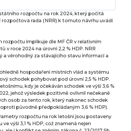
 státního rozpočtu na rok 2024, který počítá
ní rozpočtová rada (NRR) k tomuto návrhu uvádí
 rozpočtu implikuje dle MF ČR v relativním
tů v roce 2024 na úrovni 2,2 % HDP. NRR
 a věrohodný za stávajícího stavu informací a
 ohledně hospodaření místních vlád a systému
lkový schodek pohybovat pod úrovní 2,5 % HDP.
 letošnímu, kdy je očekáván schodek ve výši 3,6 %
2022, jehož výsledek pozitivně ovlivnil nečekaně
ých osob za tento rok, který nakonec schodek
(oproti původně předpokládaným 3,6 % HDP).
rametry rozpočtu na rok letošní jsou postaveny
u ve výši 3,1 % HDP, což znamená nejen
 ale i konflikt se zněním zákona č. 23/2017 Sb.,