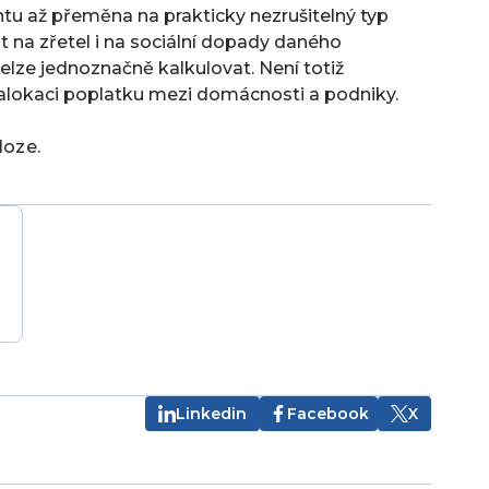
ntu až přeměna na prakticky nezrušitelný typ
t na zřetel i na sociální dopady daného
 nelze jednoznačně kalkulovat. Není totiž
 alokaci poplatku mezi domácnosti a podniky.
loze.
Linkedin
Facebook
X