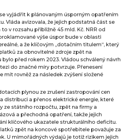
u se vyjádřit k plánovaným úsporným opatřením
. Vláda avizovala, že jejich podstatná část se
a to v rozsahu přibližně 45 mld. Kč. NRR od
proklamované výše úspor bude v oblasti
ereálné, a že klíčovým „dotačním titulem“, který
platků za obnovitelné zdroje zpět na
u bylo před rokem 2023. Vládou schválený návrh
tezi do značné míry potvrzuje. Přenesení
e mít rovněž za následek zvýšení složené
dotacích plynou ze zrušení zastropování cen
a distribuci a přenos elektrické energie, které
 ze státního rozpočtu, zpět na firmy a
ázová a přechodná opatření, takže jejich
ání klíčového ukazatele strukturálního deficitu.
atků zpět na koncové spotřebitele považuje za
ok. U mimořádných výdajů je totiž rizikem jejich