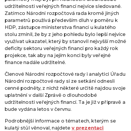
udržitelnosti veřejných financí nejvíce sledované.
Zatímco Národní rozpočtová rada kromě jiných
parametrů používá především dluh v poměru k
HDP, zástupce ministerstva financí u kulatého
stolu zmínil, že by z jeho pohledu bylo lepší nejvíce
využívat ukazatel, který by stanovil nejvyšší možné
deficity sektoru veřejných financí pro každý rok
projekce, tak aby na jejím konci byly veřejné
finance nadále udržitelné.
Členové Národní rozpočtové rady i analytici Úřadu
Národní rozpočtové rady si ze setkání odnesli
cenné podněty, z nichž některé určitě najdou svoje
uplatnění v další Zprávě o dlouhodobé
udržitelnosti veřejných financí. Ta je již v přípravě a
bude vydána letos v červnu.
Podrobnější informace o tématech, kterým se
kulatý stůl věnoval, najdete
v prezentaci