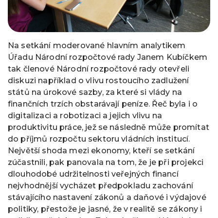
Na setkání moderované hlavním analytikem
Úřadu Národní rozpočtové rady Janem Kubíčkem
tak členové Národní rozpočtové rady otevřeli
diskuzi například o vlivu rostoucího zadlužení
států na úrokové sazby, za které si vlády na
finančních trzích obstarávají peníze. Řeč byla i o
digitalizaci a robotizaci a jejich vlivu na
produktivitu práce, jež se následně může promítat
do příjmů rozpočtu sektoru vládních institucí.
Největší shoda mezi ekonomy, kteří se setkání
zúčastnili, pak panovala na tom, že je při projekci
dlouhodobé udržitelnosti veřejných financí
nejvhodnější vycházet předpokladu zachování
stávajícího nastavení zákonů a daňové i výdajové
politiky, přestože je jasné, že v realitě se zákony i