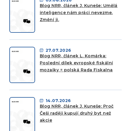
Blog NRR, článek J. Kuneše: Umělá
inteligence nám práci nevezme.
Změní ji.
27.07.2026
Blog NRR, článek L. Komárka:
Poslední dílek evropské fiskální
mozaiky = polská Rada Fiskalna
14.07.2026
Blog NRR, článek J. Kuneše: Proč
Češi raději kupují druhý byt než
akcie