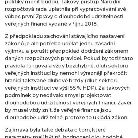
politiky měnit budou. Takový přístup Národní
rozpočtová rada uplatnila při vypracovávání své
vůbec první Zprávy o dlouhodobé udržitelnosti
veřejných financí vydané v říjnu 2018.
Z předpokladu zachování stávajícího nastavení
zákonů je ale potřeba udělat jednu zásadní
výjimku a porušit předpoklad dodržení zákonem
daných rozpočtových pravidel. Pokud by totiž tato
pravidla fungovala vždy bezchybně, dluh sektoru
veřejných institucí by nemohl výrazněji překročit
hranici takzvané dluhové brzdy (dluh sektoru
veřejných institucí ve výši 55 % HDP). Za takových
podmínek by nedávalo smysl projektovat
dlouhodobou udržitelnost veřejných financí. Závěr
by musel vždy znít, že veřejné finance jsou
dlouhodobě udržitelné, protože to ukládá zákon.
Zajímavá byla také debata o tom, které
parametry mají být při hodnocení dlouhodobé