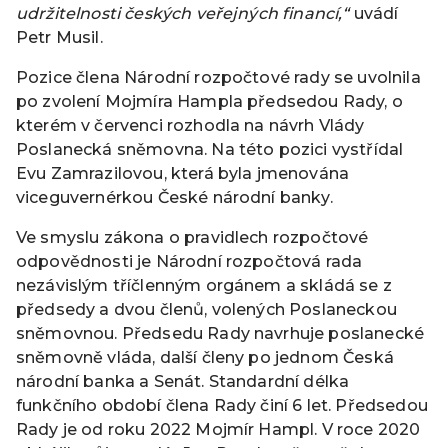
udržitelnosti českých veřejných financí,“
uvádí
Petr Musil.
Pozice člena Národní rozpočtové rady se uvolnila
po zvolení Mojmíra Hampla předsedou Rady, o
kterém v červenci rozhodla na návrh Vlády
Poslanecká sněmovna. Na této pozici vystřídal
Evu Zamrazilovou, která byla jmenována
viceguvernérkou České národní banky.
Ve smyslu zákona o pravidlech rozpočtové
odpovědnosti je Národní rozpočtová rada
nezávislým tříčlenným orgánem a skládá se z
předsedy a dvou členů, volených Poslaneckou
sněmovnou. Předsedu Rady navrhuje poslanecké
sněmovně vláda, další členy po jednom Česká
národní banka a Senát. Standardní délka
funkčního období člena Rady činí 6 let. Předsedou
Rady je od roku 2022 Mojmír Hampl. V roce 2020