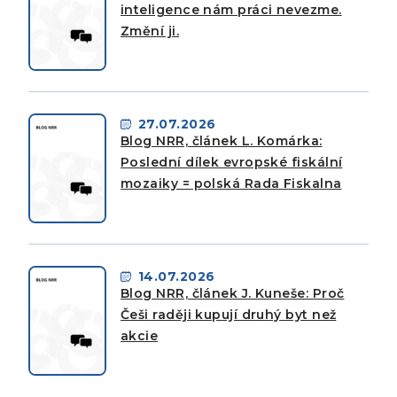
inteligence nám práci nevezme.
Změní ji.
27.07.2026
Blog NRR, článek L. Komárka:
Poslední dílek evropské fiskální
mozaiky = polská Rada Fiskalna
14.07.2026
Blog NRR, článek J. Kuneše: Proč
Češi raději kupují druhý byt než
akcie