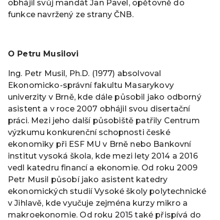
obhájil svůj mandát Jan Pavel, opětovně do
funkce navržený ze strany ČNB.
O Petru Musilovi
Ing. Petr Musil, Ph.D. (1977) absolvoval
Ekonomicko-správní fakultu Masarykovy
univerzity v Brně, kde dále působil jako odborný
asistent a v roce 2007 obhájil svou disertační
práci. Mezi jeho další působiště patřily Centrum
výzkumu konkurenční schopnosti české
ekonomiky při ESF MU v Brně nebo Bankovní
institut vysoká škola, kde mezi lety 2014 a 2016
vedl katedru financí a ekonomie. Od roku 2009
Petr Musil působí jako asistent katedry
ekonomických studií Vysoké školy polytechnické
v Jihlavě, kde vyučuje zejména kurzy mikro a
makroekonomie. Od roku 2015 také přispívá do