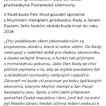
předsedkyně Poslanecké sněmovny.
V Radě bude Petr Musil působit společně
s Mojmírem Hamplem, předsedou Rady, a Janem
Pavlem. Jeho funkční období bude trvat do roku
2028.
„Chci poděkovat všem zákonodárcům za
projevenou důvěru, které si velice vážím. Do Rady
nastupuji v nelehké době pro českou ekonomiku
a české veřejné finance, a funkci tak přijímám
s mimořádnou pokorou. Jako člen Rady se chci
přičinit zejména o to, aby se zvýšilo povědomí lidí
o důležitosti rovnováhy veřejných rozpočtů.
Zároveň mi bude ctí pracovat po boku špičkových
ekonomů, kterými Mojmír Hampl a Jan Pavel
bezesporu jsou. Spolu s nimi jsem připraven
pomáhat České republice i těm, jimž leží na srdci
její fiskální zdraví, hledat účinná řešení vedoucí k