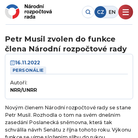
CZ
EN
Petr Musil zvolen do funkce
člena Národní rozpočtové rady
16.11.2022
PERSONÁLIE
Autoři:
NRR/UNRR
Novým členem Národní rozpočtové rady se stane
Petr Musil. Rozhodla o tom na svém dnešním
zasedání Poslanecká sněmovna, která tak
schválila návrh Senátu z října tohoto roku. Výkonu
funkce se ujme složením slibu do rukou