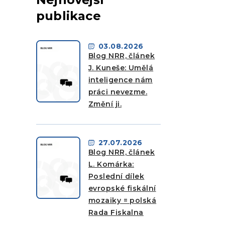
publikace
03.08.2026
Blog NRR, článek
J. Kuneše: Umělá
inteligence nám
práci nevezme.
Změní ji.
27.07.2026
Blog NRR, článek
L. Komárka:
Poslední dílek
evropské fiskální
mozaiky = polská
Rada Fiskalna