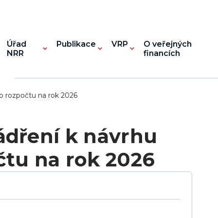
Úřad
Publikace
VRP
O veřejných
NRR
financích
ho rozpočtu na rok 2026
ádření k návrhu
čtu na rok 2026