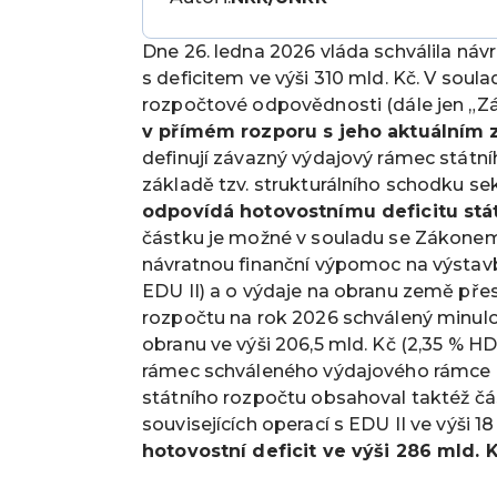
Dne 26. ledna 2026 vláda schválila náv
s deficitem ve výši 310 mld. Kč. V soula
rozpočtové odpovědnosti (dále jen „Z
v přímém rozporu s jeho aktuálním
definují závazný výdajový rámec státní
základě tzv. strukturálního schodku sek
odpovídá hotovostnímu deficitu stát
částku je možné v souladu se Zákonem 
návratnou finanční výpomoc na výstav
EDU II) a o výdaje na obranu země přes
rozpočtu na rok 2026 schválený minulou
obranu ve výši 206,5 mld. Kč (2,35 % H
rámec schváleného výdajového rámce o
státního rozpočtu obsahoval taktéž č
souvisejících operací s EDU II ve výši 1
hotovostní deficit ve výši 286 mld. K