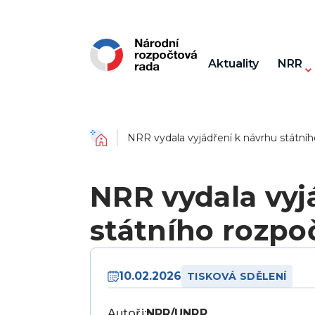
Aktuality
NRR
Domů
NRR vydala vyjádření k návrhu státní
NRR vydala vyj
státního rozpo
10.02.2026
TISKOVÁ SDĚLENÍ
Autoři:
NRR/UNRR