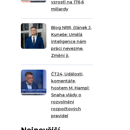
vzrostl na 176,6
miliardy
Blog NRR, článek J.
Kuneše: Umělá
inteligence nám
práci nevezme.
Změní ji.
ČT24, Události,
komentáře,
hostem M. Hampl:
Snaha vlády o
rozvolnění
rozpočtových
pravidel
Nejnovější