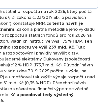
rh státního rozpočtu na rok 2026, který počítá
du s § 21 zákona č. 23/2017 Sb., o pravidlech
ákon“) konstatuje NRR, že
tento návrh je
 zněním
. Zákon a platná metodika jeho výkladu
ho rozpočtu a státních fondů pro rok 2026 na
toru vládních institucí ve výši 1,75 % HDP.
Ten
ního rozpočtu ve výši 237 mld. Kč
. Tuto
a rozpočtovými pravidly navýšit o tzv.
bu jaderné elektrárny Dukovany (společnosti
ahující 2 % HDP (175,7 mld. Kč). Původní návrh
 vládou dne 30. 9. 2025 počítal s výdaji na
DP) a umožňoval tak zvýšit výdaje rozpočtu nad
 31 mld. Kč (0,35 % HDP). Předchozí návrh
ástku na návratnou finanční výpomoc včetně
8 mld. Kč
a povoloval tedy výsledný
č.