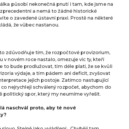
válka působí nekonečná pnutí i tam, kde jsme na
bezprecedentní a nemá to žádné historické
bavíte o zavedené ústavní praxi. Prostě na některé
ládá, že vůbec nastanou.
 to zdůvodňuje tím, že rozpočtové provizorium,
u v novém roce nastalo, omezuje víc ty, kteří
e to bude prodlužovat, tím déle platí, že se kvůli
izoria výdaje, a tím pádem ani deficit, zvyšovat
interpretace jejich postoje. Zatímco nastupující
 co nejrychleji schválený rozpočet, abychom do
istě politický spor, který my neumíme vyřešit.
ělá naschvál proto, aby té nové
ky?
 slovo. Stejně jako vyjádření: „Chybějí tam