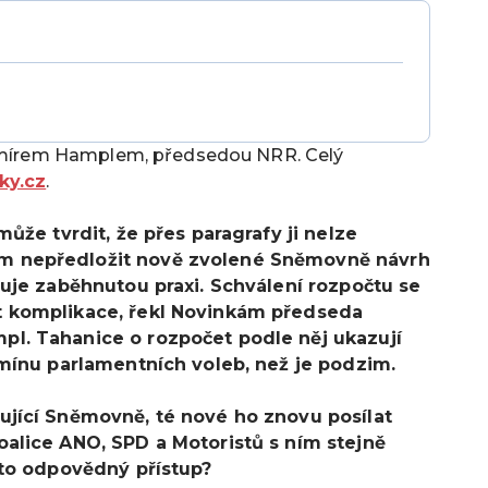
Mojmírem Hamplem, předsedou NRR. Celý
ky.cz
.
může tvrdit, že přes paragrafy ji nelze
m nepředložit nově zvolené Sněmovně návrh
šuje zaběhnutou praxi. Schválení rozpočtu se
t komplikace, řekl Novinkám předseda
pl. Tahanice o rozpočet podle něj ukazují
rmínu parlamentních voleb, než je podzim.
ující Sněmovně, té nové ho znovu posílat
oalice ANO, SPD a Motoristů s ním stejně
 to odpovědný přístup?