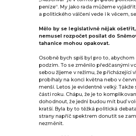
peníze“. My jako rada můžeme vyjádřit
a politického válčení vede i k věcem, 
Mělo by se legislativně nějak ošetři
nemusel rozpočet posílat do Sněmov
tahanice mohou opakovat.
Osobně bych spíš byl pro to, abychom se
podzim. To se změnilo předčasnými vol
sebou žijeme v režimu, že přicházející 
probíhaly na konci května nebo v červnu
menší. Letos je evidentně velký. Takže
části roku. Chápu, že je to komplikovan
dohodnout, že jedni budou mít buď vole
kratší. Byla by to těžká politická deba
strany napříč spektrem donutit se zamys
nezměnit.