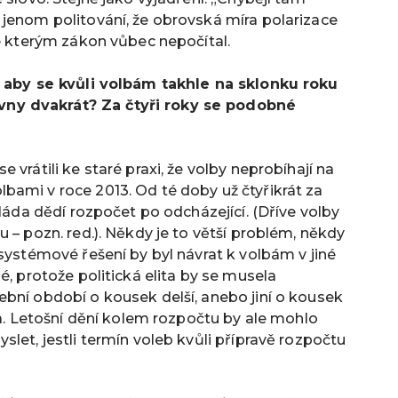
 jenom politování, že obrovská míra polarizace
se kterým zákon vůbec nepočítal.
t, aby se kvůli volbám takhle na sklonku roku
ny dvakrát? Za čtyři roky se podobné
 vrátili ke staré praxi, že volby neprobíhají na
bami v roce 2013. Od té doby už čtyřikrát za
vláda dědí rozpočet po odcházející.
(Dříve volby
 – pozn. red.).
Někdy je to větší problém, někdy
 systémové řešení by byl návrat k volbám v jiné
é, protože politická elita by se musela
bní období o kousek delší, anebo jiní o kousek
ta. Letošní dění kolem rozpočtu by ale mohlo
let, jestli termín voleb kvůli přípravě rozpočtu