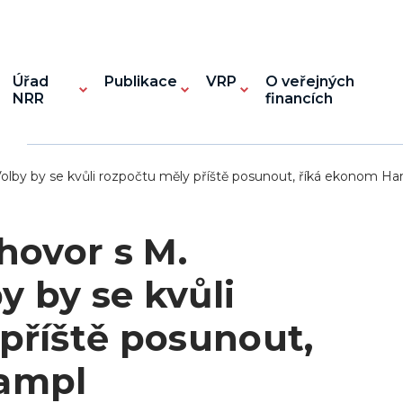
Úřad
Publikace
VRP
O veřejných
NRR
financích
olby by se kvůli rozpočtu měly příště posunout, říká ekonom H
hovor s M.
 by se kvůli
příště posunout,
ampl