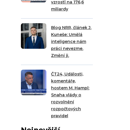
vzrostl na 176,6
miliardy
Blog NRR, článek J.
Kuneše: Umělá
inteligence nám
práci nevezme.
Změní ji.
ČT24, Události,
komentáře,
hostem M. Hampl:
Snaha vlády o
rozvolnění
rozpočtových
pravidel
Nejnovější