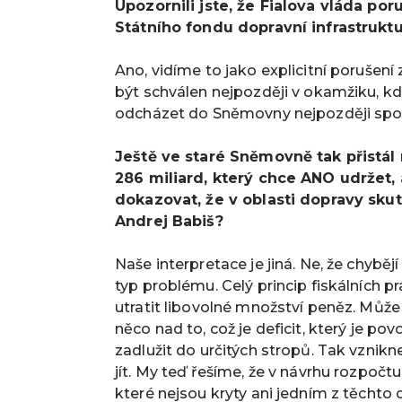
Upozornili jste, že Fialova vláda por
Státního fondu dopravní infrastruktu
Ano, vidíme to jako explicitní porušen
být schválen nejpozději v okamžiku, kdy
odcházet do Sněmovny nejpozději spol
Ještě ve staré Sněmovně tak přistál
286 miliard, který chce ANO udržet,
dokazovat, že v oblasti dopravy skute
Andrej Babiš?
Naše interpretace je jiná. Ne, že chybějí
typ problému.
Celý princip fiskálních 
utratit libovolné množství peněz. Může 
něco nad to, což je deficit, který je po
zadlužit do určitých stropů. Tak vznikn
jít.
My teď řešíme, že v návrhu rozpočt
které nejsou kryty ani jedním z těchto 