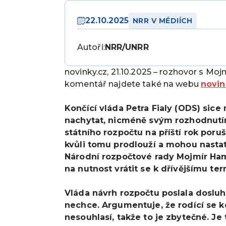
22.10.2025
NRR V MÉDIÍCH
Autoři:
NRR/UNRR
novinky.cz, 21.10.2025 – rozhovor s 
komentář najdete také na webu
novin
Končící vláda Petra Fialy (ODS) sice 
nachytat, nicméně svým rozhodnutí
státního rozpočtu na příští rok poru
kvůli tomu prodlouží a mohou nasta
Národní rozpočtové rady Mojmír Ham
na nutnost vrátit se k dřívějšímu te
Vláda návrh rozpočtu poslala dosluh
nechce. Argumentuje, že rodící se k
nesouhlasí, takže to je zbytečné. Je