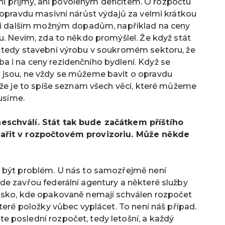
ani příjmy, ani povoleným deficitem.
O rozpočtu
 opravdu masivní nárůst výdajů za velmi krátkou
ůli dalším možným dopadům, například na ceny
u. Nevím, zda to někdo promýšlel. Že když stát
 tedy stavební výrobu v soukromém sektoru, že
 i na ceny rezidenčního bydlení. Když se
 jsou, ne vždy se můžeme bavit o opravdu
 že je to spíše seznam všech věcí, které můžeme
musíme.
eschválí. Stát tak bude začátkem příštího
dařit v rozpočtovém provizoriu. Může někde
e být problém. U nás to samozřejmě není
de zavřou federální agentury a některé služby
ělsko, kde opakovaně nemají schválen rozpočet
teré položky vůbec vyplácet. To není náš případ.
 poslední rozpočet, tedy letošní, a každý