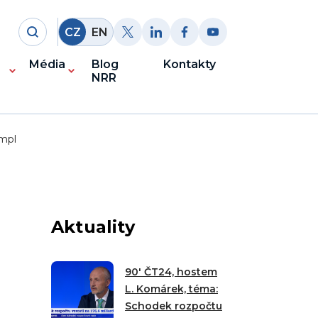
CZ
EN
Média
Blog
Kontakty
NRR
ampl
Aktuality
90′ ČT24, hostem
L. Komárek, téma:
Schodek rozpočtu