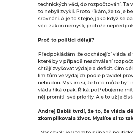
technických věcí, do rozpočtování. Ta 
to nebyli zvyklí.
Proto říkám, že to je 
srovnání. A je to stejné, jako když se 
věci zákon nemyslí, protože nepředpok
Proč to politici dělají?
Předpokládám, že odcházející vláda si
které by v případě neschválení rozpočt
chtějí zvyšovat výdaje a deficit. Čím dél
limitům ve výdajích podle pravidel prov
nebudou. M
yslím si, že toto může být 
vláda říká opak. Říká: potřebujeme mít
něj promítli své priority. Ale to už je č
Andrej Babiš tvrdí, že to, že vláda d
zkomplikovala život. Myslíte si to ta
„Naschvál“ je v tomto případě politické