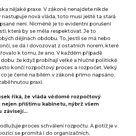
diska nějaké praxe. V zákoně nenajdete nikde
y nastupuje nová vláda, toto musí ještě ta stará
psané není. Nicméně je to evidentní porušení
ti, která by se měla respektovat.
Je to
bých dějinách obdobu. To, jestli se má nebo
nčí, se dá i dovozovat z ostatních norem, které
měřovalo k tomu, že ano. V každém případě
dobu: že když probíhají velké a hlučné politické
asto končí rozpočtový proces a rozpočet. Velký
 co je černé na bílém v zákoně přímo napsáno.
 zaběhnutou praxi.
ousek říká, že vláda vědomě rozpočtový
t nejen příštímu kabinetu, nýbrž všem
 závisejí…
odlužuje proces schválení rozpočtu. A potíž je v
ozicí se promítá i do organizačních,