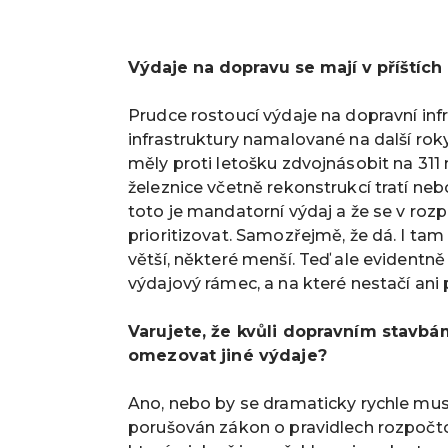
Výdaje na dopravu se mají v příštích
Prudce rostoucí výdaje na dopravní infr
infrastruktury namalované na další rok
měly proti letošku zdvojnásobit na 311 m
železnice včetně rekonstrukcí tratí ne
toto je mandatorní výdaj a že se v roz
prioritizovat. Samozřejmě, že dá. I tam 
větší, některé menší. Teď ale evident
výdajový rámec, a na které nestačí ani 
Varujete, že kvůli dopravním stavb
omezovat jiné výdaje?
Ano, nebo by se dramaticky rychle muse
porušován zákon o pravidlech rozpočto