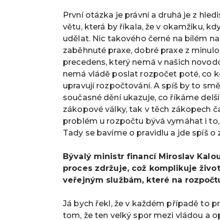
První otázka je právní a druhá je z hle
větu, která by říkala, že v okamžiku, kd
udělat. Nic takového černé na bílém na
zaběhnuté praxe, dobré praxe z minulos
precedens, který nemá v našich novodo
nemá vládě poslat rozpočet poté, co ko
upravují rozpočtování. A spíš by to s
současné dění ukazuje, co říkáme delší 
zákopové války, tak v těch zákopech č
problém u rozpočtu bývá vymáhat i to,
Tady se bavíme o pravidlu a jde spíš o
Bývalý ministr financí Miroslav Kal
proces zdržuje, což komplikuje živo
veřejným službám, které na rozpočtu
Já bych řekl, že v každém případě to pr
tom, že ten velký spor mezi vládou a op