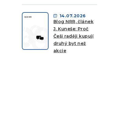
14.07.2026
Blog NRR, článek
J. Kuneše: Proč
Češi raději kupují
druhý byt než
akcie