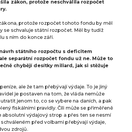
ušila zákon, protože neschválila rozpočet
ry.
í zákona, protože rozpočet tohoto fondu by měl
 se schvaluje státní rozpočet. Měl by tudíž
u s ním do konce září.
 návrh státního rozpočtu s deficitem
 ale separátní rozpočet fondu už ne. Může to
čně chybějí desítky miliard, jak si stěžuje
 peníze, ale že tam přebývají výdaje. To je jiný
pravidel je postaven na tom, že vláda nemůže
utratit jenom to, co se vybere na daních, a pak
volený fiskálními pravidly. Čili může se přiměřeně
e absolutní výdajový strop a přes ten se nesmí
u schváleném před volbami přebývají výdaje,
dvou zdrojů.