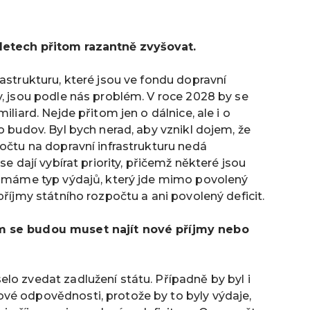
 letech přitom razantně zvyšovat.
astrukturu, které jsou ve fondu dopravní
y, jsou podle nás problém. V roce 2028 by se
iliard. Nejde přitom jen o dálnice, ale i o
bo budov.
Byl bych nerad, aby vznikl dojem, že
počtu na dopravní infrastrukturu nedá
se dají vybírat priority, přičemž některé jsou
ně máme typ výdajů, který jde mimo povolený
příjmy státního rozpočtu a ani povolený deficit.
ám se budou muset najít nové příjmy nebo
lo zvedat zadlužení státu. Případně by byl i
vé odpovědnosti, protože by to byly výdaje,