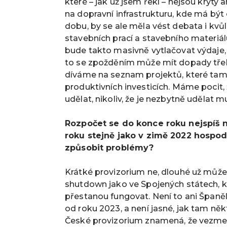
které – jak už jsem řekl – nejsou kryty 
na dopravní infrastrukturu, kde má být
dobu, by se ale měla vést debata i kv
stavebních prací a stavebního materiál
bude takto masivně vytlačovat výdaje,
to se zpožděním může mít dopady třeba
díváme na seznam projektů, které tam
produktivních investicích. Máme pocit,
udělat, nikoliv, že je nezbytně udělat 
Rozpočet se do konce roku nejspíš n
roku stejně jako v zimě 2022 hospo
způsobit problémy?
Krátké provizorium ne, dlouhé už můž
shutdown jako ve Spojených státech, k
přestanou fungovat. Není to ani Špan
od roku 2023, a není jasné, jak tam něk
České provizorium znamená, že vezmete