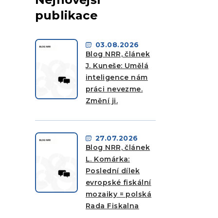
publikace
03.08.2026
Blog NRR, článek
J. Kuneše: Umělá
inteligence nám
práci nevezme.
Změní ji.
27.07.2026
Blog NRR, článek
L. Komárka:
Poslední dílek
evropské fiskální
mozaiky = polská
Rada Fiskalna