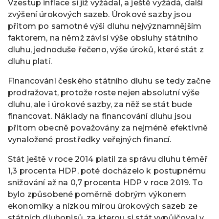
Vzestup inflace si již vyžádal, a ještě vyžádá, další
zvýšení úrokových sazeb. Úrokové sazby jsou
přitom po samotné výši dluhu nejvýznamnějším
faktorem, na němž závisí výše obsluhy státního
dluhu, jednoduše řečeno, výše úroků, které stát z
dluhu platí.
Financování českého státního dluhu se tedy začne
prodražovat, protože roste nejen absolutní výše
dluhu, ale i úrokové sazby, za něž se stát bude
financovat. Náklady na financování dluhu jsou
přitom obecně považovány za nejméně efektivně
vynaložené prostředky veřejných financí.
Stát ještě v roce 2014 platil za správu dluhu téměř
1,3 procenta HDP, poté docházelo k postupnému
snižování až na 0,7 procenta HDP v roce 2019. To
bylo způsobené poměrně dobrým výkonem
ekonomiky a nízkou mírou úrokových sazeb ze
státních dluhopisů, za kterou si stát vypůjčoval v