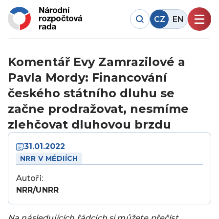
CZ
EN
Komentář Evy Zamrazilové a
Pavla Mordy: Financování
českého státního dluhu se
začne prodražovat, nesmíme
zlehčovat dluhovou brzdu
31.01.2022
NRR V MÉDIÍCH
Autoři:
NRR/UNRR
Na následujících řádcích si můžete přečíst