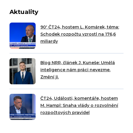
Aktuality
90′ ČT24, hostem L. Komárek, téma:
Schodek rozpočtu vzrostl na 176,6
miliardy
Blog NRR, článek J. Kuneše: Umělá
inteligence nám práci nevezme.
Změní ji.
ČT24, Události, komentáře, hostem
M. Hampl: Snaha vlády o rozvolnění
rozpočtových pravidel