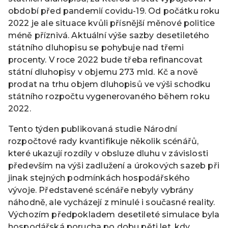
období před pandemií covidu-19. Od počátku roku
2022 je ale situace kvůli přísnější měnové politice
méně příznivá. Aktuální výše sazby desetiletého
státního dluhopisu se pohybuje nad třemi
procenty. V roce 2022 bude třeba refinancovat
státní dluhopisy v objemu 273 mld. Kč a nově
prodat na trhu objem dluhopisů ve výši schodku
státního rozpočtu vygenerovaného během roku
2022.
Tento týden publikovaná studie Národní
rozpočtové rady kvantifikuje několik scénářů,
které ukazují rozdíly v obsluze dluhu v závislosti
především na výši zadlužení a úrokových sazeb při
jinak stejných podmínkách hospodářského
vývoje. Představené scénáře nebyly vybrány
náhodně, ale vycházejí z minulé i současné reality.
Výchozím předpokladem desetileté simulace byla
hospodářská porucha po dobu pěti let, kdy