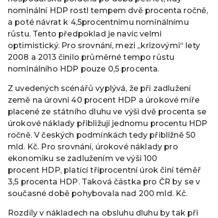
nominální HDP rostl tempem dvě procenta ročně,
a poté návrat k 4,5procentnímu nominálnímu
růstu. Tento předpoklad je navíc velmi
optimistický. Pro srovnání, mezi „krizovými“ lety
2008 a 2013 činilo průměrné tempo růstu
nominálního HDP pouze 0,5 procenta.
Z uvedených scénářů vyplývá, že při zadlužení
země na úrovni 40 procent HDP a úrokové míře
placené ze státního dluhu ve výši dvě procenta se
úrokové náklady přibližují jednomu procentu HDP
ročně. V českých podmínkách tedy přibližně 50
mld. Kč. Pro srovnání, úrokové náklady pro
ekonomiku se zadlužením ve výši 100
procent HDP, platící tříprocentní úrok činí téměř
3,5 procenta HDP. Taková částka pro ČR by se v
současné době pohybovala nad 200 mld. Kč.
Rozdíly v nákladech na obsluhu dluhu by tak při