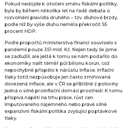
Pokud nedojde k otočení směru fiskální politiky,
byla by během několika let na řadě debata o
rozvolnění pravidla druhého – tzv. dluhové brzdy,
podle níž by výše dluhu neměla překročit 55
procent HDP.
Podle propočtů ministerstva financí souviselo s
pandemií pouze 351 mld. Kč. Nejen tedy že jsme
se zadlužili, ale ještě k tomu se nám podařilo do
ekonomiky nalít téměř půl bilionu korun, což
nepochybně přispělo k nárůstu inflace. Inflační
tlaky totiž nezpůsobuje jen často zmiňovaná
dovezená inflace, ale v ČR se přibližně z poloviny
jedná o silně proinflační domácí prostředí. K tomu
přispívá napětí na trhu práce, růst cen
imputovaného nájemného nebo právě silně
expanzivní fiskální politika zvyšující poptávkové
tlaky.