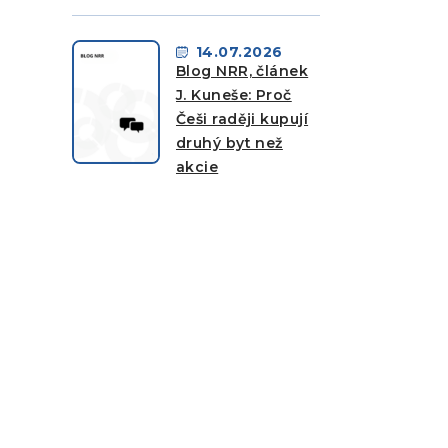
14.07.2026
Blog NRR, článek
J. Kuneše: Proč
Češi raději kupují
druhý byt než
akcie