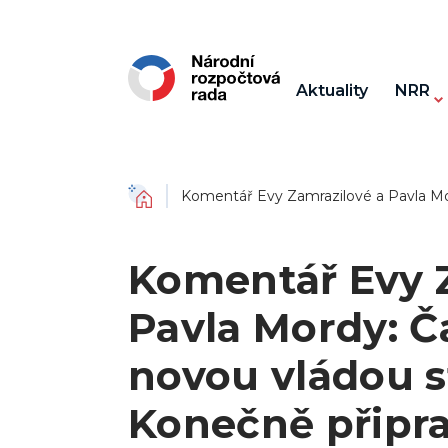
Aktuality
NRR
Domů
Komentář Evy Zamrazilové a Pavla Mord
Komentář Evy 
Pavla Mordy: Ča
novou vládou st
Konečně připr