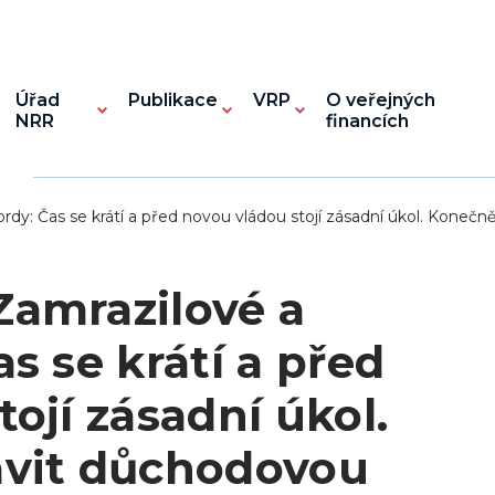
Úřad
Publikace
VRP
O veřejných
NRR
financích
y: Čas se krátí a před novou vládou stojí zásadní úkol. Konečn
Zamrazilové a
s se krátí a před
ojí zásadní úkol.
avit důchodovou