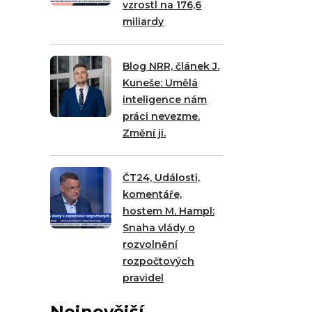
vzrostl na 176,6
miliardy
Blog NRR, článek J.
Kuneše: Umělá
inteligence nám
práci nevezme.
Změní ji.
ČT24, Události,
komentáře,
hostem M. Hampl:
Snaha vlády o
rozvolnění
rozpočtových
pravidel
Nejnovější