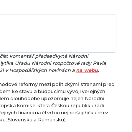
řečíst komentář předsedkyně Národní
lytika
Úřadu Národní rozpočtové rady
Pavla
2021 v Hospodářských novinách a
na webu
.
hodové reformy mezi politickými stranami před
edem ke stavu a budoucímu vývoji veřejných
roblém dlouhodobě upozorňuje nejen Národní
ropská komise, která Českou republiku řadí
ejných financí na čtvrtou nejhorší příčku mezi
u, Slovensku a Rumunsku).