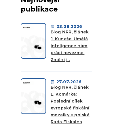
publikace
03.08.2026
Blog NRR, článek
J. Kuneše: Umělá
inteligence nám
práci nevezme.
Změní ji.
27.07.2026
Blog NRR, článek
L. Komárka:
Poslední dílek
evropské fiskální
mozaiky = polská
Rada Fiskalna