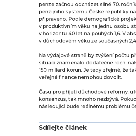
penze začnou odcházet silné 70. ročník
penzijního systému České republiky n
připraveno. Podle demografické proje
v produktivním věku na jednu osobu sta
v horizontu 40 let na pouhých 1,6. V ab
v důchodovém věku ze současných 2,4 m
Na výdajové straně by zvýšení počtu p
situaci znamenalo dodatečné roční nák
150 miliard korun. Je tedy zřejmé, že t
veřejné finance nemohou dovolit.
Času pro přijetí důchodové reformy, u 
konsenzus, tak mnoho nezbývá. Pokud 
následující bude reálnému problému čel
Sdílejte článek