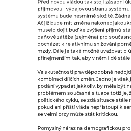
Před novou vládou tak stojí zásadní úk
příjmovou i výdajovou stranu systému.
systému bude nesmírně složité. Žádná
Ať již bude mít změna nakonec jakouko
muselo dojít buď ke zvýšení příjmů st
daňové zátěže (zejména) pro současno
docházet k relativnímu snižování po
mzdy. Dále je také možné uvažovat o 
přinejmenším tak, aby v něm lidé stále 
Ve skutečnosti pravděpodobně nedojde 
kombinaci dílčích změn. Jedno je však 
podání vypadat jakkoliv, by měla být n
problémem současné situace totiž je, 
politického cyklu, se zdá situace stále r
pokud ani příští vláda nepřistoupí k 
se velmi brzy může stát kritickou.
Pomyslný náraz na demografickou promě