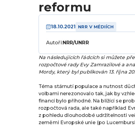
reformu
18.10.2021
NRR V MÉDIÍCH
Autoři:
NRR/UNRR
Na následujících řádcích si můžete p
rozpočtové rady Evy Zamrazilové a ana
Mordy, který byl publikován 13. října 
Téma stárnutí populace a nutnost důc
volbami nerezonovalo tak, jak by vzhl
financí bylo příhodné. Na blížící se p
rozpočtová rada, ale také například Ev
z pohledu dlouhodobé udržitelnosti veř
zeměmi Evropské unie (po Lucembursk