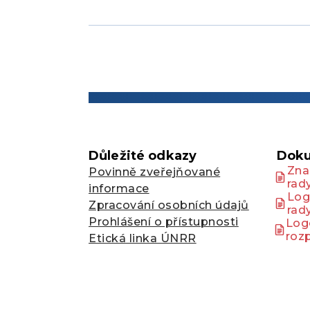
Důležité odkazy
Doku
Zna
Povinně zveřejňované
rad
informace
Log
Zpracování osobních údajů
rad
Prohlášení o přístupnosti
Log
roz
Etická linka ÚNRR