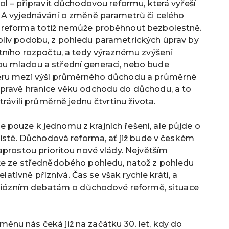
ol – připravit důchodovou reformu, která vyřeší
 A vyjednávání o změně parametrů či celého
 reforma totiž nemůže proběhnout bezbolestně.
liv podobu, z pohledu parametrických úprav by
átního rozpočtu, a tedy výraznému zvýšení
u mladou a střední generaci, nebo bude
měru mezi výší průměrného důchodu a průměrné
úpravě hranice věku odchodu do důchodu, a to
trávili průměrně jednu čtvrtinu života.
pouze k jednomu z krajních řešení, ale půjde o
jisté. Důchodová reforma, ať již bude v českém
aprostou prioritou nové vlády. Největším
že ze střednědobého pohledu, natož z pohledu
elativně příznivá. Čas se však rychle krátí, a
seriózním debatám o důchodové reformě, situace
nu nás čeká již na začátku 30. let, kdy do