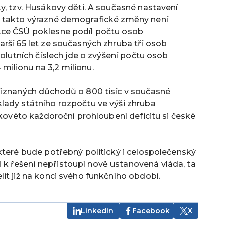
y, tzv. Husákovy děti. A současné nastavení
a takto výrazné demografické změny není
kce ČSÚ poklesne podíl počtu osob
rší 65 let ze současných zhruba tří osob
solutních číslech jde o zvýšení počtu osob
ilionu na 3,2 milionu.
řiznaných důchodů o 800 tisíc v současné
lady státního rozpočtu ve výši zhruba
akovéto každoroční prohloubení deficitu si české
které bude potřebný politický i celospolečenský
k řešení nepřistoupí nově ustanovená vláda, ta
it již na konci svého funkčního období.
Linkedin
Facebook
X