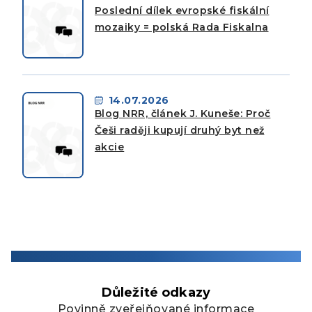
Poslední dílek evropské fiskální
mozaiky = polská Rada Fiskalna
14.07.2026
Blog NRR, článek J. Kuneše: Proč
Češi raději kupují druhý byt než
akcie
Důležité odkazy
Povinně zveřejňované informace