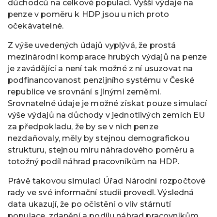
důchodců na celkové populaci. Vyšší výdaje na
penze v poměru k HDP jsou u nich proto
očekávatelné.
Z výše uvedených údajů vyplývá, že prostá
mezinárodní komparace hrubých výdajů na penze
je zavádějící a není tak možné z ní usuzovat na
podfinancovanost penzijního systému v České
republice ve srovnání s jinými zeměmi.
Srovnatelné údaje je možné získat pouze simulací
výše výdajů na důchody v jednotlivých zemích EU
za předpokladu, že by se v nich penze
nezdaňovaly, měly by stejnou demografickou
strukturu, stejnou míru náhradového poměru a
totožný podíl náhrad pracovníkům na HDP.
Právě takovou simulaci Úřad Národní rozpočtové
rady ve své informační studii provedl. Výsledná
data ukazují, že po očistění o vliv stárnutí
populace, zdanění a podílu náhrad pracovníkům