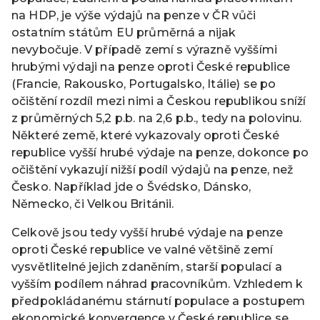
na HDP, je výše výdajů na penze v ČR vůči
ostatním státům EU průměrná a nijak
nevybočuje. V případě zemí s výrazně vyššími
hrubými výdaji na penze oproti České republice
(Francie, Rakousko, Portugalsko, Itálie) se po
očištění rozdíl mezi nimi a Českou republikou sníží
z průměrných 5,2 p.b. na 2,6 p.b., tedy na polovinu.
Některé země, které vykazovaly oproti České
republice vyšší hrubé výdaje na penze, dokonce po
očištění vykazují nižší podíl výdajů na penze, než
Česko. Například jde o Švédsko, Dánsko,
Německo, či Velkou Británii.
Celkově jsou tedy vyšší hrubé výdaje na penze
oproti České republice ve valné většině zemí
vysvětlitelné jejich zdaněním, starší populací a
vyšším podílem náhrad pracovníkům. Vzhledem k
předpokládanému stárnutí populace a postupem
ekonomické konvergence v České republice se