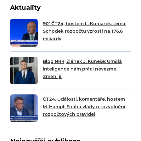
Aktuality
90′ ČT24, hostem L. Komárek, téma:
Schodek rozpočtu vzrostl na 176,6
miliardy
Blog NRR, článek J. Kuneše: Umělá
inteligence nám práci nevezme.
Změní ji.
ČT24, Události, komentáře, hostem
M. Hampl: Snaha vlády o rozvolnění
rozpočtových pravidel
Nejnovější publikace