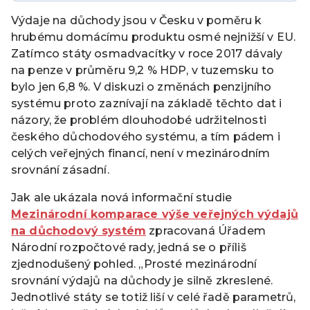
Výdaje na důchody jsou v Česku v poměru k
hrubému domácímu produktu osmé nejnižší v EU.
Zatímco státy osmadvacítky v roce 2017 dávaly
na penze v průměru 9,2 % HDP, v tuzemsku to
bylo jen 6,8 %. V diskuzi o změnách penzijního
systému proto zaznívají na základě těchto dat i
názory, že problém dlouhodobé udržitelnosti
českého důchodového systému, a tím pádem i
celých veřejných financí, není v mezinárodním
srovnání zásadní.
Jak ale ukázala nová informační studie
Mezinárodní komparace výše veřejných výdajů
na důchodový systém
zpracovaná Úřadem
Národní rozpočtové rady, jedná se o příliš
zjednodušený pohled. „Prosté mezinárodní
srovnání výdajů na důchody je silně zkreslené.
Jednotlivé státy se totiž liší v celé řadě parametrů,