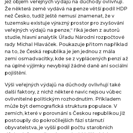
jež objem veřejných výdajů na důchody ovlivňují.
Že některá země vydává na penze větší podíl HDP
než Česko, tudíž ještě nemusí znamenat, že v
tuzemsku existuje výrazný prostor pro zvyšování
veřejných výdajů na penze,“ říká jeden z autorů
studie, hlavní analytik Úřadu Národní rozpočtové
rady Michal Hlaváček. Poukazuje přitom například
na to, že Česká republika je jen jednou z mála
zemí osmadvacítky, kde se z vyplácených penzí až
na úplné výjimky nevybírají žádné daně ani sociální
pojištění.
Výši veřejných výdajů na důchody ovlivňují také
další faktory, z nichž některé navíc nejsou vůbec
ovlivnitelné politickým rozhodnutím. Příkladem
může být demografická struktura populace. V
zemích, které v porovnání s Českou republikou již
postoupily do pokročilejších fází stárnutí
obyvatelstva, je vyšší podíl počtu starobních