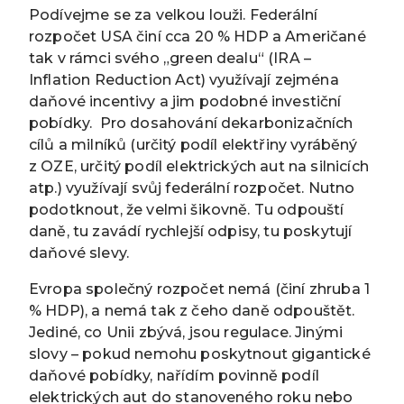
Podívejme se za velkou louži. Federální
rozpočet USA činí cca 20 % HDP a Američané
tak v rámci svého „green dealu“ (IRA –
Inflation Reduction Act) využívají zejména
daňové incentivy a jim podobné investiční
pobídky. Pro dosahování dekarbonizačních
cílů a milníků (určitý podíl elektřiny vyráběný
z OZE, určitý podíl elektrických aut na silnicích
atp.) využívají svůj federální rozpočet. Nutno
podotknout, že velmi šikovně. Tu odpouští
daně, tu zavádí rychlejší odpisy, tu poskytují
daňové slevy.
Evropa společný rozpočet nemá (činí zhruba 1
% HDP), a nemá tak z čeho daně odpouštět.
Jediné, co Unii zbývá, jsou regulace. Jinými
slovy – pokud nemohu poskytnout gigantické
daňové pobídky, nařídím povinně podíl
elektrických aut do stanoveného roku nebo