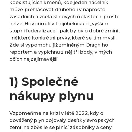
koexistujících kmenů, kde jeden náčelník
může přehlasovat druhého i v naprosto
zásadních a zcela klíčových oblastech, prostě
nelze. Hovořím-li v trojúhelníku o „vyšším
stupni federalizace“, pak by bylo dobré zmínit
i některé konkrétní prvky, které se tím myslí.
Zde si vypomohu již zmíněným Draghiho
reportem a vypíchnu z něj tři body, v mých
očích nejzajímavější.
1) Společné
nákupy plynu
Vzpomeňme na krizi v létě 2022, kdy o
dovážený plyn bojovaly desítky evropských
zemí, na zběsile se plnící zásobníky a ceny