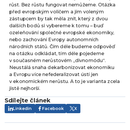
růst. Bez růstu fungovat nemůžeme. Otázka
před evropským voličem a jím voleným
zástupcem by tak měla znít, který z dvou
dalších bodů si vybereme k tomu – buď
ozeleňování společné evropské ekonomiky,
nebo zachování Evropy autonomních
národních států. Čím déle budeme odpověď
na otázku odkládat, tím déle pojedeme
v současném nerůstovém „divnomódu“.
Neustálá snaha dekarbonizovat ekonomiku
a Evropu více nefederalizovat ústí jen
v ekonomickém nerůstu. A to je varianta zcela
jistě nejhorší.
Sdílejte článek
Linkedin
Facebook
X