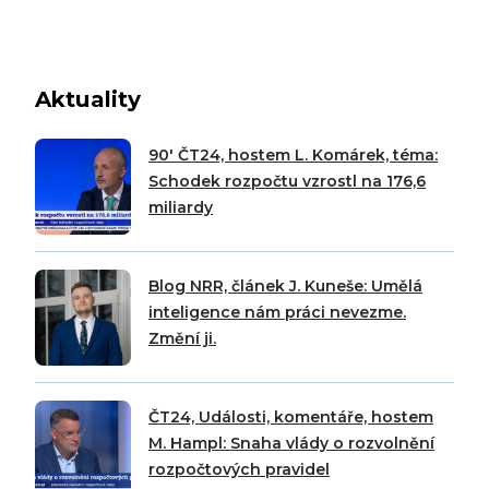
Aktuality
90′ ČT24, hostem L. Komárek, téma:
Schodek rozpočtu vzrostl na 176,6
miliardy
Blog NRR, článek J. Kuneše: Umělá
inteligence nám práci nevezme.
Změní ji.
ČT24, Události, komentáře, hostem
M. Hampl: Snaha vlády o rozvolnění
rozpočtových pravidel