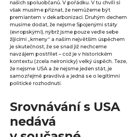
našich spoluobčanů. V pořádku. V tu chvíli si
však musíme přiznat, že nemůžeme být
premiantem v dekarbonizaci. Druhým dechem
musíme dodat, že nejsme Spojenými státy
(evropskými), nýbrž jsme pouze vedle sebe
žijícími „kmeny“ a naším největším úspěchem
je skutečnost, že se snad již nechceme
navzájem postřílet – což je v historickém
kontextu (zcela neironicky) velký úspěch. Teze,
že nejsme USA a že nejsme jeden stát, je
samozřejmě pravdivá a jedná se o legitimní
politické rozhodnutí.
Srovnávání s USA
nedává
v současné