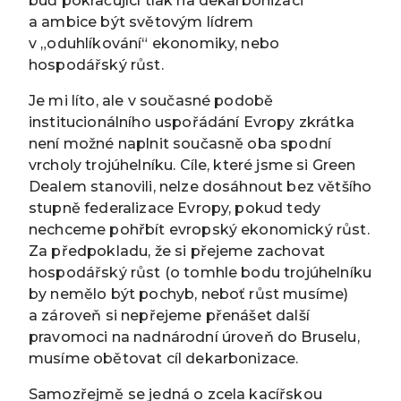
buď pokračující tlak na dekarbonizaci
a ambice být světovým lídrem
v „oduhlíkování“ ekonomiky, nebo
hospodářský růst.
Je mi líto, ale v současné podobě
institucionálního uspořádání Evropy zkrátka
není možné naplnit současně oba spodní
vrcholy trojúhelníku. Cíle, které jsme si Green
Dealem stanovili, nelze dosáhnout bez většího
stupně federalizace Evropy, pokud tedy
nechceme pohřbít evropský ekonomický růst.
Za předpokladu, že si přejeme zachovat
hospodářský růst (o tomhle bodu trojúhelníku
by nemělo být pochyb, neboť růst musíme)
a zároveň si nepřejeme přenášet další
pravomoci na nadnárodní úroveň do Bruselu,
musíme obětovat cíl dekarbonizace.
Samozřejmě se jedná o zcela kacířskou