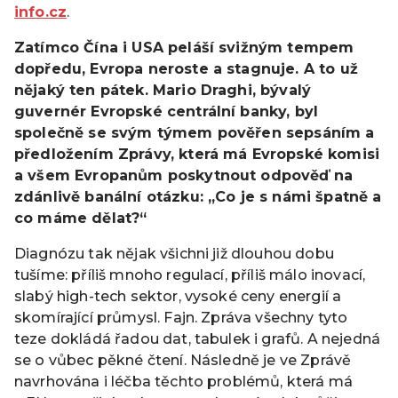
info.cz
.
Zatímco Čína i USA peláší svižným tempem
dopředu, Evropa neroste a stagnuje. A to už
nějaký ten pátek. Mario Draghi, bývalý
guvernér Evropské centrální banky, byl
společně se svým týmem pověřen sepsáním a
předložením Zprávy, která má Evropské komisi
a všem Evropanům poskytnout odpověď na
zdánlivě banální otázku: „Co je s námi špatně a
co máme dělat?“
Diagnózu tak nějak všichni již dlouhou dobu
tušíme: příliš mnoho regulací, příliš málo inovací,
slabý high-tech sektor, vysoké ceny energií a
skomírající průmysl. Fajn. Zpráva všechny tyto
teze dokládá řadou dat, tabulek i grafů. A nejedná
se o vůbec pěkné čtení. Následně je ve Zprávě
navrhována i léčba těchto problémů, která má