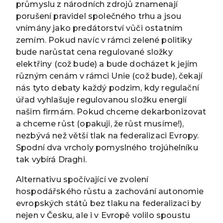
průmyslu z národních zdrojů znamenají
porušení pravidel společného trhu a jsou
vnímány jako predátorství vůči ostatním
zemím. Pokud navíc v rámci zelené politiky
bude narůstat cena regulované složky
elektřiny (což bude) a bude docházet k jejím
různým cenám v rámci Unie (což bude), čekají
nás tyto debaty každý podzim, kdy regulační
úřad vyhlašuje regulovanou složku energií
našim firmám. Pokud chceme dekarbonizovat
a chceme růst (opakuji, že růst musíme!),
nezbývá než větší tlak na federalizaci Evropy.
Spodní dva vrcholy pomyslného trojúhelníku
tak vybírá Draghi.
Alternativu spočívající ve zvolení
hospodářského růstu a zachování autonomie
evropských států bez tlaku na federalizaci by
nejen v Česku, ale i v Evropě volilo spoustu