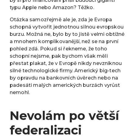
by si pro financování přišli budoucí giganti
typu Apple nebo Amazon? Těžko.
Otázka samozřejmě ale je, zda je Evropa
schopná vytvořit jednotnou silnou evropskou
burzu. Možná ne, bylo by to jistě velmi obtížné
a mnohem komplikovanější, než se na první
pohled zdá. Pokud si řekneme, že toho
schopní nejsme, pak bychom však měli
přestat plakat, že v Evropě nikdy nevzniknou
silné technologické firmy. Americký big-tech
by opravdu na bankovních úvěrech nebo na
padesáti malých amerických burzách vyrůst
nemohl.
Nevolám po větší
federalizaci