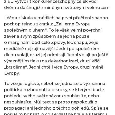
z EU vytvořit konkurenceschopný celek vůči
dvěma dalším, již zmíněným světovým velmocem.
Léčba získala v médiích na první přečtení snadno
pochopitelnou zkratku: „Zalijeme Evropu
společným dluhem“. To je však velmi povrchní
závěr a svým způsobem se jedná pouze
o marginální bod celé Zprávy, leč chápu, že je
mediálně nejzajímavější. Jedni po společném
dluhu volají, druzí jej odmítají. Jedni volají po ještě
výraznějším tlaku na dekarbonizaci, druzí křičí
„brzděme“. Jedni chtějí více Evropy, druzí méně
Evropy.
To vše je logické, neboť se jedná se o významná
politická rozhodnutí a o kroky, se kterými buď z
pohledu svého světonázoru souhlasíte, nebo
nesouhlasíte. Můj text se proto nepokouší o
propagaci ani jednoho z těchto pohledů. Spíše se
pokusím popsat, o co se vlastně hraje a kterému