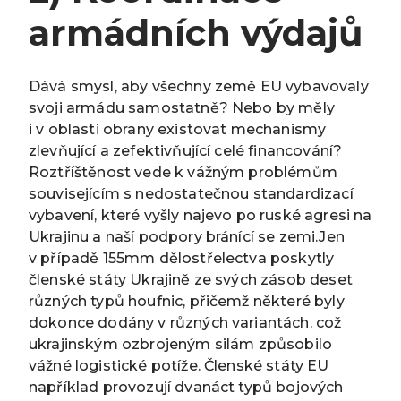
armádních výdajů
Dává smysl, aby všechny země EU vybavovaly
svoji armádu samostatně? Nebo by měly
i v oblasti obrany existovat mechanismy
zlevňující a zefektivňující celé financování?
Roztříštěnost vede k vážným problémům
souvisejícím s nedostatečnou standardizací
vybavení, které vyšly najevo po ruské agresi na
Ukrajinu a naší podpory bránící se zemi.Jen
v případě 155mm dělostřelectva poskytly
členské státy Ukrajině ze svých zásob deset
různých typů houfnic, přičemž některé byly
dokonce dodány v různých variantách, což
ukrajinským ozbrojeným silám způsobilo
vážné logistické potíže. Členské státy EU
například provozují dvanáct typů bojových