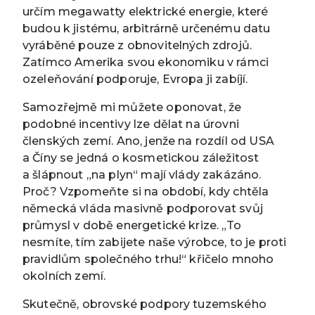
určím megawatty elektrické energie, které
budou k jistému, arbitrárně určenému datu
vyráběné pouze z obnovitelných zdrojů.
Zatímco Amerika svou ekonomiku v rámci
ozeleňování podporuje, Evropa ji zabíjí.
Samozřejmě mi můžete oponovat, že
podobné incentivy lze dělat na úrovni
členských zemí. Ano, jenže na rozdíl od USA
a Číny se jedná o kosmetickou záležitost
a šlápnout „na plyn“ mají vlády zakázáno.
Proč? Vzpomeňte si na období, kdy chtěla
německá vláda masivně podporovat svůj
průmysl v době energetické krize. „To
nesmíte, tím zabijete naše výrobce, to je proti
pravidlům společného trhu!“ křičelo mnoho
okolních zemí.
Skutečně, obrovské podpory tuzemského