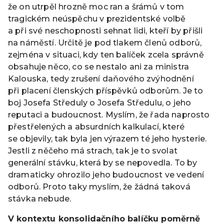
že on utrpěl hrozně moc ran a šrámů v tom
tragickém neúspěchu v prezidentské volbě
a při své neschopnosti sehnat lidi, kteří by přišli
na náměstí. Určitě je pod tlakem členů odborů,
zejména v situaci, kdy ten balíček zcela správně
obsahuje něco, co se nestalo ani za ministra
Kalouska, tedy zrušení daňového zvýhodnění
při placení členských příspěvků odborům. Je to
boj Josefa Středuly o Josefa Středulu, o jeho
reputaci a budoucnost. Myslím, že řada naprosto
přestřelených a absurdních kalkulací, které
se objevily, tak byla jen výrazem té jeho hysterie.
Jestli z něčeho má strach, tak je to svolat
generální stávku, která by se nepovedla. To by
dramaticky ohrozilo jeho budoucnost ve vedení
odborů. Proto taky myslím, že žádná taková
stávka nebude.
V kontextu konsolidačního balíčku poměrně