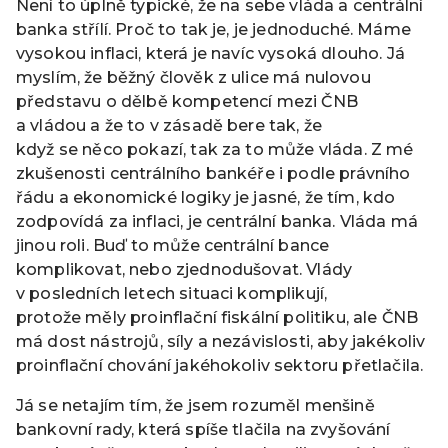
Není to úplně typické, že na sebe vláda a centrální
banka střílí. Proč to tak je, je jednoduché. Máme
vysokou inflaci, která je navíc vysoká dlouho. Já
myslím, že běžný člověk z ulice má nulovou
představu o dělbě kompetencí mezi ČNB
a vládou a že to v zásadě bere tak, že
když se něco pokazí, tak za to může vláda. Z mé
zkušenosti centrálního bankéře i podle právního
řádu a ekonomické logiky je jasné, že tím, kdo
zodpovídá za inflaci, je centrální banka. Vláda má
jinou roli. Buď to může centrální bance
komplikovat, nebo zjednodušovat. Vlády
v posledních letech situaci komplikují,
protože měly proinflační fiskální politiku, ale ČNB
má dost nástrojů, síly a nezávislosti, aby jakékoliv
proinflační chování jakéhokoliv sektoru přetlačila.
Já se netajím tím, že jsem rozuměl menšině
bankovní rady, která spíše tlačila na zvyšování