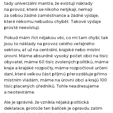
tady univerzální mantra, že existují náklady
na provoz, které se nikoho netýkají, nemají
za sebou žádné zaměstnance a žádné výdaje,
které někomu nebudou chybět. Takové výdaje
prostě neexistují.
Pokud mám říct nějakou věc, co mi tam chybí, tak
jsou to náklady na provoz celého veřejného
sektoru, ať už na centrální, krajské nebo místní
úrovni. Máme absurdně vysoký počet obcí na tisíc
obyvatel, máme 60 tisíc zvolených politiků, máme
kraje a krajské rozpočty, máme rozpočtové určení
daní, které velkou část příjmů přerozděluje přímo
místním vládám, máme na úrovni obcí a krajů 100
tisíc placených úředníků. Tohle neadresujeme
a neotevíráme.
Ale je správně, že vznikla nějaká politická
deklarace, protože ten balíček je opravdu zatím