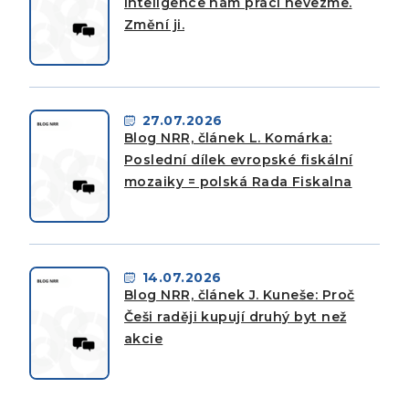
inteligence nám práci nevezme.
Změní ji.
27.07.2026
Blog NRR, článek L. Komárka:
Poslední dílek evropské fiskální
mozaiky = polská Rada Fiskalna
14.07.2026
Blog NRR, článek J. Kuneše: Proč
Češi raději kupují druhý byt než
akcie