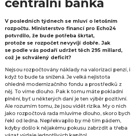
centrální banka
V posledních týdnech se mluví o letošním
rozpočtu. Ministerstvo financí pro Echo24
potvrdilo, že bude potřeba škrtat,
protože se rozpočet nevyvíjí dobře. Jak
se podle vás podaří udržet těch 295 miliard,
což je schválený deficit?
Nejsou rozpočtovány náklady na valorizaci penzí, i
když to bude ta snížená. Je velká nejistota
ohledně modernizačního fondu a prostředků z
něj. To víme dlouho. Pak k tomu máte pokladní
plnění, byť u některých daní je ten výběr pozitivní.
Ale rozumím tomu, že jsou vidět rizika. My o nich
jako rozpočtová rada mluvíme dlouho, skoro bych
řekl od ledna. Nepřekvapilo by mě tím pádem,
kdyby došlo k nějakému pokusu zabrzdit a třeba
vázat výdaje jednotlivých kapitol.