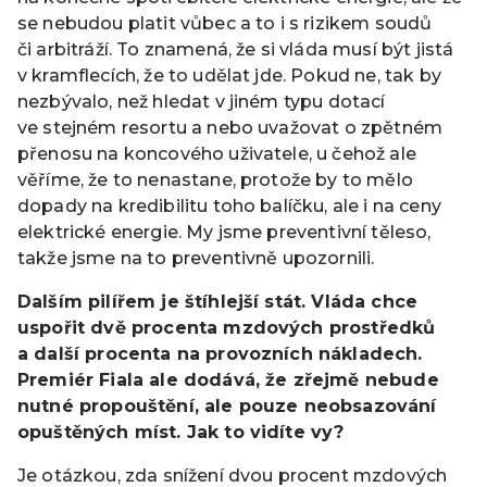
se nebudou platit vůbec a to i s rizikem soudů
či arbitráží. To znamená, že si vláda musí být jistá
v kramflecích, že to udělat jde. Pokud ne, tak by
nezbývalo, než hledat v jiném typu dotací
ve stejném resortu a nebo uvažovat o zpětném
přenosu na koncového uživatele, u čehož ale
věříme, že to nenastane, protože by to mělo
dopady na kredibilitu toho balíčku, ale i na ceny
elektrické energie. My jsme preventivní těleso,
takže jsme na to preventivně upozornili.
Dalším pilířem je štíhlejší stát. Vláda chce
uspořit dvě procenta mzdových prostředků
a další procenta na provozních nákladech.
Premiér Fiala ale dodává, že zřejmě nebude
nutné propouštění, ale pouze neobsazování
opuštěných míst. Jak to vidíte vy?
Je otázkou, zda snížení dvou procent mzdových