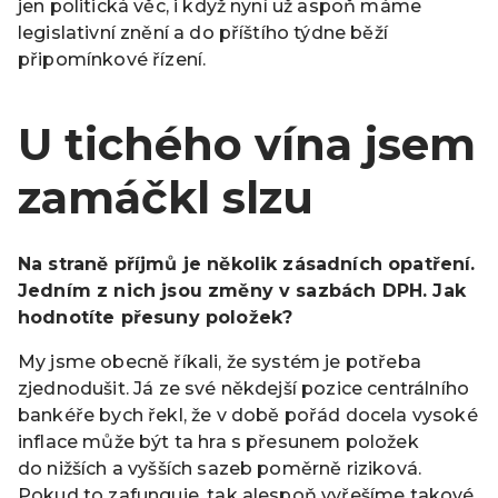
jen politická věc, i když nyní už aspoň máme
legislativní znění a do příštího týdne běží
připomínkové řízení.
U tichého vína jsem
zamáčkl slzu
Na straně příjmů je několik zásadních opatření.
Jedním z nich jsou změny v sazbách DPH. Jak
hodnotíte přesuny položek?
My jsme obecně říkali, že systém je potřeba
zjednodušit. Já ze své někdejší pozice centrálního
bankéře bych řekl, že v době pořád docela vysoké
inflace může být ta hra s přesunem položek
do nižších a vyšších sazeb poměrně riziková.
Pokud to zafunguje, tak alespoň vyřešíme takové