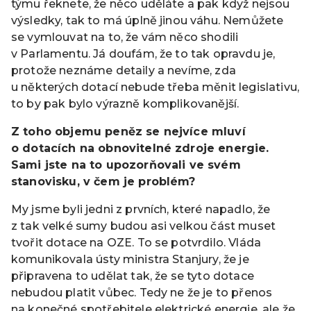
týmu řeknete, že něco uděláte a pak když nejsou
výsledky, tak to má úplně jinou váhu. Nemůžete
se vymlouvat na to, že vám něco shodili
v Parlamentu. Já doufám, že to tak opravdu je,
protože neznáme detaily a nevíme, zda
u některých dotací nebude třeba měnit legislativu,
to by pak bylo výrazně komplikovanější.
Z toho objemu peněz se nejvíce mluví
o dotacích na obnovitelné zdroje energie.
Sami jste na to upozorňovali ve svém
stanovisku, v čem je problém?
My jsme byli jedni z prvních, které napadlo, že
z tak velké sumy budou asi velkou část muset
tvořit dotace na OZE. To se potvrdilo. Vláda
komunikovala ústy ministra Stanjury, že je
připravena to udělat tak, že se tyto dotace
nebudou platit vůbec. Tedy ne že je to přenos
na konečné spotřebitele elektrické energie, ale že