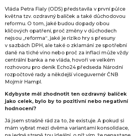
Vláda Petra Fialy (ODS) představila v první půlce
května tzv. ozdravný balíček a také důchodovou
reformu. O tom, jaké budou dopady obou
klíčových opatření, proč změny v důchodech
nejsou „reforma“, jaké je riziko hry s přesuny
v sazbách DPH, ale také o zklamání ze spotřební
daně na tiché víno nebo proč za inflaci může vždy
centrální banka a ne vláda, hovoří ve velkém
rozhovoru pro deník Echo24 předseda Národní
rozpočtové rady a někdejší viceguvernér ČNB
Mojmír Hampl.
Kdybyste měl zhodnotit ten ozdravný balíček
jako celek, bylo by to pozitivní nebo negativní
hodnocení?
Já jsem strašně rád za to, že existuje. A pokud si
mám vybrat mezi dvěma variantami konsolidace,
na jedné straně tou ideální, o níž vím, že nenastane