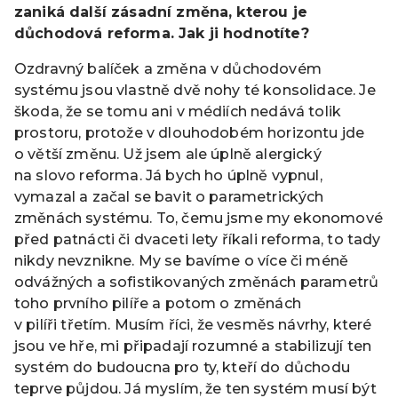
zaniká další zásadní změna, kterou je
důchodová reforma. Jak ji hodnotíte?
Ozdravný balíček a změna v důchodovém
systému jsou vlastně dvě nohy té konsolidace. Je
škoda, že se tomu ani v médiích nedává tolik
prostoru, protože v dlouhodobém horizontu jde
o větší změnu. Už jsem ale úplně alergický
na slovo reforma. Já bych ho úplně vypnul,
vymazal a začal se bavit o parametrických
změnách systému. To, čemu jsme my ekonomové
před patnácti či dvaceti lety říkali reforma, to tady
nikdy nevznikne. My se bavíme o více či méně
odvážných a sofistikovaných změnách parametrů
toho prvního pilíře a potom o změnách
v pilíři třetím. Musím říci, že vesměs návrhy, které
jsou ve hře, mi připadají rozumné a stabilizují ten
systém do budoucna pro ty, kteří do důchodu
teprve půjdou. Já myslím, že ten systém musí být