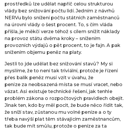
prostředků lze udělat napříč celou strukturou
vlády bez snižování počtu lidí. Jedním z návrhů
NERVu bylo snížení počtu státních zaměstnanců
na úrovni vlády o šest procent. To, s čím vláda
přišla, je měkčí verze téhož s cílem snížit náklady
na provoz státu dvěma kroky – snížením
provozních výdajů o pět procent, to je fajn. A pak
snížením objemu peněz na platy.
Jestli to jde udělat bez snižování stavů? My si
myslíme, že to není tak triviální, protože je řízení
přes balík peněz musí vzít v úvahu, že
peníze za neobsazená místa se musí vracet, nebo
vázat. Asi existuje technické řešení, jak tenhle
problém zákona o rozpočtových pravidlech obejít.
Jinak ten, kdo by měl pocit, že bude něco řídit tak,
že sníží stav, zůstanou mu volné peníze a o ty
třeba navýší plat těm stávajícím zaměstnancům,
tak bude mít smůlu, protože o peníze za ta