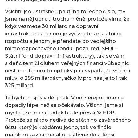
Všichni jsou strašně upnutí na to jedno číslo, my
jsme na něj upnutí trochu méně, protože víme, že
když vezmete 30 miliard na dopravní
infrastrukturu a jenom je vyříznete ze státního
rozpočtu a jenom je přendáte do vedlejšího
mimorozpočtového fondu (pozn. red. SFDI –
Státní fond dopravní infrastruktury), tak se vám
s deficitem či dluhem veřejných financí vůbec nic
nestane. Jenom to opticky pak vypadá, že všichni
mluví o 295 miliardách, ačkoliv pro nás je to i tak
325 miliard.
Já bych to spíš viděl jinak. Vloni veřejné finance
dopadly lépe, než se očekávalo. Všichni jsme si
mysleli, že ten schodek bude přes 4 % HDP.
Protože se nikdo nedívá do státního závěrečného
účtu, který je každému jedno, tak ve finále
málokdo zaznamenal o relativně dost lepší