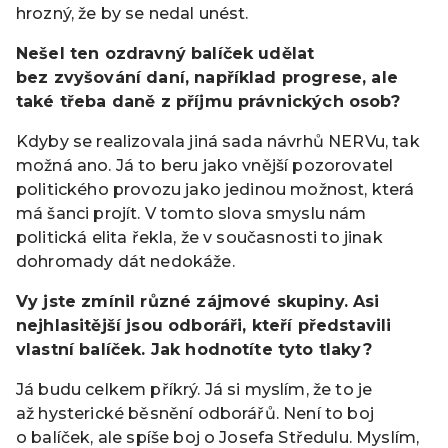
hrozný, že by se nedal unést.
Nešel ten ozdravný balíček udělat
bez zvyšování daní, například progrese, ale
také třeba daně z příjmu právnických osob?
Kdyby se realizovala jiná sada návrhů NERVu, tak
možná ano. Já to beru jako vnější pozorovatel
politického provozu jako jedinou možnost, která
má šanci projít. V tomto slova smyslu nám
politická elita řekla, že v současnosti to jinak
dohromady dát nedokáže.
Vy jste zmínil různé zájmové skupiny. Asi
nejhlasitější jsou odboráři, kteří představili
vlastní balíček. Jak hodnotíte tyto tlaky?
Já budu celkem příkrý. Já si myslím, že to je
až hysterické běsnění odborářů. Není to boj
o balíček, ale spíše boj o Josefa Středulu. Myslím,