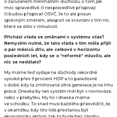
o zaručeném minimálním důchodu, o tom jak
moc spravedlivě či nespravedlivě přispívají
či budou přispívat OSVČ. Je to ale posun
správným směrem, alespoň ve srovnání s tím nic,
které se dělo v minulosti.
Přichází vláda se změnami v systému včas?
Nemyslím nutně, že tato vláda s tím měla přijít
o pár měsíců dřív, ale celkově v horizontu
posledních let, kdy se o “reformě” mluvilo, ale
nic se nedělalo?
My máme teď výdaje na důchody rekordně
vysoké přes 9 procent HDP a to paradoxně
v době, kdy ta zmiňovaná silná generace je na trhu
práce. Dneska by ten systém měl být v rovnováze,
nebo v přebytku. My ho i dneska máme
ve schodku. To snad musí každého přesvědčit, že
v okamžiku, kdy tito lidé přestanou být
ekonomicky aktivní, tak to bude bez zásahu