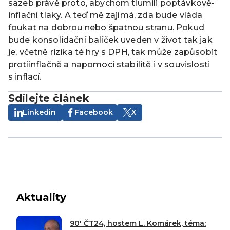
sazeb právě proto, abychom tlumili poptávkově-
inflační tlaky. A teď mě zajímá, zda bude vláda
foukat na dobrou nebo špatnou stranu. Pokud
bude konsolidační balíček uveden v život tak jak
je, včetně rizika té hry s DPH, tak může zapůsobit
protiinflačně a napomoci stabilitě i v souvislosti
s inflací.
Sdílejte článek
Linkedin
Facebook
X
Aktuality
90′ ČT24, hostem L. Komárek, téma: