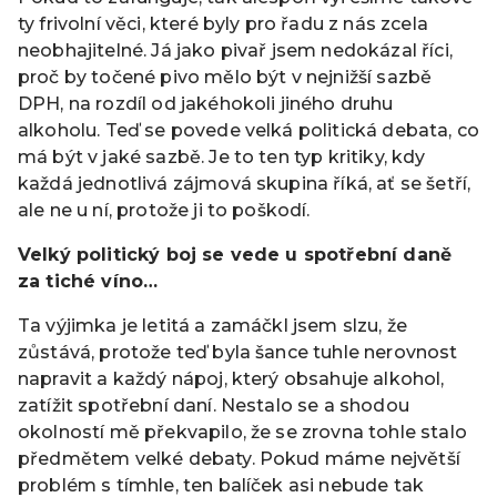
ty frivolní věci, které byly pro řadu z nás zcela
neobhajitelné. Já jako pivař jsem nedokázal říci,
proč by točené pivo mělo být v nejnižší sazbě
DPH, na rozdíl od jakéhokoli jiného druhu
alkoholu. Teď se povede velká politická debata, co
má být v jaké sazbě. Je to ten typ kritiky, kdy
každá jednotlivá zájmová skupina říká, ať se šetří,
ale ne u ní, protože ji to poškodí.
Velký politický boj se vede u spotřební daně
za tiché víno…
Ta výjimka je letitá a zamáčkl jsem slzu, že
zůstává, protože teď byla šance tuhle nerovnost
napravit a každý nápoj, který obsahuje alkohol,
zatížit spotřební daní. Nestalo se a shodou
okolností mě překvapilo, že se zrovna tohle stalo
předmětem velké debaty. Pokud máme největší
problém s tímhle, ten balíček asi nebude tak