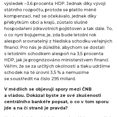
výsledek –3,6 procenta HDP. Jednak díky vývoji
státního rozpočtu, protože se platilo méně
kompenzací, než se očekávalo, jednak díky
přebytkům obcí a krajů, zůstalo slušné
hospodaření zdravotních pojišťoven a tak dále. To,
o co nyní bojujeme, je, zda bude letošní rok
alespoň srovnatelný z hlediska schodku veřejných
financí. Pro nás je důležité, abychom se dostali
s letošním schodkem alespoň na 3,5 procenta
HDP, jak je prognózováno ministerstvem financí.
Věřím, že se za určitých okolností a tlaku udržíme
schodek na té úrovni 3,5 % a nemusíme
se soustředit na číslo 295 miliard.
V médiích se objevují spory mezi ČNB
a vládou. Dokázal byste ze své zkušenosti
centrálního bankéře popsat, o co v tom sporu
jde a na čí straně je pravda?