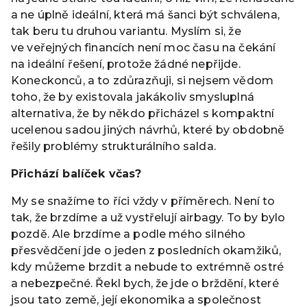
a ne úplně ideální, která má šanci být schválena,
tak beru tu druhou variantu. Myslím si, že
ve veřejných financích není moc času na čekání
na ideální řešení, protože žádné nepřijde.
Koneckonců, a to zdůrazňuji, si nejsem vědom
toho, že by existovala jakákoliv smysluplná
alternativa, že by někdo přicházel s kompaktní
ucelenou sadou jiných návrhů, které by obdobně
řešily problémy strukturálního salda.
Přichází balíček včas?
My se snažíme to říci vždy v příměrech. Není to
tak, že brzdíme a už vystřelují airbagy. To by bylo
pozdě. Ale brzdíme a podle mého silného
přesvědčení jde o jeden z posledních okamžiků,
kdy můžeme brzdit a nebude to extrémně ostré
a nebezpečné. Řekl bych, že jde o brždění, které
jsou tato země, její ekonomika a společnost