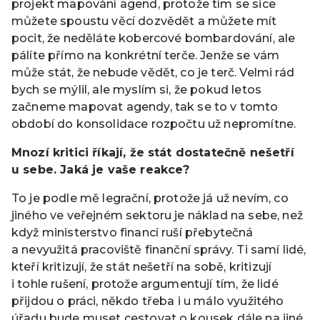
projekt mapování agend, protože tím se sice
můžete spoustu věcí dozvědět a můžete mít
pocit, že neděláte kobercové bombardování, ale
pálíte přímo na konkrétní terče. Jenže se vám
může stát, že nebude vědět, co je terč. Velmi rád
bych se mýlil, ale myslím si, že pokud letos
začneme mapovat agendy, tak se to v tomto
období do konsolidace rozpočtu už nepromítne.
Mnozí kritici říkají, že stát dostatečně nešetří
u sebe. Jaká je vaše reakce?
To je podle mě legrační, protože já už nevím, co
jiného ve veřejném sektoru je náklad na sebe, než
když ministerstvo financí ruší přebytečná
a nevyužitá pracoviště finanční správy. Ti samí lidé,
kteří kritizují, že stát nešetří na sobě, kritizují
i tohle rušení, protože argumentují tím, že lidé
přijdou o práci, někdo třeba i u málo využitého
úřadu bude muset cestovat o kousek dále na jiné