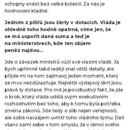
schopny snést bez velké bolesti. Za nás je
hodnocení kladné.
Jedním z pilířů jsou škrty v dotacích. Vláda je
ohledně toho hodně opatrná, víme jen, že
se má uspořit daná suma a teď je
na ministerstvech, kde ten objem
peněz najdou…
Jde o závazek ministrů vůči své vlastní vládě. Já
bych upřímně také raději znal větší detaily, ale
přijde mi na tom zajímavý jeden moment, který
se moc nezdůrazňuje. Největší výdajový škrt jsou
právě ty dotace. Pro mě je povzbudivý fakt, že jde
o krok, který vláda udělá svým exekutivním
rozhodnutím bez toho, aby k tomu byla potřeba
změna zákonů. Jde tedy o slib nejen veřejnosti,
ale sobě navzájem uvnitř toho vládního týmu. Dali
všanc sami sebe v tom smyslu, že v rámci svého