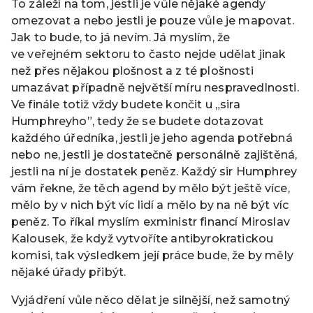
To záleží na tom, jestli je vůle nějaké agendy
omezovat a nebo jestli je pouze vůle je mapovat.
Jak to bude, to já nevím. Já myslím, že
ve veřejném sektoru to často nejde udělat jinak
než přes nějakou plošnost a z té plošnosti
umazávat případně největší míru nespravedlnosti.
Ve finále totiž vždy budete končit u „sira
Humphreyho”, tedy že se budete dotazovat
každého úředníka, jestli je jeho agenda potřebná
nebo ne, jestli je dostatečně personálně zajištěná,
jestli na ní je dostatek peněz. Každý sir Humphrey
vám řekne, že těch agend by mělo být ještě více,
mělo by v nich být víc lidí a mělo by na ně být víc
peněz. To říkal myslím exministr financí Miroslav
Kalousek, že když vytvoříte antibyrokratickou
komisi, tak výsledkem její práce bude, že by měly
nějaké úřady přibýt.
Vyjádření vůle něco dělat je silnější, než samotný