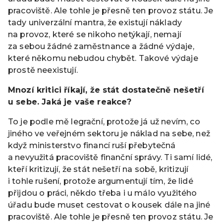
pracoviště. Ale tohle je přesně ten provoz státu. Je
tady univerzální mantra, že existují náklady
na provoz, které se nikoho netýkají, nemají
za sebou žádné zaměstnance a žádné výdaje,
které někomu nebudou chybět. Takové výdaje
prostě neexistují.
Mnozí kritici říkají, že stát dostatečně nešetří
u sebe. Jaká je vaše reakce?
To je podle mě legrační, protože já už nevím, co
jiného ve veřejném sektoru je náklad na sebe, než
když ministerstvo financí ruší přebytečná
a nevyužitá pracoviště finanční správy. Ti samí lidé,
kteří kritizují, že stát nešetří na sobě, kritizují
i tohle rušení, protože argumentují tím, že lidé
přijdou o práci, někdo třeba i u málo využitého
úřadu bude muset cestovat o kousek dále na jiné
pracoviště. Ale tohle je přesně ten provoz státu. Je