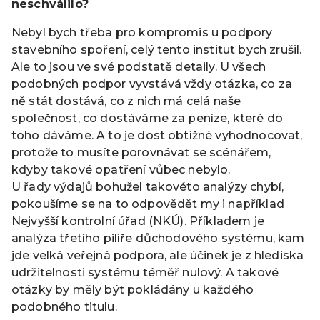
neschválilo?
Nebyl bych třeba pro kompromis u podpory
stavebního spoření, celý tento institut bych zrušil.
Ale to jsou ve své podstatě detaily. U všech
podobných podpor vyvstává vždy otázka, co za
ně stát dostává, co z nich má celá naše
společnost, co dostáváme za peníze, které do
toho dáváme. A to je dost obtížné vyhodnocovat,
protože to musíte porovnávat se scénářem,
kdyby takové opatření vůbec nebylo.
U řady výdajů bohužel takovéto analýzy chybí,
pokoušíme se na to odpovědět my i například
Nejvyšší kontrolní úřad (NKÚ). Příkladem je
analýza třetího pilíře důchodového systému, kam
jde velká veřejná podpora, ale účinek je z hlediska
udržitelnosti systému téměř nulový. A takové
otázky by měly být pokládány u každého
podobného titulu.