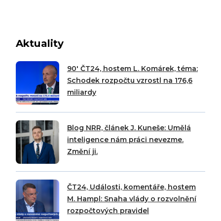
Aktuality
90′ ČT24, hostem L. Komárek, téma:
Schodek rozpočtu vzrostl na 176,6
miliardy
Blog NRR, článek J. Kuneše: Umělá
inteligence nám práci nevezme.
Změní ji.
ČT24, Události, komentáře, hostem
M. Hampl: Snaha vlády o rozvolnění
rozpočtových pravidel