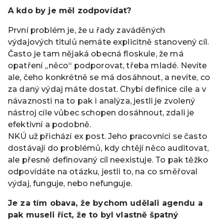
A kdo by je měl zodpovídat?
První problém je, že u řady zaváděných
výdajových titulů nemáte explicitně stanovený cíl.
Často je tam nějaká obecná floskule, že má
opatření „něco“ podporovat, třeba mladé. Nevíte
ale, čeho konkrétně se má dosáhnout, a nevíte, co
za daný výdaj máte dostat. Chybí definice cíle a v
návaznosti na to pak i analýza‚ jestli je zvolený
nástroj cíle vůbec schopen dosáhnout, zdali je
efektivní a podobně.
NKÚ už přichází ex post. Jeho pracovníci se často
dostávají do problémů, kdy chtějí něco auditovat,
ale přesně definovaný cíl neexistuje. To pak těžko
odpovídáte na otázku, jestli to, na co směřoval
výdaj, funguje, nebo nefunguje.
Je za tím obava, že bychom udělali agendu a
pak museli říct, že to byl vlastně špatný