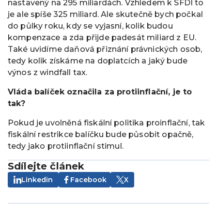
nastavený na 295 miliardách. Vzhledem k SFDI to
je ale spíše 325 miliard. Ale skutečně bych počkal
do půlky roku, kdy se vyjasní, kolik budou
kompenzace a zda přijde padesát miliard z EU.
Také uvidíme daňová přiznání právnických osob,
tedy kolik získáme na doplatcích a jaký bude
výnos z windfall tax.
Vláda balíček označila za protiinflační, je to
tak?
Pokud je uvolněná fiskální politika proinflační, tak
fiskální restrikce balíčku bude působit opačně,
tedy jako protiinflační stimul.
Sdílejte článek
Linkedin
Facebook
X