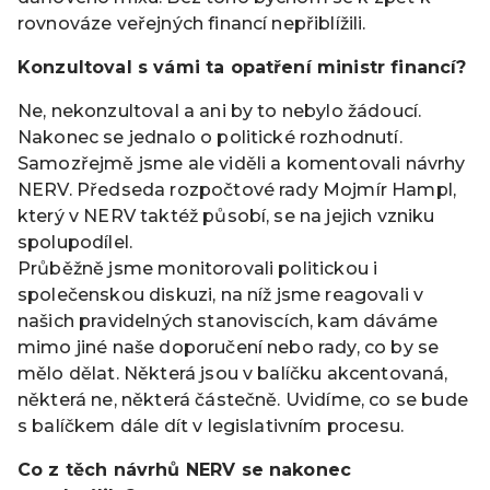
rovnováze veřejných financí nepřiblížili.
Konzultoval s vámi ta opatření ministr financí?
Ne, nekonzultoval a ani by to nebylo žádoucí.
Nakonec se jednalo o politické rozhodnutí.
Samozřejmě jsme ale viděli a komentovali návrhy
NERV. Předseda rozpočtové rady Mojmír Hampl,
který v NERV taktéž působí, se na jejich vzniku
spolupodílel.
Průběžně jsme monitorovali politickou i
společenskou diskuzi, na níž jsme reagovali v
našich pravidelných stanoviscích, kam dáváme
mimo jiné naše doporučení nebo rady, co by se
mělo dělat. Některá jsou v balíčku akcentovaná,
některá ne, některá částečně. Uvidíme, co se bude
s balíčkem dále dít v legislativním procesu.
Co z těch návrhů NERV se nakonec