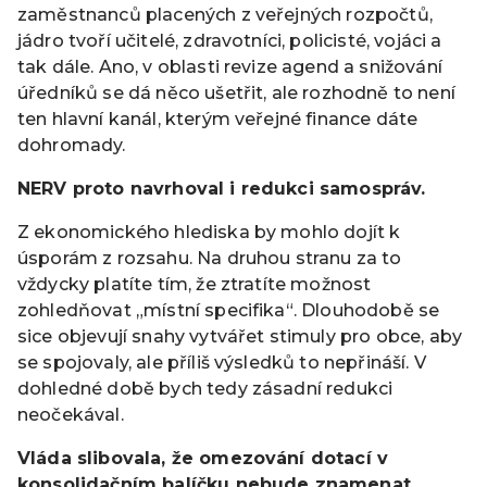
zaměstnanců placených z veřejných rozpočtů,
jádro tvoří učitelé, zdravotníci, policisté, vojáci a
tak dále. Ano, v oblasti revize agend a snižování
úředníků se dá něco ušetřit, ale rozhodně to není
ten hlavní kanál, kterým veřejné finance dáte
dohromady.
NERV proto navrhoval i redukci samospráv.
Z ekonomického hlediska by mohlo dojít k
úsporám z rozsahu. Na druhou stranu za to
vždycky platíte tím, že ztratíte možnost
zohledňovat „místní specifika“. Dlouhodobě se
sice objevují snahy vytvářet stimuly pro obce, aby
se spojovaly, ale příliš výsledků to nepřináší. V
dohledné době bych tedy zásadní redukci
neočekával.
Vláda slibovala, že omezování dotací v
konsolidačním balíčku nebude znamenat