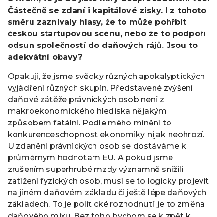
Částečně se zdaní i kapitálové zisky. I z tohoto
směru zaznívaly hlasy, že to může pohřbít
českou startupovou scénu, nebo že to podpoří
odsun společností do daňových rájů. Jsou to
adekvátní obavy?
Opakuji, že jsme svědky různých apokalyptických
vyjádření různých skupin. Představené zvýšení
daňové zátěže právnických osob není z
makroekonomického hlediska nějakým
způsobem fatální. Podle mého mínění to
konkurenceschopnost ekonomiky nijak neohrozí.
U zdanění právnických osob se dostáváme k
průměrným hodnotám EU. A pokud jsme
zrušením superhrubé mzdy významně snížili
zatížení fyzických osob, musí se to logicky projevit
na jiném daňovém základu či ještě lépe daňových
základech. To je politické rozhodnutí, je to změna
daňového mixu. Bez toho bychom se k zpět k