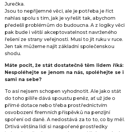
Jurečka.
Jsou to nepříjemné věci, ale je potřeba je říct
nahlas spolu s tím, jak je vyřešit tak, abychom
předešli problémům do budoucna. A z logiky věci
pak bude i větší akceptovatelnost navrženého
řešení ze strany veřejnosti. Musí to jít ruku v ruce.
Jen tak můžeme najít základní společenskou
shodu.
Máte pocit, že stát dostatečně těm lidem říká:
Nespoléhejte se jenom na nás, spoléhejte se i
sami na sebe?
To asi nejsem schopen vyhodnotit. Ale jako stát
do toho pilíře dává spoustu peněz, ať už jde o
přímé dotace nebo třeba prostřednictvím
osvobození firemních příspěvků na penzijní
spoření od daně. A nedostává za to to, co by měl.
Drtivá většina lidí si naspořené prostředky