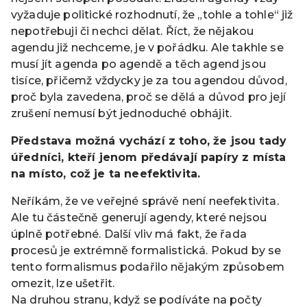
vyžaduje politické rozhodnutí, že „tohle a tohle“ již
nepotřebuji či nechci dělat. Říct, že nějakou
agendu již nechceme, je v pořádku. Ale takhle se
musí jít agenda po agendě a těch agend jsou
tisíce, přičemž vždycky je za tou agendou důvod,
proč byla zavedena, proč se dělá a důvod pro její
zrušení nemusí být jednoduché obhájit.
Představa možná vychází z toho, že jsou tady
úředníci, kteří jenom předávají papíry z místa
na místo, což je ta neefektivita.
Neříkám, že ve veřejné správě není neefektivita.
Ale tu částečně generují agendy, které nejsou
úplně potřebné. Další vliv má fakt, že řada
procesů je extrémně formalistická. Pokud by se
tento formalismus podařilo nějakým způsobem
omezit, lze ušetřit.
Na druhou stranu, když se podíváte na počty