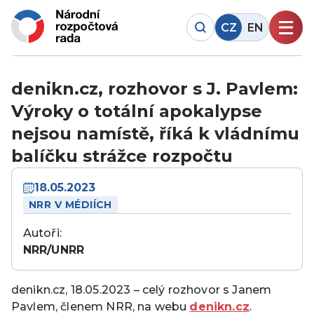
CZ
EN
denikn.cz, rozhovor s J. Pavlem:
Výroky o totální apokalypse
nejsou namístě, říká k vládnímu
balíčku strážce rozpočtu
18.05.2023
NRR V MÉDIÍCH
Autoři:
NRR/UNRR
denikn.cz, 18.05.2023 – celý rozhovor s Janem
Pavlem, členem NRR, na webu
denikn.cz
.