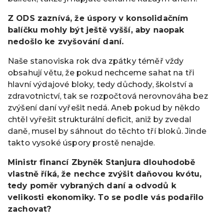
Z ODS zaznívá, že úspory v konsolidačním
balíčku mohly být ještě vyšší, aby naopak
nedošlo ke zvyšování daní.
Naše stanoviska rok dva zpátky téměř vždy
obsahují větu, že pokud nechceme sahat na tři
hlavní výdajové bloky, tedy důchody, školství a
zdravotnictví, tak se rozpočtová nerovnováha bez
zvýšení daní vyřešit nedá. Aneb pokud by někdo
chtěl vyřešit strukturální deficit, aniž by zvedal
daně, musel by sáhnout do těchto tří bloků. Jinde
takto vysoké úspory prostě nenajde.
Ministr financí Zbyněk Stanjura dlouhodobě
vlastně říká, že nechce zvýšit daňovou kvótu,
tedy poměr vybraných daní a odvodů k
velikosti ekonomiky. To se podle vás podařilo
zachovat?