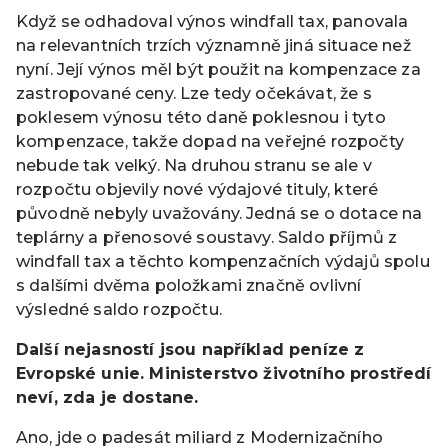
Když se odhadoval výnos windfall tax, panovala
na relevantních trzích významně jiná situace než
nyní. Její výnos měl být použit na kompenzace za
zastropované ceny. Lze tedy očekávat, že s
poklesem výnosu této daně poklesnou i tyto
kompenzace, takže dopad na veřejné rozpočty
nebude tak velký. Na druhou stranu se ale v
rozpočtu objevily nové výdajové tituly, které
původně nebyly uvažovány. Jedná se o dotace na
teplárny a přenosové soustavy. Saldo příjmů z
windfall tax a těchto kompenzačních výdajů spolu
s dalšími dvěma položkami značně ovlivní
výsledné saldo rozpočtu.
Další nejasností jsou například peníze z
Evropské unie. Ministerstvo životního prostředí
neví, zda je dostane.
Ano, jde o padesát miliard z Modernizačního