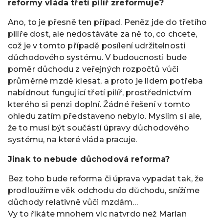
reformy vláda třetí pilíř zreformuje?
Ano, to je přesně ten případ. Peněz jde do třetího
pilíře dost, ale nedostáváte za ně to, co chcete,
což je v tomto případě posílení udržitelnosti
důchodového systému. V budoucnosti bude
poměr důchodu z veřejných rozpočtů vůči
průměrné mzdě klesat, a proto je lidem potřeba
nabídnout fungující třetí pilíř, prostřednictvím
kterého si penzi doplní. Žádné řešení v tomto
ohledu zatím představeno nebylo. Myslím si ale,
že to musí být součástí úpravy důchodového
systému, na které vláda pracuje.
Jinak to nebude důchodová reforma?
Bez toho bude reforma či úprava vypadat tak, že
prodloužíme věk odchodu do důchodu, snížíme
důchody relativně vůči mzdám…
Vy to říkáte mnohem víc natvrdo než Marian