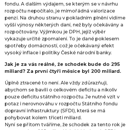
fondu. A dalším výdajem, se kterým se v návrhu
rozpočtu nepočítalo, je mimořádná valorizace
penzí. Na druhou stranu v pokladním plnění vidíme
vyšší výnosy některých daní, než byly očekávány a
rozpočtovány. Výjimkou je DPH, jejíž výběr
vykazuje určité zpomalení. To je dané poklesem
spotřeby domácností, což je očekávaný efekt
vysoký inflace i politiky České národní banky.
Jak je za vás reálné, že schodek bude do 295
miliard? Za první čtyři měsíce byl 200 miliard.
Úplně ztracené to není. Ale vždy zdůrazňuji,
abychom se bavili o celkovém deficitu a nikoliv
pouze deficitu státního rozpočtu. Je nutné vzít v
potaz i nerovnováhu v rozpočtu Státního fondu
dopravní infrastruktury (SFDI), která se má
pohybovat kolem třiceti miliard.
Nyní se přitom tváříme, že schodek za tento rok je