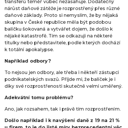
transferů téměř vůbec nezasahuje. Dodatečný
nárůst daňové zátěže je rozprostřený přes různé
daňové základy. Proto si nemyslím, že by nějaká
skupina v České republice měla být podobou
balíčku šokovaná a vytvářet dojem, že došlo k
nějaké katastrofě. Tím se odkazuji na některé
titulky nebo představitele, podle kterých dochází
k totální apokalypse.
Například odbory?
To nejsou jen odbory, ale třeba i někteří zástupci
podnikatelských svazů. Přijde mi, že balíček je i
díky své rozprostřenosti skutečně velmi uměřený.
Adekvátní tomu problému?
Ano, jak rozsahem, tak i právě tím rozprostřením.
Došlo například i k navýšení daně z 19 na 21 %
u firem, to je do jisté míry bezprecedentní věc.