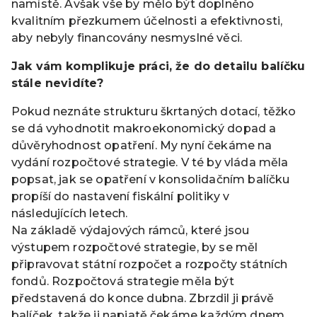
namístě. Avšak vše by mělo být doplněno
kvalitním přezkumem účelnosti a efektivnosti,
aby nebyly financovány nesmyslné věci.
Jak vám komplikuje práci, že do detailu balíčku
stále nevidíte?
Pokud neznáte strukturu škrtaných dotací, těžko
se dá vyhodnotit makroekonomický dopad a
důvěryhodnost opatření. My nyní čekáme na
vydání rozpočtové strategie. V té by vláda měla
popsat, jak se opatření v konsolidačním balíčku
propíší do nastavení fiskální politiky v
následujících letech.
Na základě výdajových rámců, které jsou
výstupem rozpočtové strategie, by se měl
připravovat státní rozpočet a rozpočty státních
fondů. Rozpočtová strategie měla být
představená do konce dubna. Zbrzdil ji právě
balíček, takže ji napjatě čekáme každým dnem.