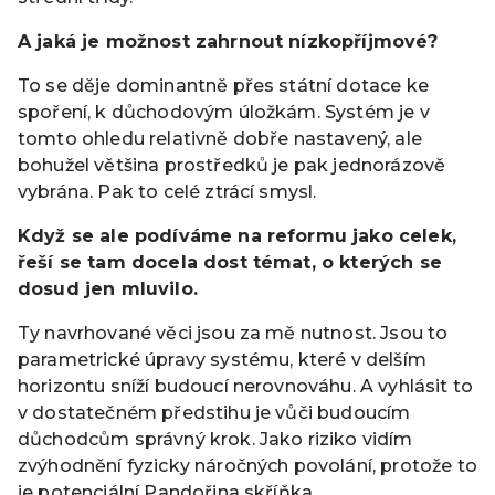
A jaká je možnost zahrnout nízkopříjmové?
To se děje dominantně přes státní dotace ke
spoření, k důchodovým úložkám. Systém je v
tomto ohledu relativně dobře nastavený, ale
bohužel většina prostředků je pak jednorázově
vybrána. Pak to celé ztrácí smysl.
Když se ale podíváme na reformu jako celek,
řeší se tam docela dost témat, o kterých se
dosud jen mluvilo.
Ty navrhované věci jsou za mě nutnost. Jsou to
parametrické úpravy systému, které v delším
horizontu sníží budoucí nerovnováhu. A vyhlásit to
v dostatečném předstihu je vůči budoucím
důchodcům správný krok. Jako riziko vidím
zvýhodnění fyzicky náročných povolání, protože to
je potenciální Pandořina skříňka.