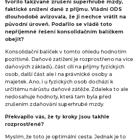
tvořilo takzvané zrušení superhrubé mzdy,
faktické snížení daně z příjmu. Vládní ODS
dlouhodobě avizovala, že ji nechce vrátit na
původní úroveň. Podařilo se vládě toto
nepříjemné řešení konsolidačním balíčkem
obejít?
Konsolidační balíček v tomto ohledu hodnotím
pozitivně. Daňové zatížení je rozprostřeno na více
daňových základů, část cílí na příjmy fyzických
osob, další část ale i na právnické osoby a
majetek. Ano, i u fyzických osob dochází k
určitému nárůstu daňové zátěže. Zdaleka to ale
nedosahuje hodnoty, která tam byla před
zrušením zdaňování superhrubé mzdy.
Překvapilo vás, že ty kroky jsou takhle
rozprostřené?
Myslím, že toto je optimální cesta. Jednak je to