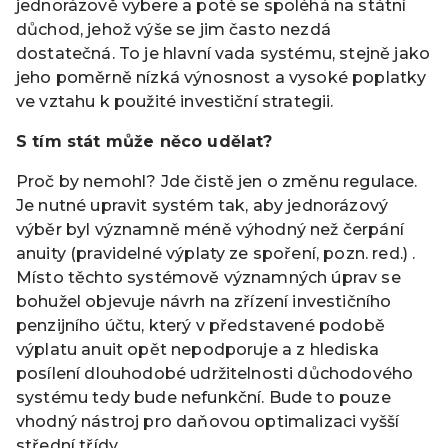
jednorázově vybere a poté se spoléhá na státní
důchod, jehož výše se jim často nezdá
dostatečná. To je hlavní vada systému, stejně jako
jeho poměrně nízká výnosnost a vysoké poplatky
ve vztahu k použité investiční strategii.
S tím stát může něco udělat?
Proč by nemohl? Jde čistě jen o změnu regulace.
Je nutné upravit systém tak, aby jednorázový
výběr byl významně méně výhodný než čerpání
anuity (pravidelné výplaty ze spoření, pozn. red.) .
Místo těchto systémově významných úprav se
bohužel objevuje návrh na zřízení investičního
penzijního účtu, který v představené podobě
výplatu anuit opět nepodporuje a z hlediska
posílení dlouhodobé udržitelnosti důchodového
systému tedy bude nefunkční. Bude to pouze
vhodný nástroj pro daňovou optimalizaci vyšší
střední třídy.