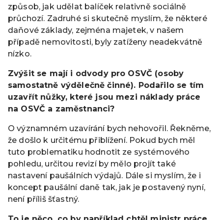
způsob, jak udělat balíček relativně sociálně
průchozí. Zadruhé si skutečně myslím, že některé
daňové základy, zejména majetek, v našem
případě nemovitosti, byly zatíženy neadekvátně
nízko.
Zvýšit se mají i odvody pro OSVČ (osoby
samostatně výdělečně činné). Podařilo se tím
uzavřít nůžky, které jsou mezi náklady práce
na OSVČ a zaměstnanci?
O významném uzavírání bych nehovořil. Řekněme,
že došlo k určitému přiblížení. Pokud bych měl
tuto problematiku hodnotit ze systémového
pohledu, určitou revizí by mělo projít také
nastavení paušálních výdajů. Dále si myslím, že i
koncept paušální daně tak, jak je postavený nyní,
není příliš šťastný.
To je něco, co by například chtěl ministr práce