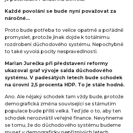
Každé povolání se bude nyní považovat za
náročné…
Proto bude potřeba to velice opatrně a pořádně
promyslet, protože jinak dojde k totálnímu
rozdrobení důchodového systému. Nepochybně
to také vyvolá pocity nespravedlnosti.
Marian Jurečka při představení reformy
ukazoval graf vývoje salda důchodového
systému. V padesátých letech bude schodek
na úrovni 2,5 procenta HDP. To je stále hodně.
Ano. Ale nějaký schodek tam vždy bude, protože
demografická změna související se stárnutím
populace bude příliš velká. Teď jde o to, aby ten
schodek nerozvrátil veřejné finance. Nevyhneme
se tomu, že do důchodového systému budeme
muset v demograficky nepříznivých letech