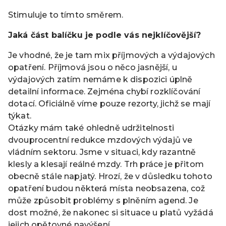
Stimuluje to tímto směrem.
Jaká část balíčku je podle vás nejklíčovější?
Je vhodné, že je tam mix příjmových a výdajových
opatření. Příjmová jsou o něco jasnější, u
výdajových zatím nemáme k dispozici úplně
detailní informace. Zejména chybí rozklíčování
dotací. Oficiálně víme pouze rezorty, jichž se mají
týkat.
Otázky mám také ohledně udržitelnosti
dvouprocentní redukce mzdových výdajů ve
vládním sektoru. Jsme v situaci, kdy razantně
klesly a klesají reálné mzdy. Trh práce je přitom
obecně stále napjatý. Hrozí, že v důsledku tohoto
opatření budou některá místa neobsazena, což
může způsobit problémy s plněním agend. Je
dost možné, že nakonec si situace u platů vyžádá
jejich opětovné navýšení.