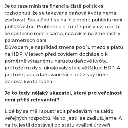
Je to teze ministra financí a čistě politické
rozhodnutí, že se takzvaná daňová kvóta nemá
zvyšovat. Soustředit se na ni z mého pohledu není
příliš šťastné. Problém u ní totiž spočívá v tom, že
se částečně mění i sama, nezávisle na změnách v
parametrech daní.
Důvodem je například změna podílu mezd a platů
na HDP. V letech před covidem docházelo k
poměrně výraznému nárůstu daňové kvóty,
protože mzdy si ukrajovaly stále větší kus HDP. A
protože jsou zdaňované více než zisky firem,
daňová kvóta rostla.
Je to tedy nějaký ukazatel, který pro veřejnost
není příliš relevantní?
Lidé by se měli soustředit především na saldo
veřejných rozpočtů. Na to, jestli se zadlužujeme. A
na to, jestli dostávají od státu kvalitní úroveň