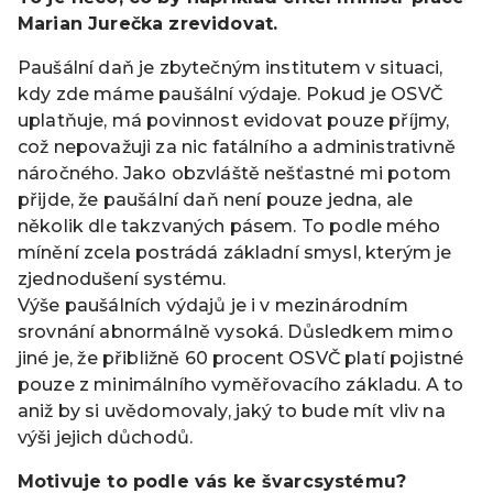
Marian Jurečka zrevidovat.
Paušální daň je zbytečným institutem v situaci,
kdy zde máme paušální výdaje. Pokud je OSVČ
uplatňuje, má povinnost evidovat pouze příjmy,
což nepovažuji za nic fatálního a administrativně
náročného. Jako obzvláště nešťastné mi potom
přijde, že paušální daň není pouze jedna, ale
několik dle takzvaných pásem. To podle mého
mínění zcela postrádá základní smysl, kterým je
zjednodušení systému.
Výše paušálních výdajů je i v mezinárodním
srovnání abnormálně vysoká. Důsledkem mimo
jiné je, že přibližně 60 procent OSVČ platí pojistné
pouze z minimálního vyměřovacího základu. A to
aniž by si uvědomovaly, jaký to bude mít vliv na
výši jejich důchodů.
Motivuje to podle vás ke švarcsystému?