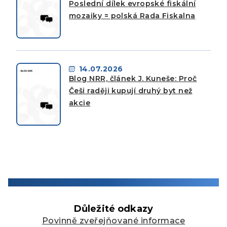
Poslední dílek evropské fiskální
mozaiky = polská Rada Fiskalna
14.07.2026
Blog NRR, článek J. Kuneše: Proč
Češi raději kupují druhý byt než
akcie
Důležité odkazy
Povinně zveřejňované informace