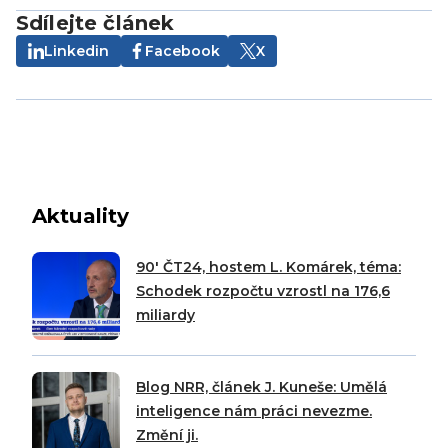
Sdílejte článek
Linkedin
Facebook
X
Aktuality
90′ ČT24, hostem L. Komárek, téma:
Schodek rozpočtu vzrostl na 176,6
miliardy
Blog NRR, článek J. Kuneše: Umělá
inteligence nám práci nevezme.
Změní ji.