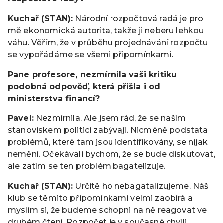
Kuchař (STAN):
Národní rozpočtová radá je pro
mě ekonomická autorita, takže ji neberu lehkou
váhu. Věřím, že v průběhu projednávání rozpočtu
se vypořádáme se všemi připomínkami.
Pane profesore, nezmírnila vaši kritiku
podobná odpověď, která přišla i od
ministerstva financí?
Pavel:
Nezmírnila. Ale jsem rád, že se naším
stanoviskem politici zabývají. Nicméně podstata
problémů, které tam jsou identifikovány, se nijak
nemění. Očekávali bychom, že se bude diskutovat,
ale zatím se ten problém bagatelizuje.
Kuchař (STAN):
Určitě ho nebagatalizujeme. Náš
klub se těmito připomínkami velmi zaobírá a
myslím si, že budeme schopni na ně reagovat ve
druhém čtení. Rozpočet je v současné chvíli