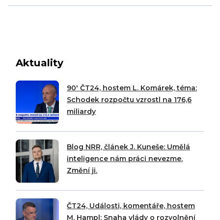
Aktuality
90′ ČT24, hostem L. Komárek, téma:
Schodek rozpočtu vzrostl na 176,6
miliardy
Blog NRR, článek J. Kuneše: Umělá
inteligence nám práci nevezme.
Změní ji.
ČT24, Události, komentáře, hostem
M. Hampl: Snaha vlády o rozvolnění