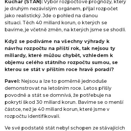
Ku
chař (STAN):
Výbor rozpočtové prognózy, který
je druhým nezávislým orgánem, přijal rozpočet
jako realistický. Jde o pohled na danou
situaci. Těch 40 miliard korun, o kterých se
bavíme, je včetně změn, na kterých jsme se shodli.
Když se podíváme na všechny výhrady k
návrhu rozpočtu na příští rok, tak nejsou ty
miliardy, které můžou chybět, vzhledem k
objemu celého státního rozpočtu sumou, se
kterou se stát v příštím roce hravě poradí?
Pavel:
Nejsou a lze to poměrně jednoduše
demonstrovat na letošním roce. Letos přišly
povodně a stát se domnívá, že potřebuje na
pokrytí škod 30 miliard korun. Bavíme se o menší
částce, než je 40 miliard korun, které jsme v
rozpočtu identifikovali.
Ve své podstatě stát nebyl schopen ze stávajících