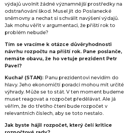
výdajů uvolnit žádné významnější prostředky na
odstraňování škod. Musel jít do Poslanecké
sněmovny a nechat si schválit navýšení výdajů.
Jak mohu věřit v argumentaci, že příští rok to
problém nebude?
Tím se vracíme k otázce důvěryhodnosti
návrhu rozpočtu na příští rok. Pane poslanče,
nemáte obavu, že ho vetuje prezident Petr
Pavel?
Kuchař (STAN):
Panu prezidentovi nevidím do
hlavy. Jeho ekonomičtí poradci mohou mít určité
výhrady. Může se to stát. V ten moment budeme
muset reagovat a rozpočet předělávat. Ale já
věřím, že do třetího čtení bude rozpočet v
relevantních číslech, aby se toto nestalo.
Jak byste hájil rozpočet, který čelí kritice
rozpočtové rady?