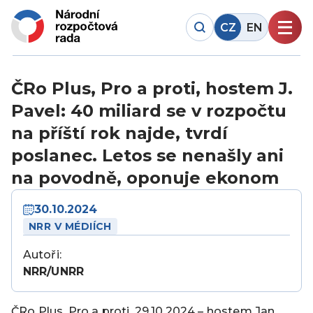
CZ
EN
ČRo Plus, Pro a proti, hostem J.
Pavel: 40 miliard se v rozpočtu
na příští rok najde, tvrdí
poslanec. Letos se nenašly ani
na povodně, oponuje ekonom
30.10.2024
NRR V MÉDIÍCH
Autoři:
NRR/UNRR
ČRo Plus, Pro a proti, 29.10.2024 – hostem Jan