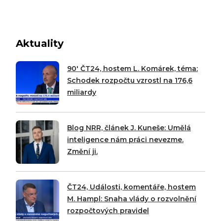
Aktuality
90′ ČT24, hostem L. Komárek, téma:
Schodek rozpočtu vzrostl na 176,6
miliardy
Blog NRR, článek J. Kuneše: Umělá
inteligence nám práci nevezme.
Změní ji.
ČT24, Události, komentáře, hostem
M. Hampl: Snaha vlády o rozvolnění
rozpočtových pravidel