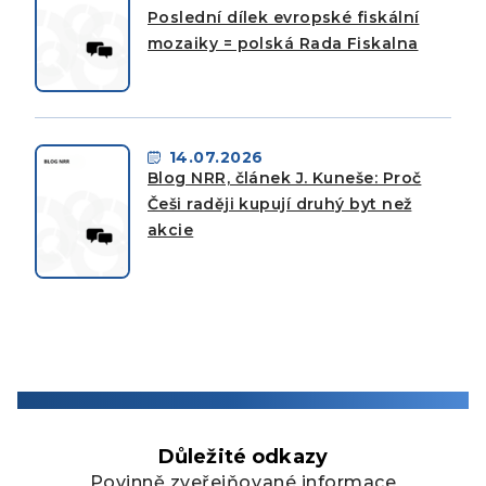
Poslední dílek evropské fiskální
mozaiky = polská Rada Fiskalna
14.07.2026
Blog NRR, článek J. Kuneše: Proč
Češi raději kupují druhý byt než
akcie
Důležité odkazy
Povinně zveřejňované informace