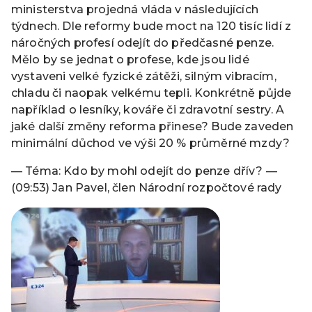
ministerstva projedná vláda v následujících
týdnech. Dle reformy bude moct na 120 tisíc lidí z
náročných profesí odejít do předčasné penze.
Mělo by se jednat o profese, kde jsou lidé
vystaveni velké fyzické zátěži, silným vibracím,
chladu či naopak velkému tepli. Konkrétně půjde
například o lesníky, kováře či zdravotní sestry. A
jaké další změny reforma přinese? Bude zaveden
minimální důchod ve výši 20 % průměrné mzdy?
— Téma: Kdo by mohl odejít do penze dřív? —
(09:53) Jan Pavel, člen Národní rozpočtové rady