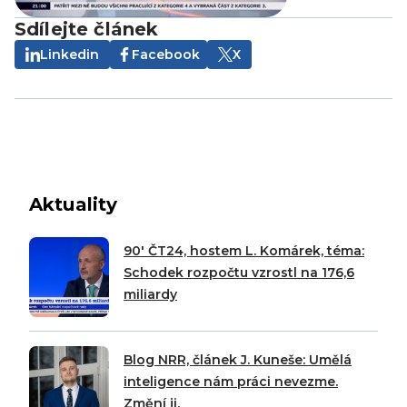
Sdílejte článek
Linkedin
Facebook
X
Aktuality
90′ ČT24, hostem L. Komárek, téma:
Schodek rozpočtu vzrostl na 176,6
miliardy
Blog NRR, článek J. Kuneše: Umělá
inteligence nám práci nevezme.
Změní ji.